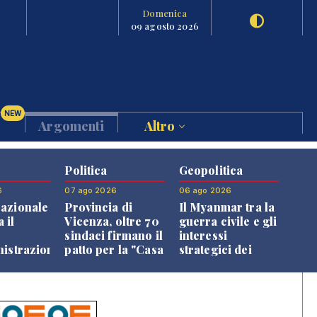
Domenica
09 agosto 2026
NEW
Argomenti
Altro
Politica
Geopolitica
6
07 ago 2026
06 ago 2026
azionale
Provincia di
Il Myanmar tra la
 il
Vicenza, oltre 70
guerra civile e gli
o
sindaci firmano il
interessi
nistrazione
patto per la "Casa
strategici dei
dei Comuni"
Paesi vicini