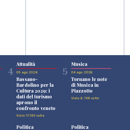
Attualità
Musica
4
5
05 ago 2026
04 ago 2026
Bassano-
Tornano le note
Bardolino per la
di Musica in
Cultura 2029: i
Piazzotto
dati del turismo
Visto 6.748 volte
aprono il
confronto veneto
Visto 11.193 volte
Politica
Politica