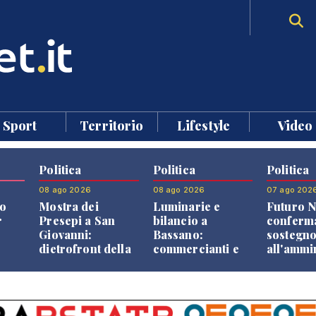
Sport
Territorio
Lifestyle
Video
Politica
Politica
Politica
08 ago 2026
08 ago 2026
07 ago 202
o
Mostra dei
Luminarie e
Futuro N
r
Presepi a San
bilancio a
conferma
Giovanni:
Bassano:
sostegn
dietrofront della
commercianti e
all'ammi
giunta e critiche
cittadini verso
Finco
dell'opposizione
una quota
volontaria