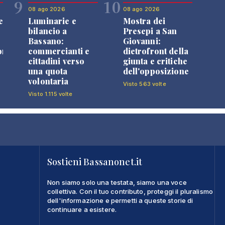
9
10
08 ago 2026
08 ago 2026
e
Luminarie e
Mostra dei
bilancio a
Presepi a San
Bassano:
Giovanni:
one
commercianti e
dietrofront della
cittadini verso
giunta e critiche
una quota
dell'opposizione
volontaria
Visto 563 volte
Visto 1.115 volte
Sostieni Bassanonet.it
Non siamo solo una testata, siamo una voce
collettiva. Con il tuo contributo, proteggi il pluralismo
dell'informazione e permetti a queste storie di
continuare a esistere.