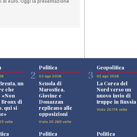
ni di euro. Oggi la presentazione
à
Politica
Geopolitica
2
3
26
02 ago 2026
02 ago 2026
renta, un
Scuola di
La Corea del
re che
Marostica,
Nord verso un
: «Non
Giovine e
nuovo invio di
l Bronx di
Donazzan
truppe in Russia
, qui si
replicano alle
Visto 20.174 volte
ne»
opposizioni
65 volte
Visto 20.260 volte
tica
Politica
Politica