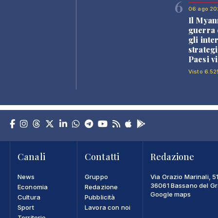
6
06 ago 20
Il Myan
guerra c
gli inte
strategi
Paesi vi
Visto 6.52
Canali
Contatti
Redazione
News
Gruppo
Via Orazio Marinali, 5
36061 Bassano del Gra
Economia
Redazione
Google maps
Cultura
Pubblicità
Sport
Lavora con noi
Territorio