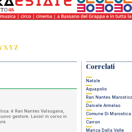
W
X
Y
Z
Correlati
Natale
Aquapolis
Rari Nantes Marostic
Daniele Armelao
tica: è Rari Nantes Valsugana,
Comune Di Marostica
 nuovo gestore. Lavori in corso in
ura
Carron
Marica Dalla Valle