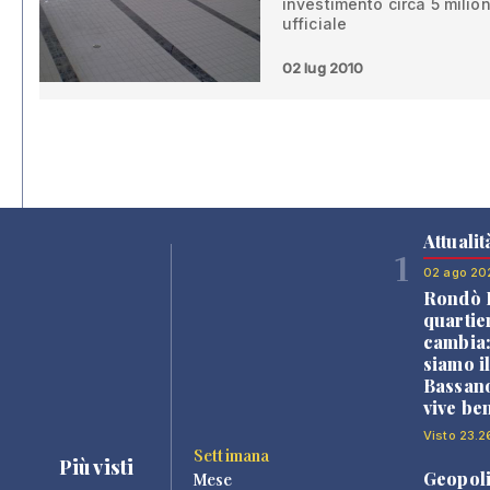
investimento circa 5 milio
ufficiale
02 lug 2010
Attualit
1
02 ago 20
Rondò B
quartie
cambia
siamo i
Bassano
vive be
Visto 23.2
Settimana
Più visti
Geopoli
Mese