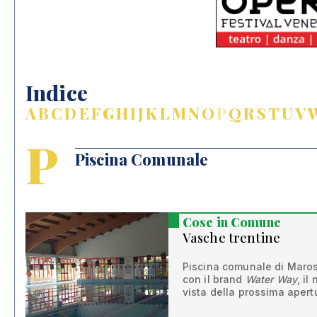
Indice
A
B
C
D
E
F
G
H
I
J
K
L
M
N
O
P
Q
R
S
T
U
V
P
Piscina Comunale
Cose in Comune
Vasche trentine
Piscina comunale di Maros
con il brand
Water Way
, il
vista della prossima apert