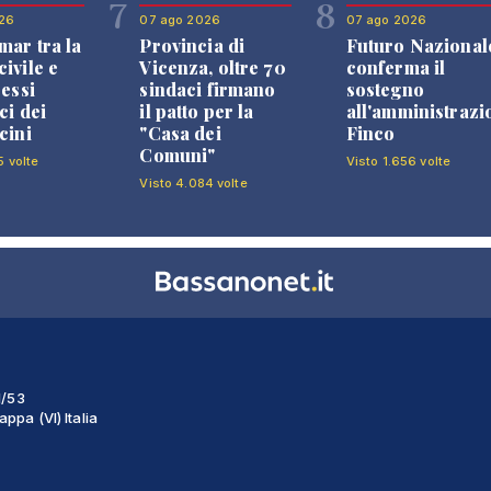
7
8
26
07 ago 2026
07 ago 2026
mar tra la
Provincia di
Futuro Nazional
ivile e
Vicenza, oltre 70
conferma il
ressi
sindaci firmano
sostegno
ci dei
il patto per la
all'amministrazi
cini
"Casa dei
Finco
Comuni"
5 volte
Visto 1.656 volte
Visto 4.084 volte
1/53
ppa (VI) Italia