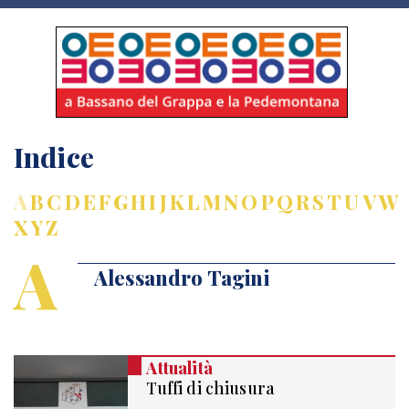
Indice
A
B
C
D
E
F
G
H
I
J
K
L
M
N
O
P
Q
R
S
T
U
V
W
X
Y
Z
A
Alessandro Tagini
Attualità
Tuffi di chiusura