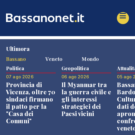
Ultimora
Bassano
Veneto
Mondo
Politica
Geopolitica
Attualit
07 ago 2026
06 ago 2026
05 ago 
Provincia di
Il Myanmar tra
Bassa
Vicenza, oltre 70
la guerra civile e
Bardo
sindaci firmano
gli interessi
Cultur
il patto per la
strategici dei
dati d
"Casa dei
Paesi vicini
apron
Comuni"
confr
venet