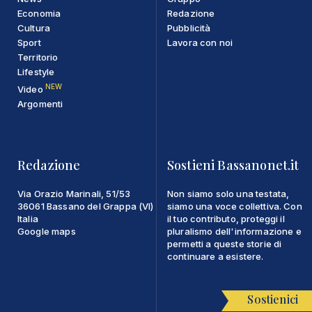
Economia
Redazione
Cultura
Pubblicità
Sport
Lavora con noi
Territorio
Lifestyle
NEW
Video
Argomenti
Redazione
Sostieni Bassanonet.it
Via Orazio Marinali, 51/53
Non siamo solo una testata,
36061 Bassano del Grappa (VI)
siamo una voce collettiva. Con
Italia
il tuo contributo, proteggi il
Google maps
pluralismo dell'informazione e
permetti a queste storie di
continuare a esistere.
Sostienici