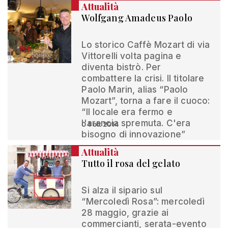
Attualità
Wolfgang Amadeus Paolo
Lo storico Caffè Mozart di via
Vittorelli volta pagina e
diventa bistrò. Per
combattere la crisi. Il titolare
Paolo Marin, alias “Paolo
Mozart”, torna a fare il cuoco:
“Il locale era fermo e
l'arancia spremuta. C'era
04 ott 2014
bisogno di innovazione”
Attualità
Tutto il rosa del gelato
Si alza il sipario sul
“Mercoledì Rosa”: mercoledì
28 maggio, grazie ai
commercianti, serata-evento