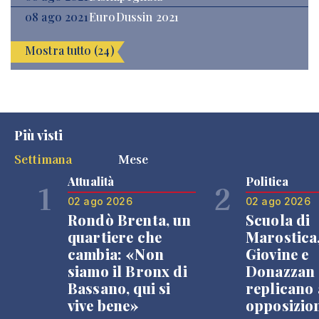
08 ago 2021
EuroDussin 2021
Mostra tutto (24)
Più visti
Settimana
Mese
Attualità
Politica
1
2
02 ago 2026
02 ago 2026
Rondò Brenta, un
Scuola di
quartiere che
Marostica
cambia: «Non
Giovine e
siamo il Bronx di
Donazzan
Bassano, qui si
replicano 
vive bene»
opposizio