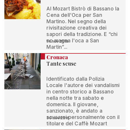
Al Mozart Bistrò di Bassano la
Cena dell'Oca per San
Martino. Nel segno della
rivisitazione creativa dei
sapori della tradizione. E “chi
no magna l'oca a San
14 nov 2018
Martin”...
Cronaca
Tante scuse
Identificato dalla Polizia
Locale l'autore dei vandalismi
in centro storico a Bassano
nella notte tra sabato e
domenica. Il giovane,
sanzionato, è andato a
scusarsi personalmente con il
30 nov 2016
titolare del Caffè Mozart