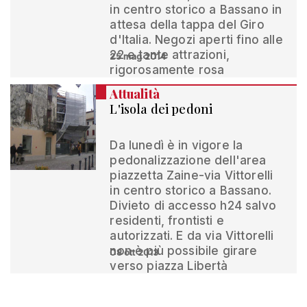
in centro storico a Bassano in
attesa della tappa del Giro
d'Italia. Negozi aperti fino alle
22 e tante attrazioni,
25 mag 2014
rigorosamente rosa
Attualità
L'isola dei pedoni
Da lunedì è in vigore la
pedonalizzazione dell'area
piazzetta Zaine-via Vittorelli
in centro storico a Bassano.
Divieto di accesso h24 salvo
residenti, frontisti e
autorizzati. E da via Vittorelli
non è più possibile girare
08 ott 2013
verso piazza Libertà