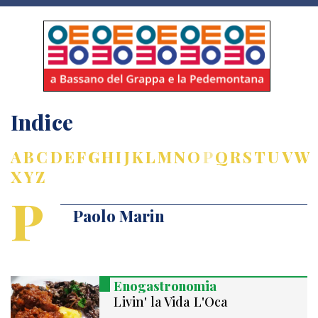
Indice
A
B
C
D
E
F
G
H
I
J
K
L
M
N
O
P
Q
R
S
T
U
V
W
X
Y
Z
P
Paolo Marin
Enogastronomia
Livin' la Vida L'Oca