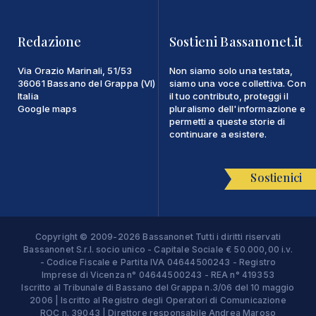
Redazione
Sostieni Bassanonet.it
Via Orazio Marinali, 51/53
Non siamo solo una testata,
36061 Bassano del Grappa (VI)
siamo una voce collettiva. Con
Italia
il tuo contributo, proteggi il
Google maps
pluralismo dell'informazione e
permetti a queste storie di
continuare a esistere.
Sostienici
Copyright © 2009-2026 Bassanonet Tutti i diritti riservati
Bassanonet S.r.l. socio unico - Capitale Sociale € 50.000,00 i.v.
- Codice Fiscale e Partita IVA 04644500243 - Registro
Imprese di Vicenza n° 04644500243 - REA n° 419353
Iscritto al Tribunale di Bassano del Grappa n.3/06 del 10 maggio
2006 | Iscritto al Registro degli Operatori di Comunicazione
ROC n. 39043 | Direttore responsabile Andrea Maroso