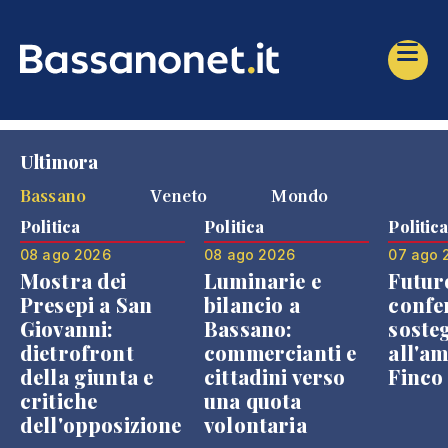
Ultimora
Bassano
Veneto
Mondo
Politica
Politica
Politic
08 ago 2026
08 ago 2026
07 ago 
Mostra dei
Luminarie e
Futur
Presepi a San
bilancio a
confe
Giovanni:
Bassano:
soste
dietrofront
commercianti e
all'a
della giunta e
cittadini verso
Finco
critiche
una quota
dell'opposizione
volontaria