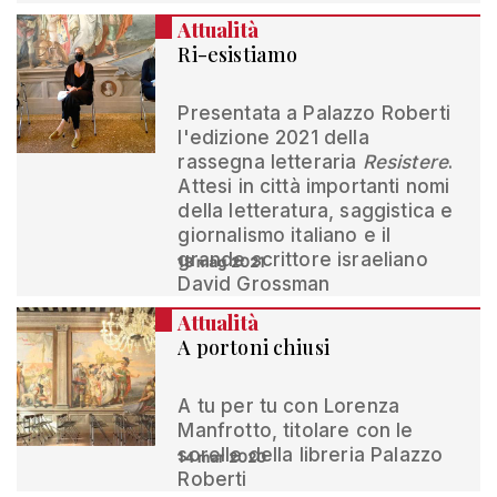
Attualità
Ri-esistiamo
Presentata a Palazzo Roberti
l'edizione 2021 della
rassegna letteraria
Resistere
.
Attesi in città importanti nomi
della letteratura, saggistica e
giornalismo italiano e il
grande scrittore israeliano
18 mag 2021
David Grossman
Attualità
A portoni chiusi
A tu per tu con Lorenza
Manfrotto, titolare con le
sorelle della libreria Palazzo
14 mar 2020
Roberti