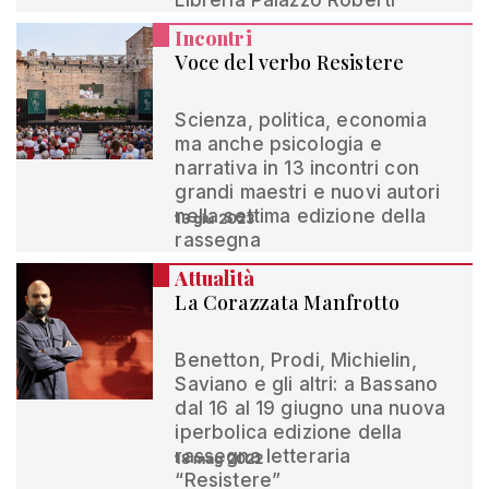
Libreria Palazzo Roberti
Incontri
Voce del verbo Resistere
Scienza, politica, economia
ma anche psicologia e
narrativa in 13 incontri con
grandi maestri e nuovi autori
nella settima edizione della
13 giu 2023
rassegna
Attualità
La Corazzata Manfrotto
Benetton, Prodi, Michielin,
Saviano e gli altri: a Bassano
dal 16 al 19 giugno una nuova
iperbolica edizione della
rassegna letteraria
18 mag 2022
“Resistere”