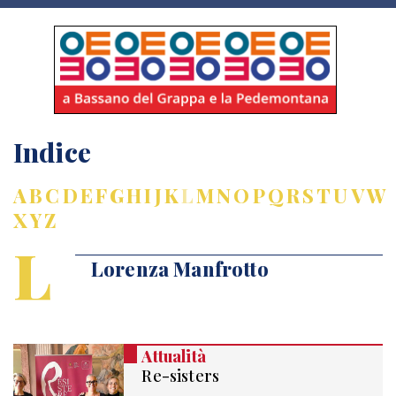
Indice
A
B
C
D
E
F
G
H
I
J
K
L
M
N
O
P
Q
R
S
T
U
V
W
X
Y
Z
L
Lorenza Manfrotto
Attualità
Re-sisters