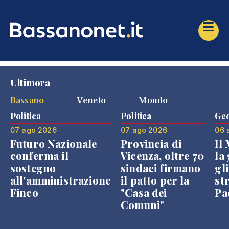
Ultimora
Bassano
Veneto
Mondo
Politica
Politica
Geo
07 ago 2026
07 ago 2026
06 
Futuro Nazionale
Provincia di
Il
conferma il
Vicenza, oltre 70
la 
sostegno
sindaci firmano
gli
all'amministrazione
il patto per la
st
Finco
"Casa dei
Pae
Comuni"