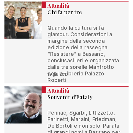
Attualità
Chi fa per tre
Quando la cultura si fa
glamour. Considerazioni a
margine della seconda
edizione della rassegna
“Resistere” a Bassano,
conclusasi ieri e organizzata
dalle tre sorelle Manfrotto
con la Libreria Palazzo
19 giu 2017
Roberti
Attualità
Souvenir d'Eataly
Pennac, Sgarbi, Littizzetto,
Farinetti, Maraini, Friedman,
De Bortoli e non solo. Parata
di grandi nomi a Bassano per