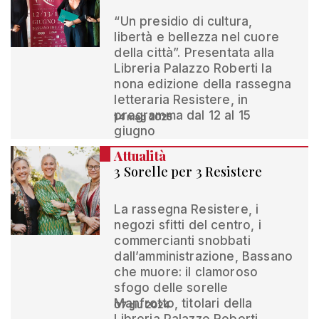
“Un presidio di cultura,
libertà e bellezza nel cuore
della città”. Presentata alla
Libreria Palazzo Roberti la
nona edizione della rassegna
letteraria Resistere, in
programma dal 12 al 15
14 mag 2025
giugno
Attualità
3 Sorelle per 3 Resistere
La rassegna Resistere, i
negozi sfitti del centro, i
commercianti snobbati
dall’amministrazione, Bassano
che muore: il clamoroso
sfogo delle sorelle
Manfrotto, titolari della
07 giu 2024