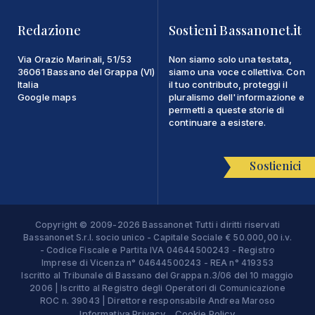
Redazione
Sostieni Bassanonet.it
Via Orazio Marinali, 51/53
Non siamo solo una testata,
36061 Bassano del Grappa (VI)
siamo una voce collettiva. Con
Italia
il tuo contributo, proteggi il
Google maps
pluralismo dell'informazione e
permetti a queste storie di
continuare a esistere.
Sostienici
Copyright © 2009-2026 Bassanonet Tutti i diritti riservati
Bassanonet S.r.l. socio unico - Capitale Sociale € 50.000,00 i.v.
- Codice Fiscale e Partita IVA 04644500243 - Registro
Imprese di Vicenza n° 04644500243 - REA n° 419353
Iscritto al Tribunale di Bassano del Grappa n.3/06 del 10 maggio
2006 | Iscritto al Registro degli Operatori di Comunicazione
ROC n. 39043 | Direttore responsabile Andrea Maroso
Informativa Privacy
Cookie Policy