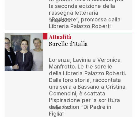
la seconda edizione della
rassegna letteraria
“Resistere”, promossa dalla
19 apr 2017
Libreria Palazzo Roberti
Attualità
Sorelle d'Italia
Lorenza, Lavinia e Veronica
Manfrotto. Le tre sorelle
della Libreria Palazzo Roberti.
Dalla loro storia, raccontata
una sera a Bassano a Cristina
Comencini, è scattata
l'ispirazione per la scrittura
della fiction “Di Padre in
19 apr 2017
Figlia”