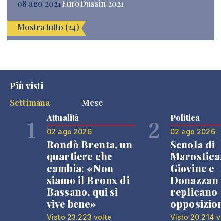
08 ago 2021
EuroDussin 2021
Mostra tutto (24)
Più visti
Settimana
Mese
Attualità
Politica
1
2
02 ago 2026
02 ago 2026
Rondò Brenta, un
Scuola di
quartiere che
Marostica
cambia: «Non
Giovine e
siamo il Bronx di
Donazzan
Bassano, qui si
replicano 
vive bene»
opposizio
Visto 23.223 volte
Visto 20.214 v