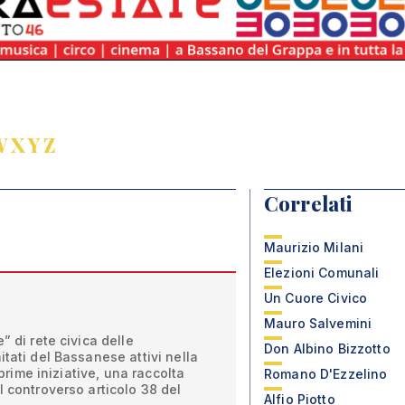
W
X
Y
Z
Correlati
Maurizio Milani
Elezioni Comunali
Un Cuore Civico
Mauro Salvemini
” di rete civica delle
Don Albino Bizzotto
itati del Bassanese attivi nella
e prime iniziative, una raccolta
Romano D'Ezzelino
l controverso articolo 38 del
Alfio Piotto