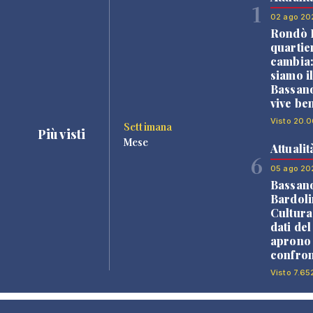
1
02 ago 20
Rondò B
quartie
cambia
siamo i
Bassano
vive be
Visto 20.0
Settimana
Più visti
Mese
Attualit
6
05 ago 20
Bassan
Bardoli
Cultura
dati de
aprono 
confron
Visto 7.65