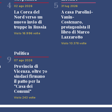
4
5
02 ago 2026
31 lug 2026
La Corea del
A casa Parolini-
Nord verso un
Vanin-
nuovo invio di
Costenaro,
truppe in Russia
protagonista il
libro di Marco
Visto 16.996 volte
Lazzarotto
Visto 10.378 volte
Politica
9
07 ago 2026
a
Provincia di
Vicenza, oltre 70
sindaci firmano
il patto per la
"Casa dei
Comuni"
Visto 243 volte