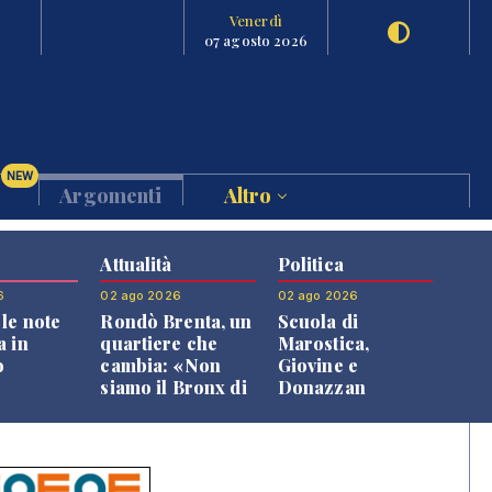
Venerdì
07 agosto 2026
NEW
Argomenti
Altro
Attualità
Politica
6
02 ago 2026
02 ago 2026
le note
Rondò Brenta, un
Scuola di
a in
quartiere che
Marostica,
o
cambia: «Non
Giovine e
siamo il Bronx di
Donazzan
Bassano, qui si
replicano alle
vive bene»
opposizioni