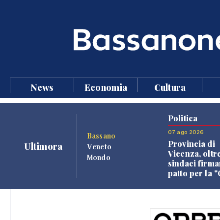
News
Economia
Cultura
Politica
07 ago 2026
Bassano
Provincia di
Ultimora
Veneto
Vicenza, oltr
Mondo
sindaci firma
patto per la 
dei Comuni"