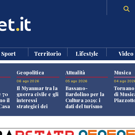
Sport
Territorio
Lifestyle
Video
Geopolitica
Attualità
Musica
06 ago 2026
05 ago 2026
04 ago 202
Il Myanmar tra la
Bassano-
Tornano 
e 70
guerra civile e gli
Bardolino per la
di Music
no il
interessi
Cultura 2029: i
Piazzott
"Casa
strategici dei
dati del turismo
Paesi vicini
aprono il
confronto veneto