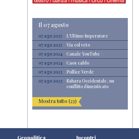
Il 07 agosto
07 ago 2025
L’Ultimo Imperatore
07 ago 2025
Via col veto
07 ago 2024
Canale YouTube
07 ago 2024
Caos caldo
07 ago 2023
Pollice Verde
07 ago 2023
Sahara Occidentale, un
conflitto dimenticato
Mostra tutto (23)
Geopolitica
Incontri