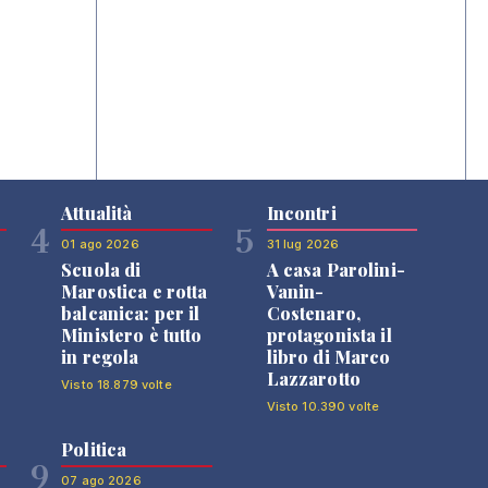
Attualità
Incontri
4
5
01 ago 2026
31 lug 2026
Scuola di
A casa Parolini-
Marostica e rotta
Vanin-
balcanica: per il
Costenaro,
Ministero è tutto
protagonista il
in regola
libro di Marco
Lazzarotto
Visto 18.879 volte
Visto 10.390 volte
Politica
9
07 ago 2026