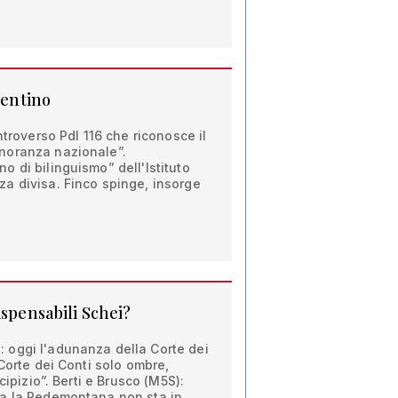
tentino
ntroverso Pdl 116 che riconosce il
noranza nazionale”.
 di bilinguismo” dell'Istituto
a divisa. Finco spinge, insorge
ispensabili Schei?
oggi l'adunanza della Corte dei
 Corte dei Conti solo ombre,
cipizio”. Berti e Brusco (M5S):
a la Pedemontana non sta in