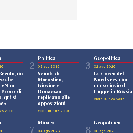
à
Politica
Geopolitica
2
3
26
02 ago 2026
02 ago 2026
renta, un
Scuola di
La Corea del
re che
Marostica,
Nord verso un
: «Non
Giovine e
nuovo invio di
l Bronx di
Donazzan
truppe in Russia
, qui si
replicano alle
Visto 19.420 volte
ne»
opposizioni
06 volte
Visto 19.496 volte
à
Musica
Geopolitica
7
8
26
04 ago 2026
06 ago 2026