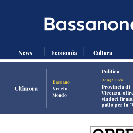
News
Economia
Cultura
Politica
07 ago 2026
Bassano
Provincia di
Ultimora
Veneto
Vicenza, oltr
Mondo
sindaci firma
patto per la 
dei Comuni"