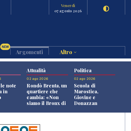
Venerdì
07 agosto 2026
NEW
Argomenti
Altro
Attualità
Politica
6
02 ago 2026
02 ago 2026
le note
Rondò Brenta, un
Scuola di
a in
quartiere che
Marostica,
o
cambia: «Non
Giovine e
siamo il Bronx di
Donazzan
Bassano, qui si
replicano alle
vive bene»
opposizioni