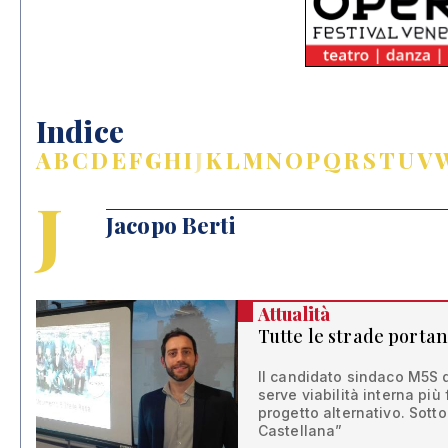
Indice
A
B
C
D
E
F
G
H
I
J
K
L
M
N
O
P
Q
R
S
T
U
V
J
Jacopo Berti
Attualità
Tutte le strade portan
Il candidato sindaco M5S d
serve viabilità interna più 
progetto alternativo. Sotto
Castellana”