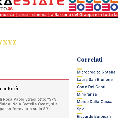
W
X
Y
Z
Correlati
Microcredito 5 Stelle
Laura San Brunone
Corte Dei Conti
o a Rosà
Minoranza
i Rosà Paolo Stragliotto: “SPV,
Marco Dalla Gassa
fluida. No a Bretella Ovest, sì a
passo ferroviario sulla SR
Spv
Riccardo Barbisan