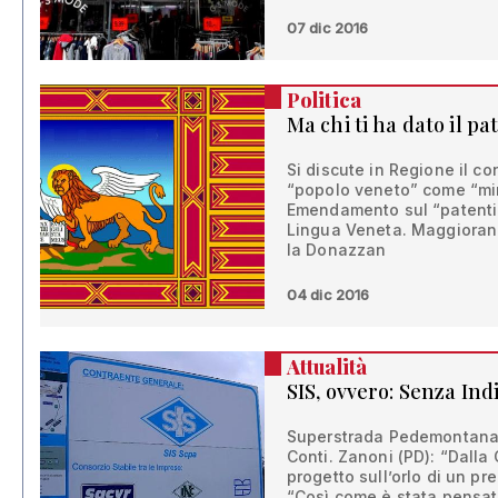
07 dic 2016
Politica
Ma chi ti ha dato il pa
Si discute in Regione il co
“popolo veneto” come “mi
Emendamento sul “patentino
Lingua Veneta. Maggioranz
la Donazzan
04 dic 2016
Attualità
SIS, ovvero: Senza Ind
Superstrada Pedemontana: 
Conti. Zanoni (PD): “Dalla
progetto sull’orlo di un pre
“Così come è stata pensat