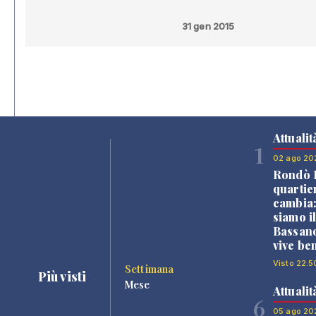
31 gen 2015
Attualit
1
02 ago 20
Rondò B
quartie
cambia
siamo i
Bassano
vive be
Visto 22.5
Settimana
Più visti
Mese
Attualit
6
05 ago 20