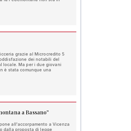
cceria grazie al Microcredito 5
soddisfazione dei notabili del
l locale. Ma per i due giovani
 non è stata comunque una
emontana a Bassano”
oppone all'accorpamento a Vicenza
to dalla proposta di legge