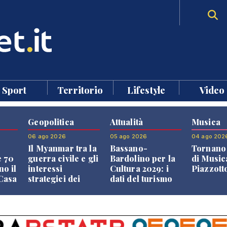
Sport
Territorio
Lifestyle
Video
Geopolitica
Attualità
Musica
06 ago 2026
05 ago 2026
04 ago 202
Il Myanmar tra la
Bassano-
Tornano 
e 70
guerra civile e gli
Bardolino per la
di Music
no il
interessi
Cultura 2029: i
Piazzott
"Casa
strategici dei
dati del turismo
Paesi vicini
aprono il
confronto veneto