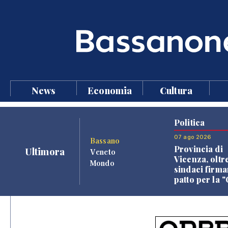
News
Economia
Cultura
Politica
07 ago 2026
Bassano
Provincia di
Ultimora
Veneto
Vicenza, oltr
Mondo
sindaci firma
patto per la 
dei Comuni"