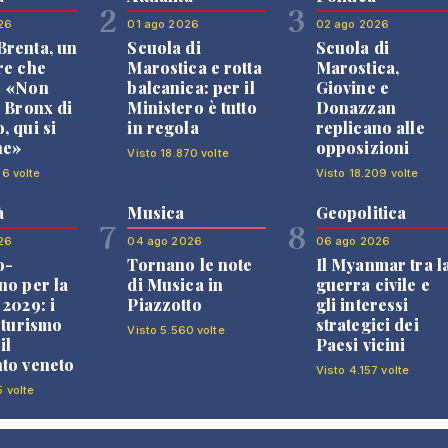
2
3
26
01 ago 2026
02 ago 2026
renta, un
Scuola di
Scuola di
re che
Marostica e rotta
Marostica,
: «Non
balcanica: per il
Giovine e
l Bronx di
Ministero è tutto
Donazzan
, qui si
in regola
replicano alle
ne»
opposizioni
Visto 18.870 volte
36 volte
Visto 18.209 volte
à
Musica
Geopolitica
7
8
26
04 ago 2026
06 ago 2026
o-
Tornano le note
Il Myanmar tra l
no per la
di Musica in
guerra civile e
 2029: i
Piazzotto
gli interessi
l turismo
strategici dei
Visto 5.560 volte
il
Paesi vicini
to veneto
Visto 4.157 volte
5 volte