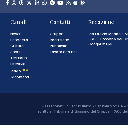
Canali
Contatti
Redazione
News
Gruppo
Via Orazio Marinali, 5
36061 Bassano del Gra
Economia
Redazione
Google maps
Cultura
Pubblicità
Sport
Lavora con noi
Territorio
Lifestyle
NEW
Video
Argomenti
Bassanonet S.r.l. socio unico - Capitale Sociale
Iscritto al Tribunale di Bassano del Grappa n.3/06 d