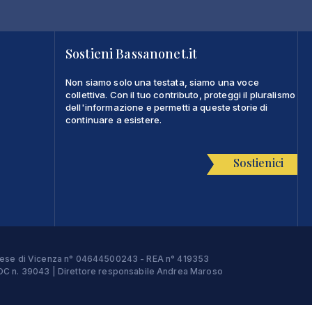
Sostieni Bassanonet.it
Non siamo solo una testata, siamo una voce
collettiva. Con il tuo contributo, proteggi il pluralismo
dell'informazione e permetti a queste storie di
continuare a esistere.
Sostienici
Imprese di Vicenza n° 04644500243 - REA n° 419353
e ROC n. 39043 | Direttore responsabile Andrea Maroso