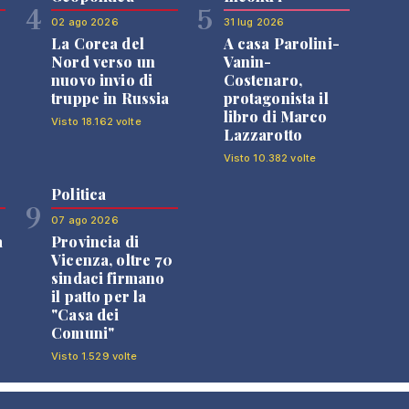
4
5
02 ago 2026
31 lug 2026
La Corea del
A casa Parolini-
Nord verso un
Vanin-
nuovo invio di
Costenaro,
truppe in Russia
protagonista il
libro di Marco
Visto 18.162 volte
Lazzarotto
Visto 10.382 volte
Politica
9
07 ago 2026
a
Provincia di
Vicenza, oltre 70
sindaci firmano
il patto per la
"Casa dei
Comuni"
Visto 1.529 volte