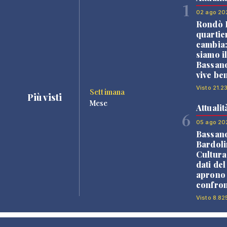
1
02 ago 20
Rondò B
quartie
cambia
siamo i
Bassano
vive be
Visto 21.2
Settimana
Più visti
Mese
Attualit
6
05 ago 20
Bassan
Bardoli
Cultura
dati de
aprono 
confron
Visto 8.82