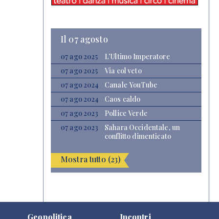
Il 07 agosto
07 ago 2025
L’Ultimo Imperatore
07 ago 2025
Via col veto
07 ago 2024
Canale YouTube
07 ago 2024
Caos caldo
07 ago 2023
Pollice Verde
07 ago 2023
Sahara Occidentale, un
conflitto dimenticato
Mostra tutto (23)
Geopolitica
Incontri