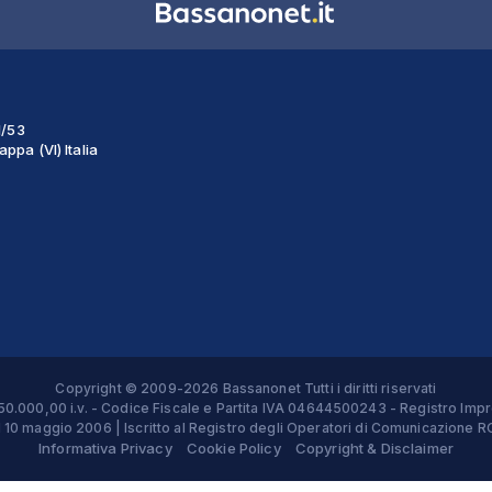
1/53
ppa (VI) Italia
Copyright © 2009-2026 Bassanonet Tutti i diritti riservati
 € 50.000,00 i.v. - Codice Fiscale e Partita IVA 04644500243 - Registro 
el 10 maggio 2006 | Iscritto al Registro degli Operatori di Comunicazion
Informativa Privacy
Cookie Policy
Copyright & Disclaimer