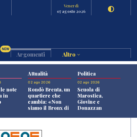
Venerdì
07 agosto 2026
NEW
Argomenti
Altro
Attualità
Politica
6
02 ago 2026
02 ago 2026
le note
Rondò Brenta, un
Scuola di
a in
quartiere che
Marostica,
o
cambia: «Non
Giovine e
siamo il Bronx di
Donazzan
Bassano, qui si
replicano alle
vive bene»
opposizioni