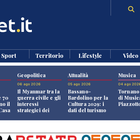
Sport
Territorio
Lifestyle
Video
Geopolitica
Attualità
Musica
06 ago 2026
05 ago 2026
04 ago 202
Il Myanmar tra la
Bassano-
Tornano 
e 70
guerra civile e gli
Bardolino per la
di Music
no il
interessi
Cultura 2029: i
Piazzott
"Casa
strategici dei
dati del turismo
Paesi vicini
aprono il
confronto veneto