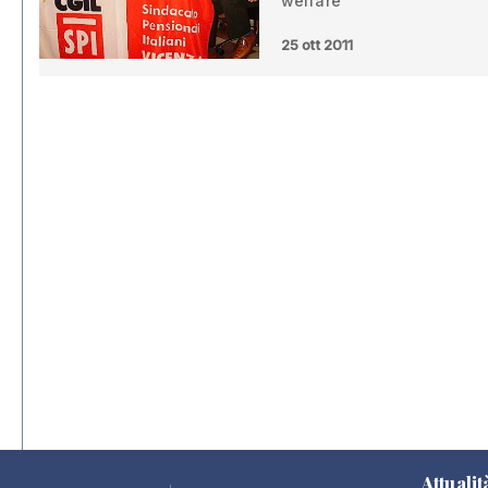
welfare”
25 ott 2011
Attualit