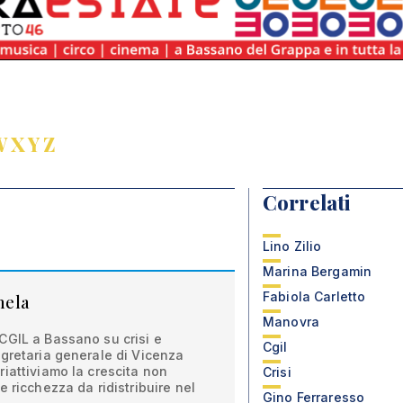
W
X
Y
Z
Correlati
Lino Zilio
Marina Bergamin
Fabiola Carletto
 mela
Manovra
CGIL a Bassano su crisi e
Cgil
gretaria generale di Vicenza
iattiviamo la crescita non
Crisi
 ricchezza da ridistribuire nel
Gino Ferraresso