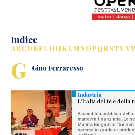
Indice
A
B
C
D
E
F
G
H
I
J
K
L
M
N
O
P
Q
R
S
T
U
V
G
Gino Ferraresso
Industria
L'Italia del tè e della
Assemblea pubblica della 
manovra finanziaria. La se
Marina Bergamin: “Se non r
saremo in grado di produrre