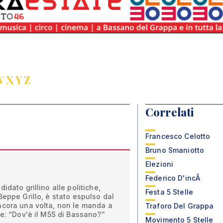
W
X
Y
Z
Correlati
Francesco Celotto
Bruno Smaniotto
Elezioni
Federico D'incÃ
idato grillino alle politiche,
Festa 5 Stelle
Beppe Grillo, è stato espulso dal
ncora una volta, non le manda a
Traforo Del Grappa
le: “Dov'è il M5S di Bassano?”
Movimento 5 Stelle