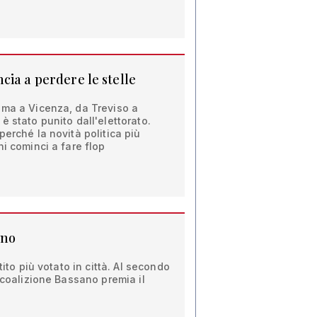
cia a perdere le stelle
oma a Vicenza, da Treviso a
è stato punito dall'elettorato.
perché la novità politica più
ni cominci a fare flop
ano
tito più votato in città. Al secondo
i coalizione Bassano premia il