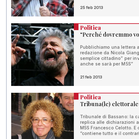
25 feb 2013
Politica
“Perché dovremmo vot
Pubblichiamo una lettera a
redazione da Nicola Giangr
semplice cittadino” per in
anche se sarà per M5S”
21 feb 2013
Politica
Tribuna(le) elettorale
Tribunale di Bassano: la c
replica alle dichiarazioni
M5S Francesco Celotto. E cr
“contiene tutto e il contrar