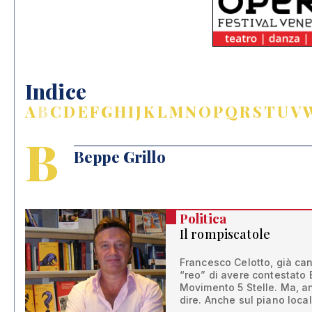
Indice
A
B
C
D
E
F
G
H
I
J
K
L
M
N
O
P
Q
R
S
T
U
V
B
Beppe Grillo
Politica
Il rompiscatole
Francesco Celotto, già cand
“reo” di avere contestato 
Movimento 5 Stelle. Ma, a
dire. Anche sul piano loca