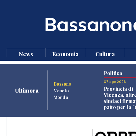
News
Economia
Cultura
Politica
07 ago 2026
Bassano
Provincia di
Ultimora
Veneto
Vicenza, oltr
Mondo
sindaci firma
patto per la 
dei Comuni"