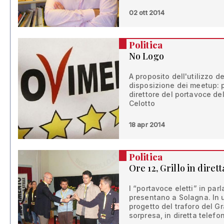
02 ott 2014
Politica
No Logo
A proposito dell'utilizzo d
disposizione dei meetup: 
direttore del portavoce d
Celotto
18 apr 2014
Politica
Ore 12, Grillo in dirett
I “portavoce eletti” in par
presentano a Solagna. In 
progetto del traforo del 
sorpresa, in diretta telefo