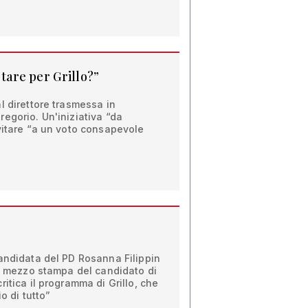
are per Grillo?”
l direttore trasmessa in
egorio. Un'iniziativa “da
vitare “a un voto consapevole
andidata del PD Rosanna Filippin
 a mezzo stampa del candidato di
itica il programma di Grillo, che
io di tutto”