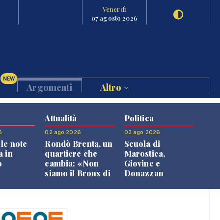
Venerdì
07 agosto 2026
NEW
Argomenti
Altro
Attualità
Politica
6
02 ago 2026
02 ago 2026
le note
Rondò Brenta, un
Scuola di
a in
quartiere che
Marostica,
o
cambia: «Non
Giovine e
siamo il Bronx di
Donazzan
Bassano, qui si
replicano alle
vive bene»
opposizioni