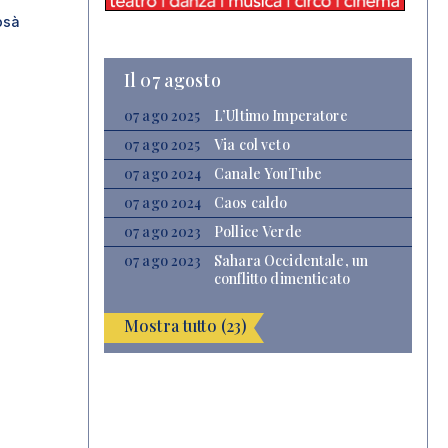
osà
Il 07 agosto
07 ago 2025
L’Ultimo Imperatore
07 ago 2025
Via col veto
07 ago 2024
Canale YouTube
07 ago 2024
Caos caldo
07 ago 2023
Pollice Verde
07 ago 2023
Sahara Occidentale, un
conflitto dimenticato
Mostra tutto (23)