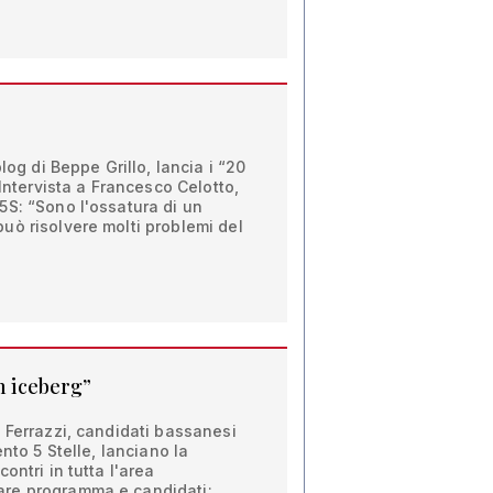
log di Beppe Grillo, lancia i “20
 Intervista a Francesco Celotto,
5S: “Sono l'ossatura di un
uò risolvere molti problemi del
un iceberg”
 Ferrazzi, candidati bassanesi
ento 5 Stelle, lanciano la
ontri in tutta l'area
re programma e candidati: