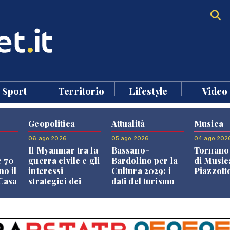
Sport
Territorio
Lifestyle
Video
Geopolitica
Attualità
Musica
06 ago 2026
05 ago 2026
04 ago 202
Il Myanmar tra la
Bassano-
Tornano 
e 70
guerra civile e gli
Bardolino per la
di Music
no il
interessi
Cultura 2029: i
Piazzott
"Casa
strategici dei
dati del turismo
Paesi vicini
aprono il
confronto veneto