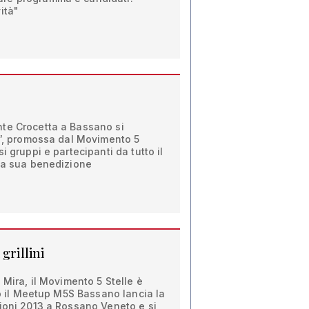
ità"
te Crocetta a Bassano si
e”, promossa dal Movimento 5
i gruppi e partecipanti da tutto il
 la sua benedizione
grillini
 Mira, il Movimento 5 Stelle è
nto il Meetup M5S Bassano lancia la
zioni 2013 a Rossano Veneto e si