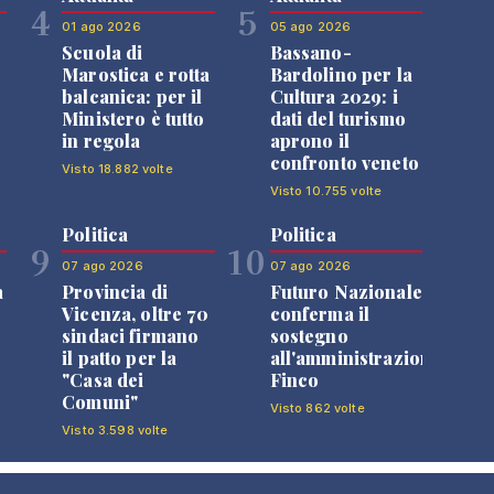
4
5
01 ago 2026
05 ago 2026
Scuola di
Bassano-
Marostica e rotta
Bardolino per la
balcanica: per il
Cultura 2029: i
Ministero è tutto
dati del turismo
in regola
aprono il
confronto veneto
Visto 18.882 volte
Visto 10.755 volte
Politica
Politica
9
10
07 ago 2026
07 ago 2026
a
Provincia di
Futuro Nazionale
Vicenza, oltre 70
conferma il
sindaci firmano
sostegno
il patto per la
all'amministrazione
"Casa dei
Finco
Comuni"
Visto 862 volte
Visto 3.598 volte