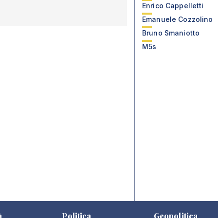
Enrico Cappelletti
Emanuele Cozzolino
Bruno Smaniotto
M5s
à
Politica
Geopolitica