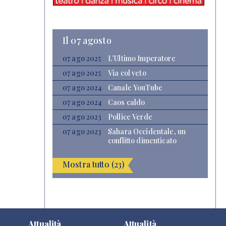
Il 07 agosto
07 ago 2025
L’Ultimo Imperatore
07 ago 2025
Via col veto
07 ago 2024
Canale YouTube
07 ago 2024
Caos caldo
07 ago 2023
Pollice Verde
07 ago 2023
Sahara Occidentale, un
conflitto dimenticato
Mostra tutto (23)
Attualità
Attualità