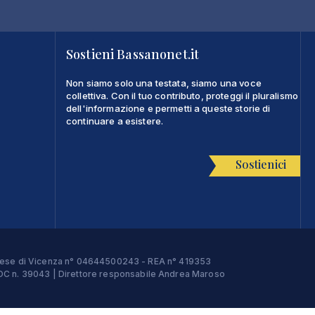
Sostieni Bassanonet.it
Non siamo solo una testata, siamo una voce
collettiva. Con il tuo contributo, proteggi il pluralismo
dell'informazione e permetti a queste storie di
continuare a esistere.
Sostienici
Imprese di Vicenza n° 04644500243 - REA n° 419353
e ROC n. 39043 | Direttore responsabile Andrea Maroso