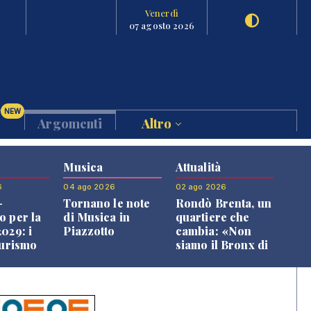
Venerdì
07 agosto 2026
NEW
Argomenti
Altro
Musica
Attualità
6
04 ago 2026
02 ago 2026
-
Tornano le note
Rondò Brenta, un
o per la
di Musica in
quartiere che
029: i
Piazzotto
cambia: «Non
turismo
siamo il Bronx di
l
Bassano, qui si
o veneto
vive bene»