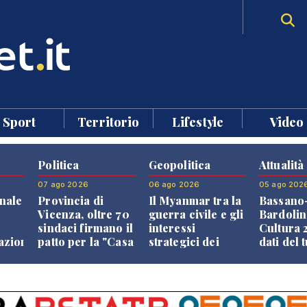
Sport
Territorio
Lifestyle
Video
Politica
Geopolitica
Attualità
07 ago 2026
06 ago 2026
05 ago 202
nale
Provincia di
Il Myanmar tra la
Bassano
Vicenza, oltre 70
guerra civile e gli
Bardolin
sindaci firmano il
interessi
Cultura 2
razione
patto per la "Casa
strategici dei
dati del 
dei Comuni"
Paesi vicini
aprono i
confront