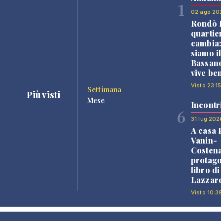
1
02 ago 20
Rondò B
quartie
cambia
siamo i
Bassano
vive be
Visto 23.15
Settimana
Più visti
Mese
Incontr
6
31 lug 202
A casa 
Vanin-
Costena
protago
libro d
Lazzaro
Visto 10.3