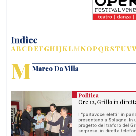
Indice
A
B
C
D
E
F
G
H
I
J
K
L
M
N
O
P
Q
R
S
T
U
V
M
Marco Da Villa
Politica
Ore 12, Grillo in dirett
I “portavoce eletti” in par
presentano a Solagna. In 
progetto del traforo del 
sorpresa, in diretta telefo