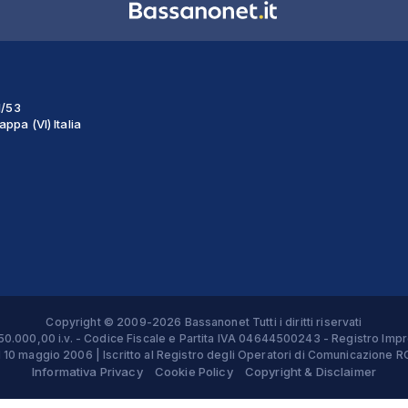
1/53
ppa (VI) Italia
Copyright © 2009-2026 Bassanonet Tutti i diritti riservati
 € 50.000,00 i.v. - Codice Fiscale e Partita IVA 04644500243 - Registro 
el 10 maggio 2006 | Iscritto al Registro degli Operatori di Comunicazion
Informativa Privacy
Cookie Policy
Copyright & Disclaimer