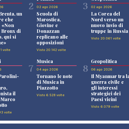
2
3
26
02 ago 2026
02 ago 2026
renta, un
Scuola di
La Corea del
re che
Marostica,
Nord verso un
: «Non
Giovine e
nuovo invio di
l Bronx di
Donazzan
truppe in Russia
, qui si
replicano alle
Visto 20.061 volte
ne»
opposizioni
1 volte
Visto 20.142 volte
i
Musica
Geopolitica
7
8
6
04 ago 2026
06 ago 2026
Parolini-
Tornano le note
Il Myanmar tra l
di Musica in
guerra civile e
ro,
Piazzotto
gli interessi
nista il
strategici dei
Visto 6.528 volte
i Marco
Paesi vicini
tto
Visto 6.079 volte
93 volte