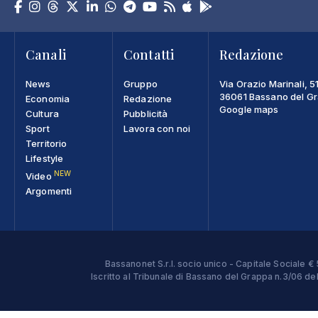
Canali
Contatti
Redazione
News
Gruppo
Via Orazio Marinali, 5
36061 Bassano del Gra
Economia
Redazione
Google maps
Cultura
Pubblicità
Sport
Lavora con noi
Territorio
Lifestyle
NEW
Video
Argomenti
Bassanonet S.r.l. socio unico - Capitale Sociale
Iscritto al Tribunale di Bassano del Grappa n.3/06 d