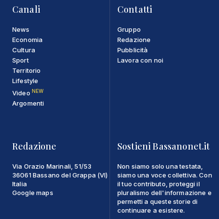
Canali
Contatti
News
Gruppo
Economia
Redazione
Cultura
Pubblicità
Sport
Lavora con noi
Territorio
Lifestyle
NEW
Video
Argomenti
Redazione
Sostieni Bassanonet.it
Via Orazio Marinali, 51/53
Non siamo solo una testata,
36061 Bassano del Grappa (VI)
siamo una voce collettiva. Con
Italia
il tuo contributo, proteggi il
Google maps
pluralismo dell'informazione e
permetti a queste storie di
continuare a esistere.