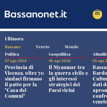
Ultimora
Bassano
Veneto
Mondo
Politica
Geopolitica
Attualit
07 ago 2026
06 ago 2026
05 ago 
Provincia di
Il Myanmar tra
Bassa
Vicenza, oltre 70
la guerra civile e
Bardo
sindaci firmano
gli interessi
Cultur
il patto per la
strategici dei
dati d
"Casa dei
Paesi vicini
apron
Comuni"
confr
venet