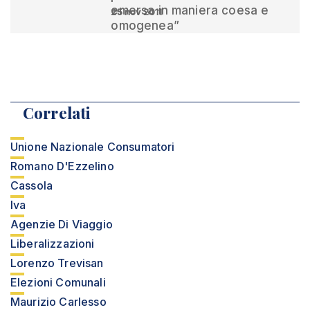
emersa in maniera coesa e
25 nov 2011
omogenea”
Correlati
Unione Nazionale Consumatori
Romano D'Ezzelino
Cassola
Iva
Agenzie Di Viaggio
Liberalizzazioni
Lorenzo Trevisan
Elezioni Comunali
Maurizio Carlesso