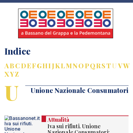
Indice
A
B
C
D
E
F
G
H
I
J
K
L
M
N
O
P
Q
R
S
T
U
V
W
X
Y
Z
U
Unione Nazionale Consumatori
Attualità
Iva sui rifiuti. Unione
Nazionale Consumatori: