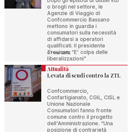
Dopo gli episodi di disservizi
o brogli nel settore, le
Agenzie di Viaggio di
Confcommercio Bassano
mettono in guardia i
consumatori sulla necessità
di affidarsi a operatori
qualificati. Il presidente
Trevisan: “E' colpa delle
07 mar 2012
liberalizzazioni"
Attualità
Levata di scudi contro la ZTL
Confcommercio,
Confartigianato, CGIL, CISL e
Unione Nazionale
Consumatori fanno fronte
comune contro il progetto
dell'Amministrazione. “Una
posizione di contrarietà