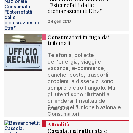
“Esterrefatti dalle
dichiarazioni di Etra”
04 gen 2017
Consumatori in fuga dai
tribunali
Telefonia, bollette
dell'energia, viaggi e
vacanze, e-commerce,
banche, poste, trasporti:
problemi e disservizi sono
sempre dietro l'angolo. Ma
gli utenti sono riluttanti a
difendersi. I risultati del
Report dell'Unione Nazionale
15 apr 2014
Consumatori
Attualità
Cassola, ristrutturata e