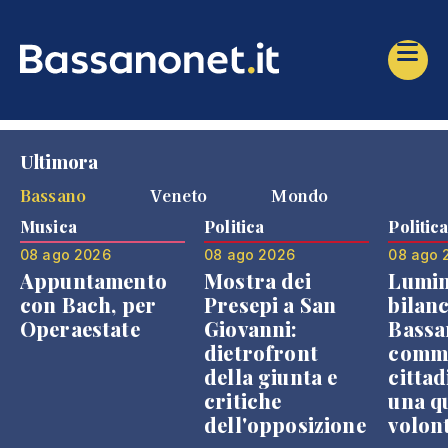
Ultimora
Bassano
Veneto
Mondo
Musica
Politica
Politic
08 ago 2026
08 ago 2026
08 ago 
Appuntamento
Mostra dei
Lumin
con Bach, per
Presepi a San
bilanc
Operaestate
Giovanni:
Bassa
dietrofront
comme
della giunta e
cittad
critiche
una q
dell'opposizione
volon