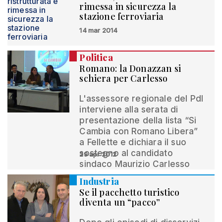
rimessa in sicurezza la
stazione ferroviaria
14 mar 2014
Politica
Romano: la Donazzan si
schiera per Carlesso
L'assessore regionale del Pdl
interviene alla serata di
presentazione della lista “Si
Cambia con Romano Libera”
a Fellette e dichiara il suo
sostegno al candidato
29 apr 2012
sindaco Maurizio Carlesso
Industria
Se il pacchetto turistico
diventa un “pacco”