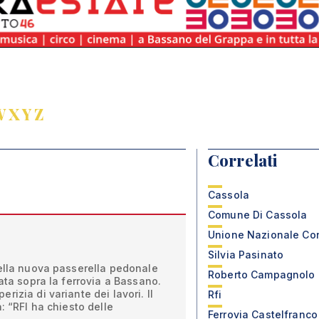
W
X
Y
Z
Correlati
Cassola
Comune Di Cassola
Unione Nazionale Co
Silvia Pasinato
della nuova passerella pedonale
Roberto Campagnolo
mata sopra la ferrovia a Bassano.
izia di variante dei lavori. Il
Rfi
: “RFI ha chiesto delle
Ferrovia Castelfranc