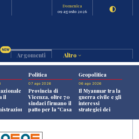
Domenica
09 agosto 2026
NEW
Argomenti
Altro
Politica
Geopolitica
6
07 ago 2026
06 ago 2026
azionale
Provincia di
Il Myanmar tra la
 il
Vicenza, oltre 70
guerra civile e gli
o
sindaci firmano il
interessi
nistrazione
patto per la "Casa
strategici dei
dei Comuni"
Paesi vicini