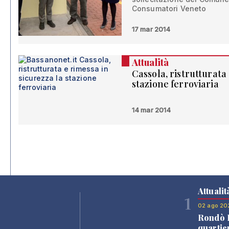
Consumatori Veneto
17 mar 2014
Attualità
Cassola, ristrutturata
stazione ferroviaria
14 mar 2014
Attualit
1
02 ago 20
Rondò B
quartie