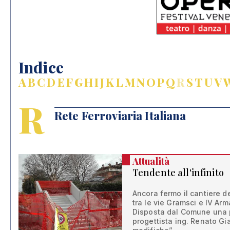
Indice
A
B
C
D
E
F
G
H
I
J
K
L
M
N
O
P
Q
R
S
T
U
V
R
Rete Ferroviaria Italiana
Attualità
Tendente all'infinito
Ancora fermo il cantiere 
tra le vie Gramsci e IV Ar
Disposta dal Comune una per
progettista ing. Renato Gia