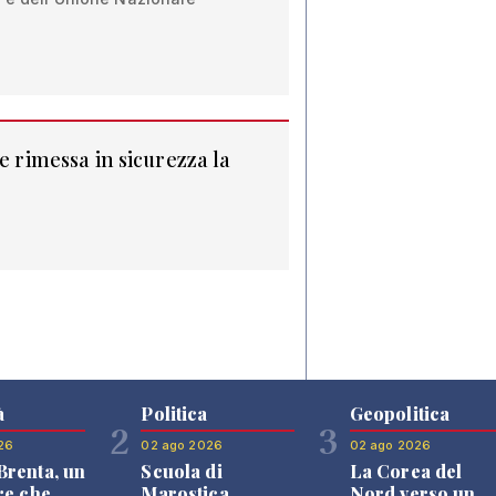
 e rimessa in sicurezza la
à
Politica
Geopolitica
2
3
26
02 ago 2026
02 ago 2026
renta, un
Scuola di
La Corea del
re che
Marostica,
Nord verso un