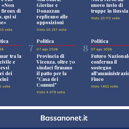
: «Non
Giovine e
nuovo invio di
l Bronx di
Donazzan
truppe in Russia
, qui si
replicano alle
Visto 20.172 volte
ne»
opposizioni
60 volte
Visto 20.257 volte
tica
Politica
Politica
7
8
26
07 ago 2026
07 ago 2026
mar tra la
Provincia di
Futuro Nazional
ivile e
Vicenza, oltre 70
conferma il
ressi
sindaci firmano
sostegno
ci dei
il patto per la
all'amministrazi
cini
"Casa dei
Finco
Comuni"
0 volte
Visto 1.652 volte
Visto 4.079 volte