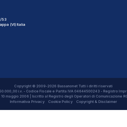
1/53
ppa (VI) Italia
Copyright © 2009-2026 Bassanonet Tutti i diritti riservati
 € 50.000,00 i.v. - Codice Fiscale e Partita IVA 04644500243 - Registro 
el 10 maggio 2006 | Iscritto al Registro degli Operatori di Comunicazion
Informativa Privacy
Cookie Policy
Copyright & Disclaimer