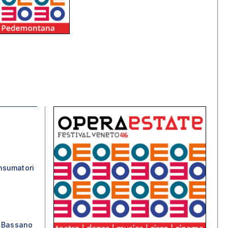
nsumatori
o Bassano