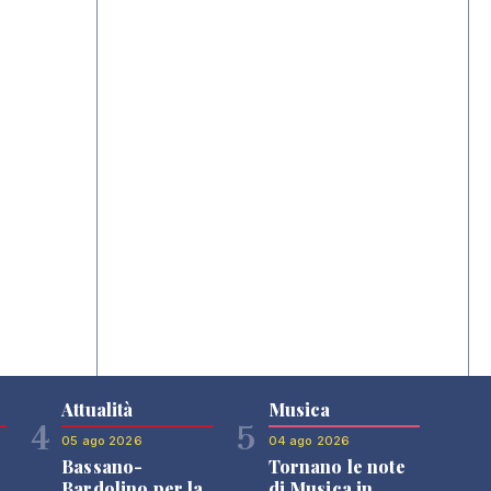
Attualità
Musica
4
5
05 ago 2026
04 ago 2026
Bassano-
Tornano le note
Bardolino per la
di Musica in