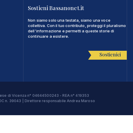
Sostieni Bassanonet.it
Non siamo solo una testata, siamo una voce
collettiva. Con il tuo contributo, proteggi il pluralismo
dell'informazione e permetti a queste storie di
continuare a esistere.
Sostienici
Imprese di Vicenza n° 04644500243 - REA n° 419353
e ROC n. 39043 | Direttore responsabile Andrea Maroso