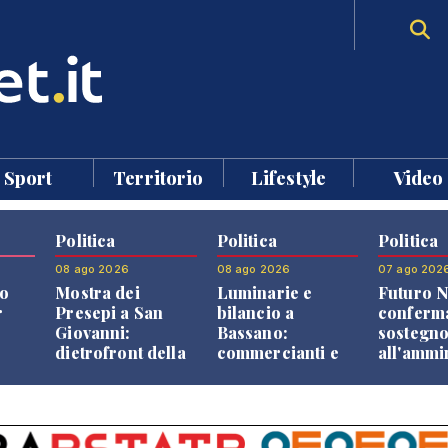
Sport
Territorio
Lifestyle
Video
Politica
Politica
Politica
08 ago 2026
08 ago 2026
07 ago 202
o
Mostra dei
Luminarie e
Futuro N
r
Presepi a San
bilancio a
conferma
Giovanni:
Bassano:
sostegn
dietrofront della
commercianti e
all'ammi
giunta e critiche
cittadini verso
Finco
dell'opposizione
una quota
volontaria