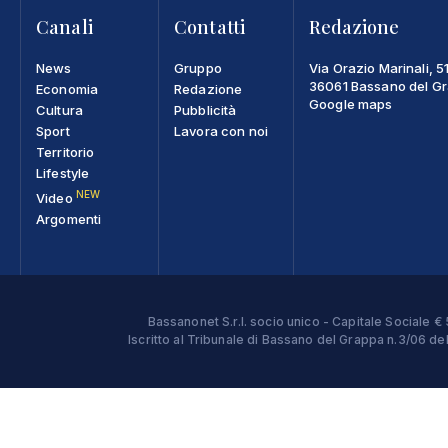
Canali
Contatti
Redazione
News
Gruppo
Via Orazio Marinali, 5
36061 Bassano del Gra
Economia
Redazione
Google maps
Cultura
Pubblicità
Sport
Lavora con noi
Territorio
Lifestyle
NEW
Video
Argomenti
Bassanonet S.r.l. socio unico - Capitale Sociale
Iscritto al Tribunale di Bassano del Grappa n.3/06 d