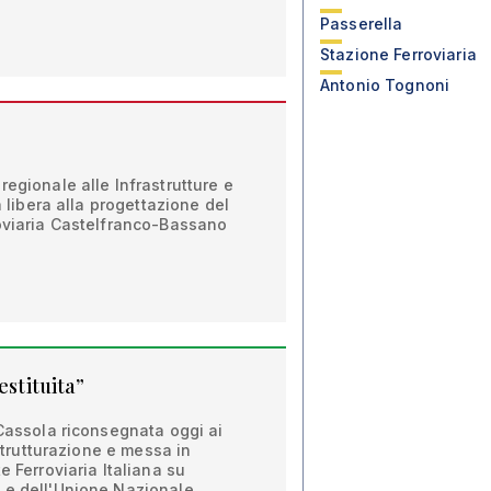
Passerella
Stazione Ferroviaria
Antonio Tognoni
regionale alle Infrastrutture e
a libera alla progettazione del
roviaria Castelfranco-Bassano
estituita”
 Cassola riconsegnata oggi ai
istrutturazione e messa in
e Ferroviaria Italiana su
 e dell'Unione Nazionale