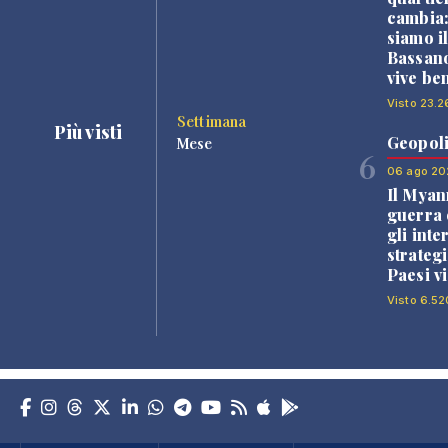
cambia
siamo i
Bassano
vive be
Visto 23.2
Settimana
Più visti
Geopoli
Mese
6
06 ago 20
Il Myan
guerra c
gli inte
strategi
Paesi vi
Visto 6.52