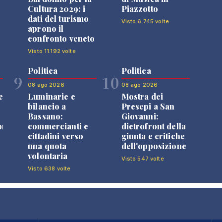
Cultura 2029: i
Piazzotto
dati del turismo
Visto 6.745 volte
aprono il
confronto veneto
Visto 11.192 volte
Politica
Politica
9
10
08 ago 2026
08 ago 2026
e
Luminarie e
Mostra dei
bilancio a
Presepi a San
Bassano:
Giovanni:
one
commercianti e
dietrofront della
cittadini verso
giunta e critiche
una quota
dell'opposizione
volontaria
Visto 547 volte
Visto 638 volte