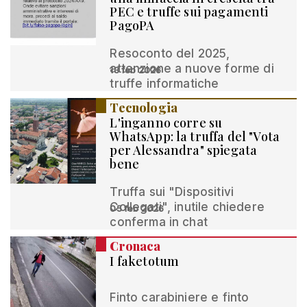
PEC e truffe sui pagamenti
PagoPA
Resoconto del 2025,
attenzione a nuove forme di
13 feb 2026
truffe informatiche
Tecnologia
L'inganno corre su
WhatsApp: la truffa del "Vota
per Alessandra" spiegata
bene
Truffa sui "Dispositivi
Collegati", inutile chiedere
05 feb 2026
conferma in chat
Cronaca
I faketotum
Finto carabiniere e finto