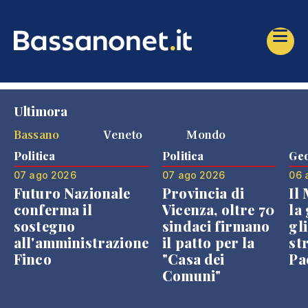
Ultimora
Bassano
Veneto
Mondo
Politica
Politica
Geo
07 ago 2026
07 ago 2026
06 
Futuro Nazionale
Provincia di
Il
conferma il
Vicenza, oltre 70
la 
sostegno
sindaci firmano
gli
all'amministrazione
il patto per la
st
Finco
"Casa dei
Pae
Comuni"