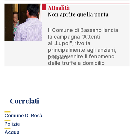
Attualità
Non aprite quella porta
Il Comune di Bassano lancia
la campagna “Attenti
al...Lupo!”, rivolta
principalmente agli anziani,
per prevenire il fenomeno
01 lug 2011
delle truffe a domicilio
Correlati
Comune Di Rosà
Polizia
Acqua