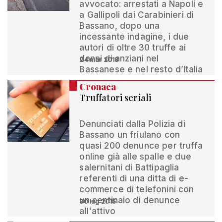
avvocato: arrestati a Napoli e
a Gallipoli dai Carabinieri di
Bassano, dopo una
incessante indagine, i due
autori di oltre 30 truffe ai
danni di anziani nel
24 mar 2018
Bassanese e nel resto d’Italia
Cronaca
Truffatori seriali
Denunciati dalla Polizia di
Bassano un friulano con
quasi 200 denunce per truffa
online già alle spalle e due
salernitani di Battipaglia
referenti di una ditta di e-
commerce di telefonini con
un centinaio di denunce
30 lug 2015
all'attivo