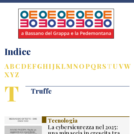
Indice
A
B
C
D
E
F
G
H
I
J
K
L
M
N
O
P
Q
R
S
T
U
V
W
X
Y
Z
T
Truffe
Tecnologia
La cybersicurezza nel 2025:
una minaccia in crescita tra