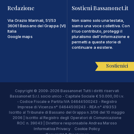
Redazione
Sostieni Bassanonet.it
Via Orazio Marinali, 51/53
Non siamo solo una testata,
36061 Bassano del Grappa (VI)
siamo una voce collettiva. Con
Italia
il tuo contributo, proteggi il
Google maps
pluralismo dell'informazione e
permetti a queste storie di
continuare a esistere.
Sostienici
Copyright © 2009-2026 Bassanonet Tutti i diritti riservati
Bassanonet S.r.l. socio unico - Capitale Sociale € 50.000,00 i.v.
- Codice Fiscale e Partita IVA 04644500243 - Registro
Imprese di Vicenza n° 04644500243 - REA n° 419353
Iscritto al Tribunale di Bassano del Grappa n.3/06 del 10 maggio
2006 | Iscritto al Registro degli Operatori di Comunicazione
ROC n. 39043 | Direttore responsabile Andrea Maroso
Informativa Privacy
Cookie Policy