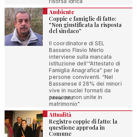
risorsa idrica
Ambiente
Coppie e famiglie di fatto:
“Non giustificata la risposta
del sindaco”
Il coordinatore di SEL
Bassano Flavio Merlo
interviene sulla mancata
istituzione dell'“Attestato di
Famiglia Anagrafica” per le
persone conviventi. “Nel
Bassanese il 28% dei minori
vive in nuclei formati da
persone non unite in
08 mar 2012
matrimonio”
Attualità
Registro coppie di fatto: la
questione approda in
Comune