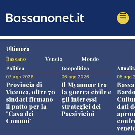
Ultimora
Bassano
Veneto
Mondo
Politica
Geopolitica
Attualit
07 ago 2026
06 ago 2026
05 ago 
Provincia di
Il Myanmar tra
Bassa
Vicenza, oltre 70
la guerra civile e
Bardo
sindaci firmano
gli interessi
Cultur
il patto per la
strategici dei
dati d
"Casa dei
Paesi vicini
apron
Comuni"
confr
venet