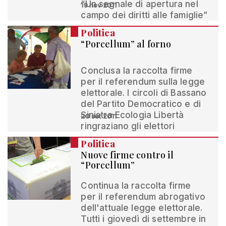
“Un segnale di apertura nel
19 nov 2011
campo dei diritti alle famiglie”
Politica
“Porcellum” al forno
Conclusa la raccolta firme
per il referendum sulla legge
elettorale. I circoli di Bassano
del Partito Democratico e di
Sinistra Ecologia Libertà
20 set 2011
ringraziano gli elettori
Politica
Nuove firme contro il
“Porcellum”
Continua la raccolta firme
per il referendum abrogativo
dell'attuale legge elettorale.
Tutti i giovedì di settembre in