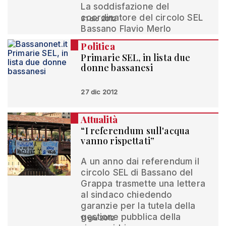
La soddisfazione del
coordinatore del circolo SEL
31 dic 2012
Bassano Flavio Merlo
Politica
Primarie SEL, in lista due
donne bassanesi
27 dic 2012
Attualità
“I referendum sull'acqua
vanno rispettati”
A un anno dai referendum il
circolo SEL di Bassano del
Grappa trasmette una lettera
al sindaco chiedendo
garanzie per la tutela della
gestione pubblica della
11 giu 2012