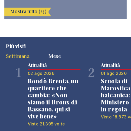
Mostra tutto (23)
Più visti
Settimana
Mese
Attualità
Attualità
1
2
02 ago 2026
01 ago 2026
Rondò Brenta, un
Scuola di
quartiere che
Marostica 
cambia: «Non
balcanica: 
siamo il Bronx di
Ministero 
Bassano, qui si
in regola
vive bene»
Visto 18.873 v
Visto 21.395 volte