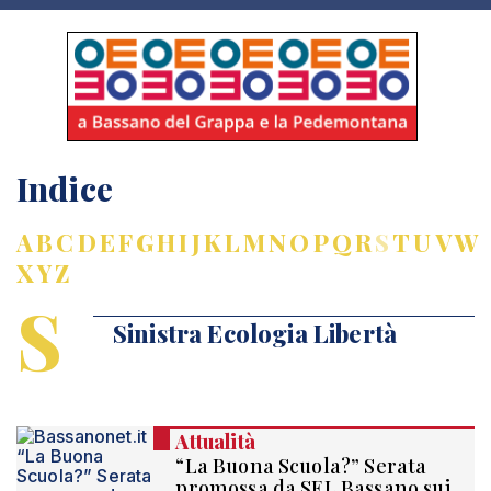
Indice
A
B
C
D
E
F
G
H
I
J
K
L
M
N
O
P
Q
R
S
T
U
V
W
X
Y
Z
S
Sinistra Ecologia Libertà
Attualità
“La Buona Scuola?” Serata
promossa da SEL Bassano sui