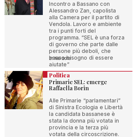
Incontro a Bassano con
Alessandro Zan, capolista
alla Camera per il partito di
Vendola. Lavoro e ambiente
tra i punti forti del
programma. “SEL è una forza
di governo che parte dalle
persone più deboli, che
hanno bisogno di essere
21 feb 2013
aiutate”
Politica
Primarie SEL: emerge
Raffaella Borin
Alle Primarie “parlamentari”
di Sinistra Ecologia e Libertà
la candidata bassanese è
stata la donna più votata in
provincia e la terza più
votata della circoscrizione.