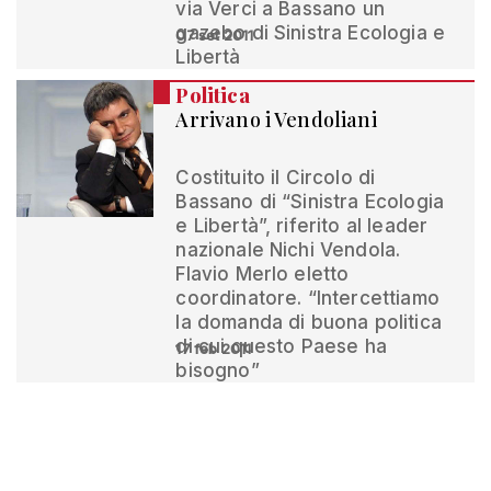
via Verci a Bassano un
gazebo di Sinistra Ecologia e
07 set 2011
Libertà
Politica
Arrivano i Vendoliani
Costituito il Circolo di
Bassano di “Sinistra Ecologia
e Libertà”, riferito al leader
nazionale Nichi Vendola.
Flavio Merlo eletto
coordinatore. “Intercettiamo
la domanda di buona politica
di cui questo Paese ha
17 feb 2011
bisogno”