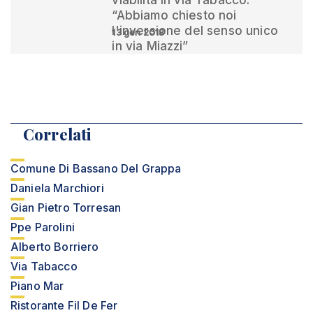
viabilità in via Tabacco.
“Abbiamo chiesto noi
l'inversione del senso unico
13 gen 2018
in via Miazzi”
Correlati
Comune Di Bassano Del Grappa
Daniela Marchiori
Gian Pietro Torresan
Ppe Parolini
Alberto Borriero
Via Tabacco
Piano Mar
Ristorante Fil De Fer