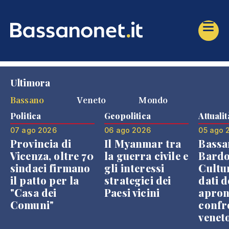
Ultimora
Bassano
Veneto
Mondo
Politica
Geopolitica
Attualit
07 ago 2026
06 ago 2026
05 ago 
Provincia di
Il Myanmar tra
Bassa
Vicenza, oltre 70
la guerra civile e
Bardo
sindaci firmano
gli interessi
Cultur
il patto per la
strategici dei
dati d
"Casa dei
Paesi vicini
apron
Comuni"
confr
venet