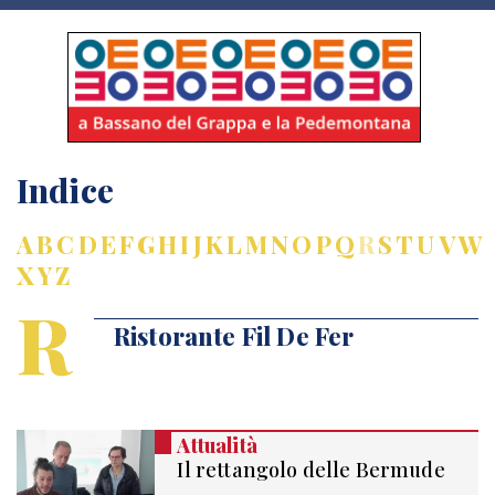
Indice
A
B
C
D
E
F
G
H
I
J
K
L
M
N
O
P
Q
R
S
T
U
V
W
X
Y
Z
R
Ristorante Fil De Fer
Attualità
Il rettangolo delle Bermude