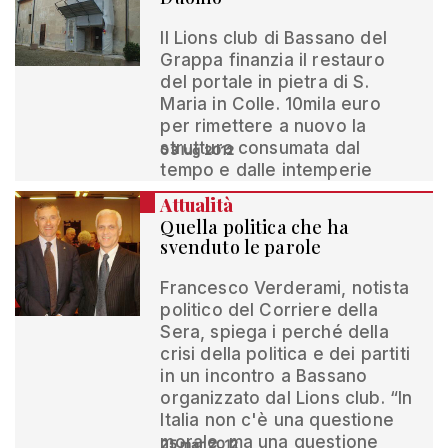
Il Lions club di Bassano del
Grappa finanzia il restauro
del portale in pietra di S.
Maria in Colle. 10mila euro
per rimettere a nuovo la
struttura consumata dal
03 lug 2012
tempo e dalle intemperie
Attualità
Quella politica che ha
svenduto le parole
Francesco Verderami, notista
politico del Corriere della
Sera, spiega i perché della
crisi della politica e dei partiti
in un incontro a Bassano
organizzato dal Lions club. “In
Italia non c'è una questione
morale, ma una questione
25 mar 2012