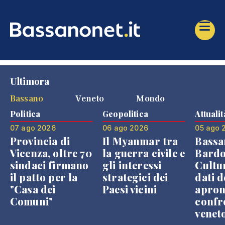
Ultimora
Bassano
Veneto
Mondo
Politica
Geopolitica
Attualit
07 ago 2026
06 ago 2026
05 ago 
Provincia di
Il Myanmar tra
Bassa
Vicenza, oltre 70
la guerra civile e
Bardo
sindaci firmano
gli interessi
Cultur
il patto per la
strategici dei
dati d
"Casa dei
Paesi vicini
apron
Comuni"
confr
venet