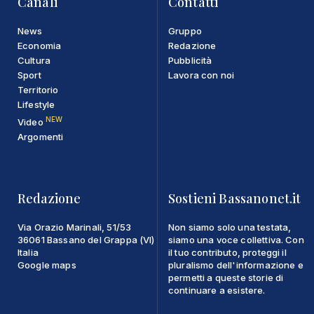
Canali
Contatti
News
Gruppo
Economia
Redazione
Cultura
Pubblicità
Sport
Lavora con noi
Territorio
Lifestyle
NEW
Video
Argomenti
Redazione
Sostieni Bassanonet.it
Via Orazio Marinali, 51/53
Non siamo solo una testata,
36061 Bassano del Grappa (VI)
siamo una voce collettiva. Con
Italia
il tuo contributo, proteggi il
Google maps
pluralismo dell'informazione e
permetti a queste storie di
continuare a esistere.