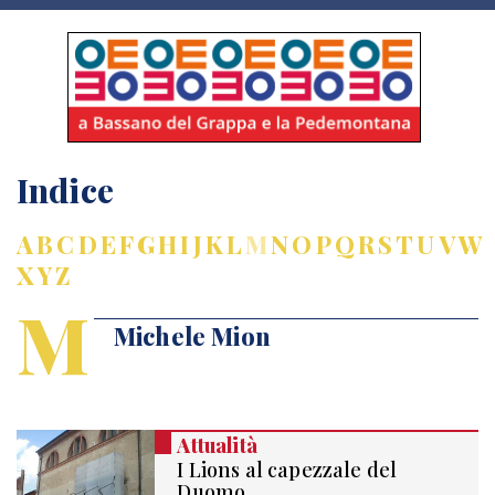
Indice
A
B
C
D
E
F
G
H
I
J
K
L
M
N
O
P
Q
R
S
T
U
V
W
X
Y
Z
M
Michele Mion
Attualità
I Lions al capezzale del
Duomo