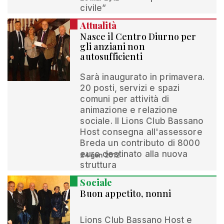
civile”
Attualità
Nasce il Centro Diurno per
gli anziani non
autosufficienti
Sarà inaugurato in primavera.
20 posti, servizi e spazi
comuni per attività di
animazione e relazione
sociale. Il Lions Club Bassano
Host consegna all'assessore
Breda un contributo di 8000
euro destinato alla nuova
24 gen 2012
struttura
Sociale
Buon appetito, nonni
Lions Club Bassano Host e