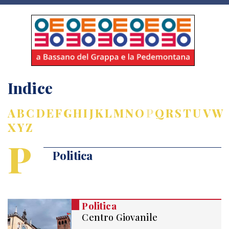
Indice
A
B
C
D
E
F
G
H
I
J
K
L
M
N
O
P
Q
R
S
T
U
V
W
X
Y
Z
P
Politica
Politica
Centro Giovanile