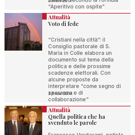
mensile secondo la formula
23 nov 2017
“Aperitivo con ospite”
Attualità
Voto di fede
“Cristiani nella città”: il
Consiglio pastorale di S.
Maria in Colle elabora un
documento sul tema della
politica e delle prossime
scadenze elettorali. Con
alcune proposte da
interpretare “come segno di
speranza e di
24 mar 2014
collaborazione”
Attualità
Quella politica che ha
svenduto le parole