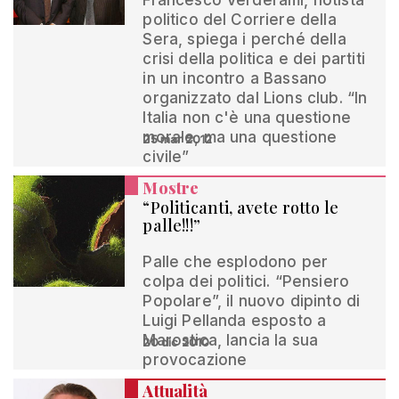
Francesco Verderami, notista
politico del Corriere della
Sera, spiega i perché della
crisi della politica e dei partiti
in un incontro a Bassano
organizzato dal Lions club. “In
Italia non c'è una questione
morale, ma una questione
25 mar 2012
civile”
Mostre
“Politicanti, avete rotto le
palle!!!”
Palle che esplodono per
colpa dei politici. “Pensiero
Popolare”, il nuovo dipinto di
Luigi Pellanda esposto a
Marostica, lancia la sua
20 dic 2010
provocazione
Attualità