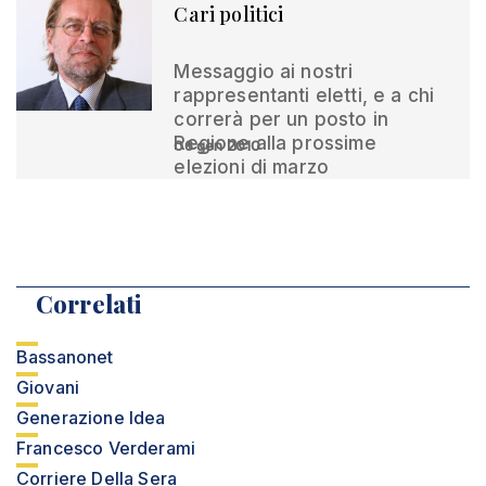
Cari politici
Messaggio ai nostri
rappresentanti eletti, e a chi
correrà per un posto in
Regione alla prossime
06 gen 2010
elezioni di marzo
Correlati
Bassanonet
Giovani
Generazione Idea
Francesco Verderami
Corriere Della Sera