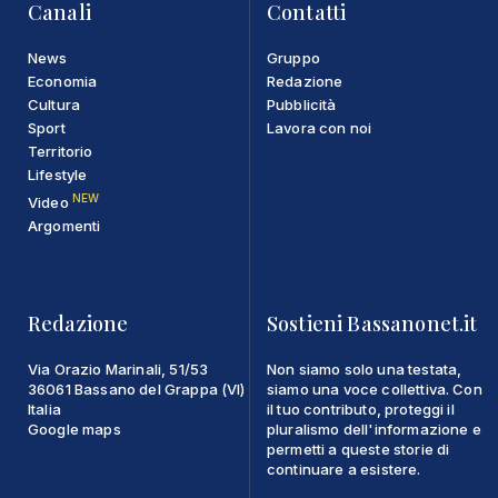
Canali
Contatti
News
Gruppo
Economia
Redazione
Cultura
Pubblicità
Sport
Lavora con noi
Territorio
Lifestyle
NEW
Video
Argomenti
Redazione
Sostieni Bassanonet.it
Via Orazio Marinali, 51/53
Non siamo solo una testata,
36061 Bassano del Grappa (VI)
siamo una voce collettiva. Con
Italia
il tuo contributo, proteggi il
Google maps
pluralismo dell'informazione e
permetti a queste storie di
continuare a esistere.