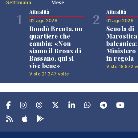
Settimana
Mese
Attualità
Attualità
1
2
02 ago 2026
01 ago 2026
Rondò Brenta, un
Scuola di
quartiere che
Marostica 
cambia: «Non
balcanica: 
siamo il Bronx di
Ministero 
Bassano, qui si
in regola
vive bene»
Visto 18.872 v
Visto 21.347 volte