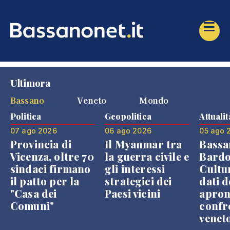
Ultimora
Bassano
Veneto
Mondo
Politica
Geopolitica
Attualit
07 ago 2026
06 ago 2026
05 ago 
Provincia di
Il Myanmar tra
Bassa
Vicenza, oltre 70
la guerra civile e
Bardo
sindaci firmano
gli interessi
Cultur
il patto per la
strategici dei
dati d
"Casa dei
Paesi vicini
apron
Comuni"
confr
venet