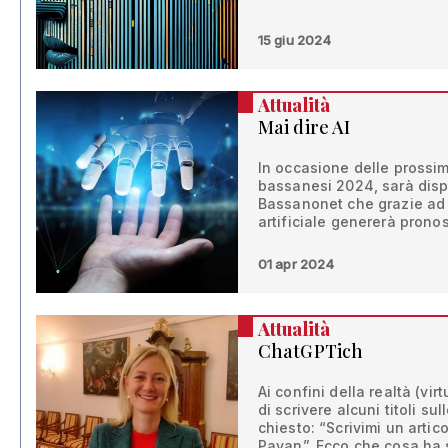
15 giu 2024
Attualità
Mai dire AI
In occasione delle prossim
bassanesi 2024, sarà disp
Bassanonet che grazie ad 
artificiale genererà pronost
01 apr 2024
Attualità
ChatGPTich
Ai confini della realtà (vi
di scrivere alcuni titoli su
chiesto: “Scrivimi un arti
Pavan”. Ecco che cosa ha sc