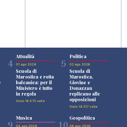
Attualità
Politica
4
5
01 ago 2026
02 ago 2026
Scuola di
Scuola di
n
Marostica e rotta
Marostica,
e
balcanica: per il
Giovine e
Ministero è tutto
Donazzan
in regola
replicano alle
opposizioni
Visto 18.475 volte
Visto 16.317 volte
Musica
Geopolitica
9
10
04 ago 2026
06 ago 2026