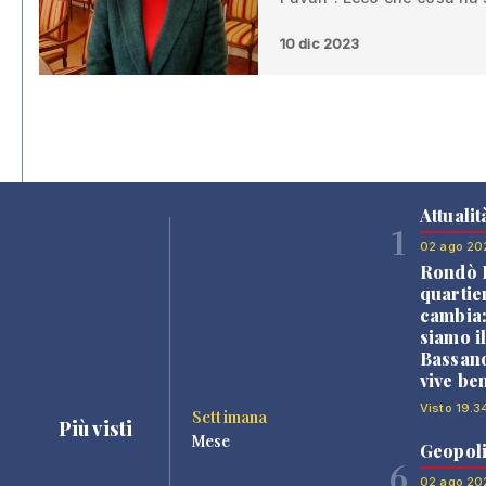
10 dic 2023
Attualit
1
02 ago 20
Rondò B
quartie
cambia
siamo i
Bassano
vive be
Visto 19.3
Settimana
Più visti
Mese
Geopoli
6
02 ago 20