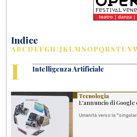
Indice
A
B
C
D
E
F
G
H
I
J
K
L
M
N
O
P
Q
R
S
T
U
V
I
Intelligenza Artificiale
Tecnologia
L'annuncio di Google
Umanità verso la "singolar