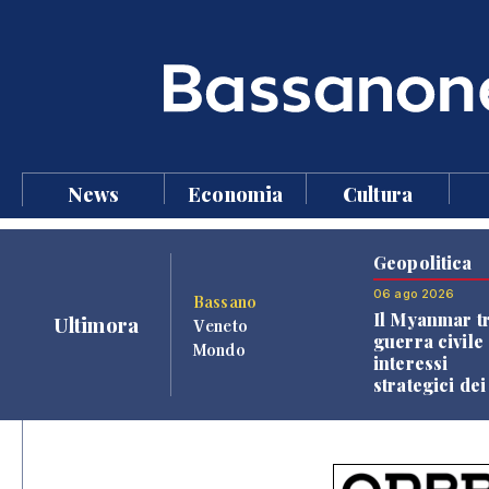
News
Economia
Cultura
Geopolitica
06 ago 2026
Bassano
Il Myanmar tr
Ultimora
Veneto
guerra civile 
Mondo
interessi
strategici dei
Paesi vicini