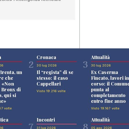
à
Cronaca
Attualità
2
3
26
30 lug 2026
30 lug 2026
renta, un
Il “regista” di se
Ex Caserma
re che
stesso: il caso
Fincato, lavori i
: «Non
Cappellari
corso: il Comun
l Bronx di
punta al
Visto 19.216 volte
, qui si
completamento
ne»
entro fine anno
47 volte
Visto 19.167 volte
tica
Incontri
Attualità
7
8
26
31 lug 2026
05 ago 2026