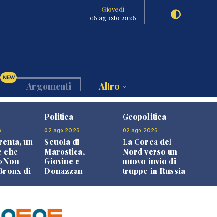
Giovedì
06 agosto 2026
NEW
Argomenti
Altro
Politica
Geopolitica
6
02 ago 2026
02 ago 2026
enta, un
Scuola di
La Corea del
e che
Marostica,
Nord verso un
 «Non
Giovine e
nuovo invio di
 Bronx di
Donazzan
truppe in Russia
 qui si
replicano alle
e»
opposizioni