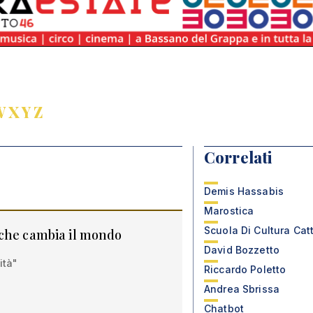
W
X
Y
Z
Correlati
Demis Hassabis
Marostica
Scuola Di Cultura Cat
 che cambia il mondo
David Bozzetto
ità"
Riccardo Poletto
Andrea Sbrissa
Chatbot