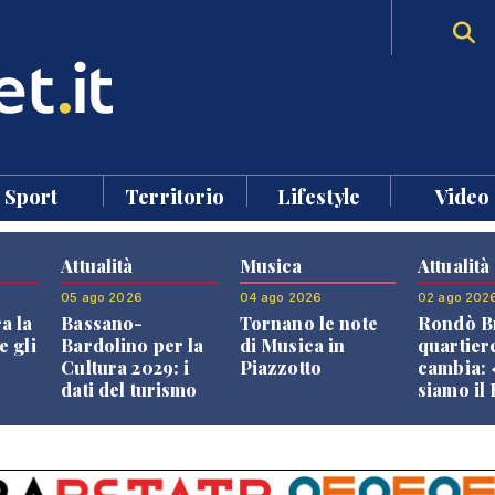
Sport
Territorio
Lifestyle
Video
Attualità
Musica
Attualità
05 ago 2026
04 ago 2026
02 ago 202
a la
Bassano-
Tornano le note
Rondò Br
e gli
Bardolino per la
di Musica in
quartier
Cultura 2029: i
Piazzotto
cambia:
dati del turismo
siamo il
aprono il
Bassano,
confronto veneto
vive ben