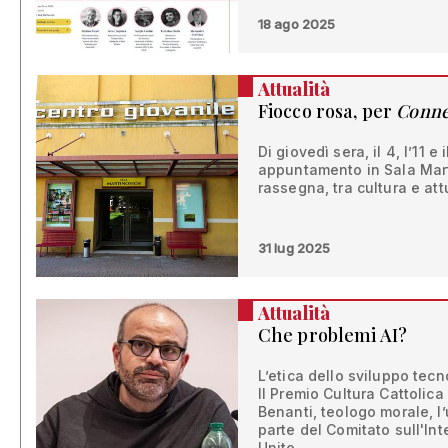
18 ago 2025
Attualità
Fiocco rosa, per
Conne
Di giovedì sera, il 4, l’11 
appuntamento in Sala Mar
rassegna, tra cultura e att
31 lug 2025
Attualità
Che problemi AI?
L’etica dello sviluppo tecno
Il Premio Cultura Cattoli
Benanti, teologo morale, l’
parte del Comitato sull'Int
Unite