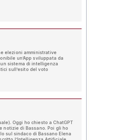
e elezioni amministrative
onibile un’App sviluppata da
un sistema di intelligenza
ici sull’esito del voto
rtuale). Oggi ho chiesto a ChatGPT
lle notizie di Bassano. Poi gli ho
colo sul sindaco di Bassano Elena
ritto l’Intelligenza Artificiale