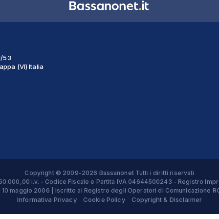
1/53
ppa (VI) Italia
Copyright © 2009-2026 Bassanonet Tutti i diritti riservati
 € 50.000,00 i.v. - Codice Fiscale e Partita IVA 04644500243 - Registro 
el 10 maggio 2006 | Iscritto al Registro degli Operatori di Comunicazion
Informativa Privacy
Cookie Policy
Copyright & Disclaimer