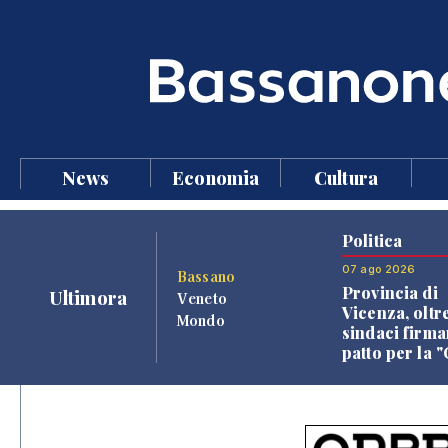
News
Economia
Cultura
Politica
07 ago 2026
Bassano
Provincia di
Ultimora
Veneto
Vicenza, oltr
Mondo
sindaci firma
patto per la 
dei Comuni"