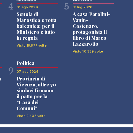
4
5
01 ago 2026
31 lug 2026
Scuola di
A casa Parolini-
Marostica e rotta
Vanin-
balcanica: per il
Costenaro,
Ministero è tutto
protagonista il
in regola
libro di Marco
Lazzarotto
Visto 18.877 volte
Visto 10.389 volte
Politica
9
07 ago 2026
a
Provincia di
Vicenza, oltre 70
sindaci firmano
il patto per la
"Casa dei
Comuni"
Visto 2.403 volte