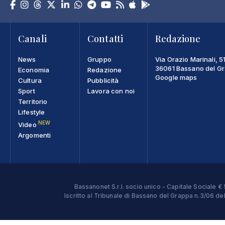
Canali
Contatti
Redazione
News
Gruppo
Via Orazio Marinali, 5
36061 Bassano del Gra
Economia
Redazione
Google maps
Cultura
Pubblicità
Sport
Lavora con noi
Territorio
Lifestyle
NEW
Video
Argomenti
Bassanonet S.r.l. socio unico - Capitale Sociale
Iscritto al Tribunale di Bassano del Grappa n.3/06 d