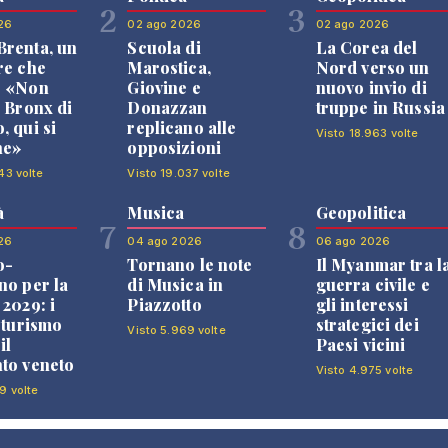
2
3
26
02 ago 2026
02 ago 2026
renta, un
Scuola di
La Corea del
re che
Marostica,
Nord verso un
: «Non
Giovine e
nuovo invio di
l Bronx di
Donazzan
truppe in Russia
, qui si
replicano alle
Visto 18.963 volte
ne»
opposizioni
43 volte
Visto 19.037 volte
à
Musica
Geopolitica
7
8
26
04 ago 2026
06 ago 2026
o-
Tornano le note
Il Myanmar tra l
no per la
di Musica in
guerra civile e
 2029: i
Piazzotto
gli interessi
l turismo
strategici dei
Visto 5.969 volte
il
Paesi vicini
to veneto
Visto 4.975 volte
9 volte