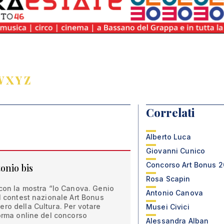
W
X
Y
Z
Correlati
Alberto Luca
Giovanni Cunico
Concorso Art Bonus 
onio bis
Rosa Scapin
 con la mostra “Io Canova. Genio
Antonio Canova
il contest nazionale Art Bonus
ro della Cultura. Per votare
Musei Civici
forma online del concorso
Alessandra Alban