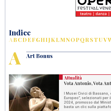
Indice
A
B
C
D
E
F
G
H
I
J
K
L
M
N
O
P
Q
R
S
T
U
V
A
Art Bonus
Attualità
Vota Antonio, Vota Ant
I Musei Civici di Bassano,
Europeo”, selezionati per 
2024, promosso dal Ministe
basta un clic sulla piatta