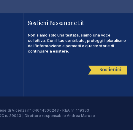
Sostieni Bassanonet.it
Non siamo solo una testata, siamo una voce
collettiva. Con il tuo contributo, proteggi il pluralismo
dell'informazione e permetti a queste storie di
continuare a esistere.
Sostienici
Imprese di Vicenza n° 04644500243 - REA n° 419353
e ROC n. 39043 | Direttore responsabile Andrea Maroso