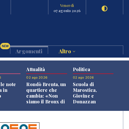
Venerdì
07 agosto 2026
NEW
Argomenti
Altro
Attualità
Politica
6
02 ago 2026
02 ago 2026
le note
Rondò Brenta, un
Scuola di
a in
quartiere che
Marostica,
o
cambia: «Non
Giovine e
siamo il Bronx di
Donazzan
Bassano, qui si
replicano alle
vive bene»
opposizioni