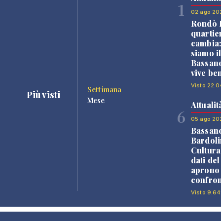
1
02 ago 20
Rondò B
quartie
cambia
siamo i
Bassano
vive be
Visto 22.0
Settimana
Più visti
Mese
Attualit
6
05 ago 20
Bassan
Bardoli
Cultura
dati de
aprono 
confron
Visto 9.64