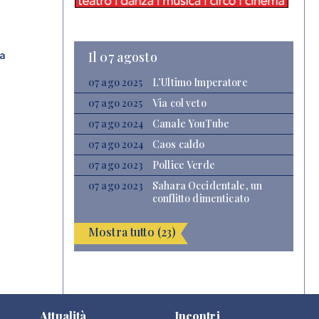
Il 07 agosto
ra
07 ago 2025
L’Ultimo Imperatore
07 ago 2025
Via col veto
07 ago 2024
Canale YouTube
07 ago 2024
Caos caldo
07 ago 2023
Pollice Verde
07 ago 2023
Sahara Occidentale, un
conflitto dimenticato
Mostra tutto (23)
Attualità
Incontri