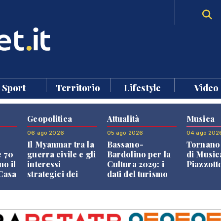
Sport
Territorio
Lifestyle
Video
Geopolitica
Attualità
Musica
06 ago 2026
05 ago 2026
04 ago 202
Il Myanmar tra la
Bassano-
Tornano 
e 70
guerra civile e gli
Bardolino per la
di Music
no il
interessi
Cultura 2029: i
Piazzott
"Casa
strategici dei
dati del turismo
Paesi vicini
aprono il
confronto veneto