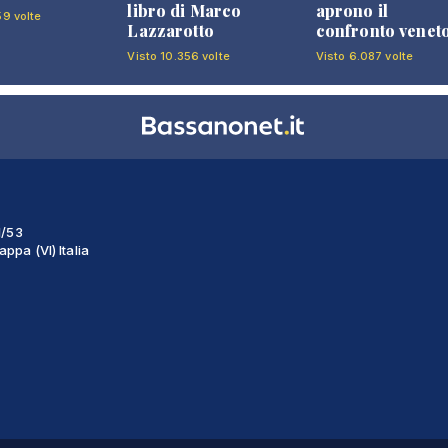
libro di Marco
aprono il
59 volte
Lazzarotto
confronto venet
Visto 10.356 volte
Visto 6.087 volte
1/53
ppa (VI) Italia