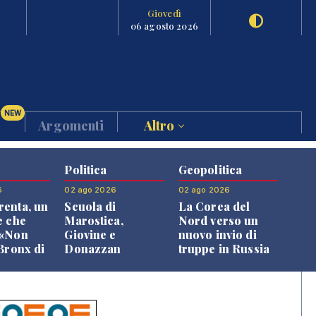
Giovedì
06 agosto 2026
NEW
Argomenti
Altro
Politica
Geopolitica
6
02 ago 2026
02 ago 2026
enta, un
Scuola di
La Corea del
e che
Marostica,
Nord verso un
 «Non
Giovine e
nuovo invio di
 Bronx di
Donazzan
truppe in Russia
 qui si
replicano alle
e»
opposizioni