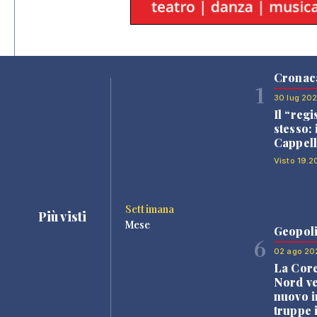
Cronac
1
30 lug 20
Il “regi
stesso: 
Cappell
Visto 19.2
Settimana
Più visti
Mese
Geopoli
6
02 ago 20
La Core
Nord v
nuovo i
truppe 