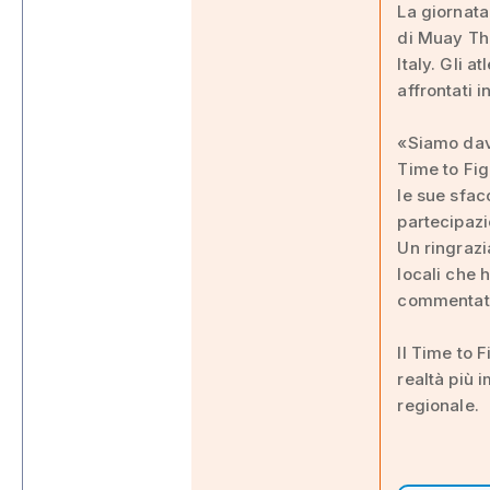
La giornat
di Muay Tha
Italy. Gli a
affrontati 
«Siamo dav
Time to Fig
le sue sfac
partecipazi
Un ringrazia
locali che 
commentato
Il Time to 
realtà più 
regionale.