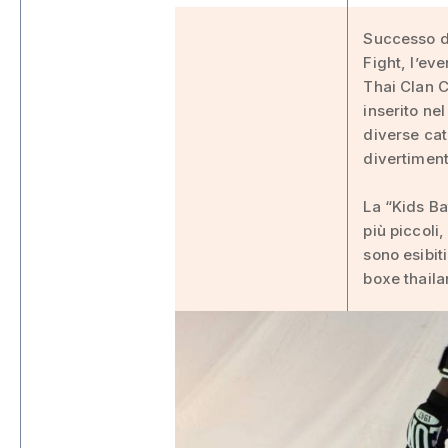
Successo di
Fight, l’ev
Thai Clan C
inserito ne
diverse cat
divertiment
La “Kids Ba
più piccoli,
sono esibit
boxe thail