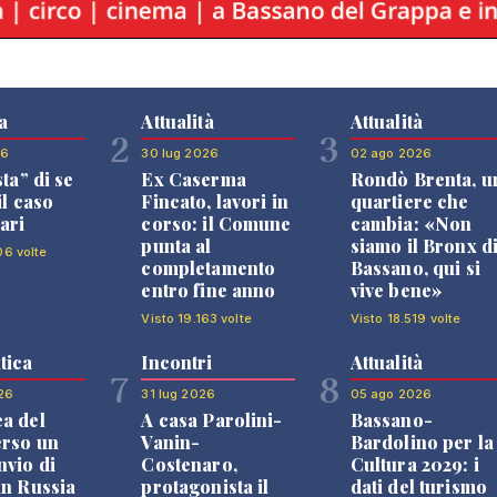
a
Attualità
Attualità
2
3
26
30 lug 2026
02 ago 2026
sta” di se
Ex Caserma
Rondò Brenta, u
il caso
Fincato, lavori in
quartiere che
ari
corso: il Comune
cambia: «Non
punta al
siamo il Bronx d
06 volte
completamento
Bassano, qui si
entro fine anno
vive bene»
Visto 19.163 volte
Visto 18.519 volte
tica
Incontri
Attualità
7
8
26
31 lug 2026
05 ago 2026
a del
A casa Parolini-
Bassano-
erso un
Vanin-
Bardolino per la
nvio di
Costenaro,
Cultura 2029: i
in Russia
protagonista il
dati del turismo