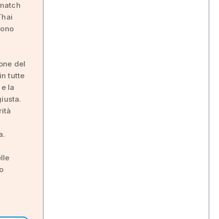
 match
Thai
 sono
one del
n tutte
 e la
iusta.
rità
a.
lle
lo