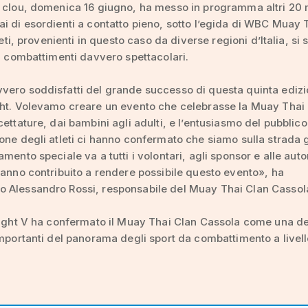
a clou, domenica 16 giugno, ha messo in programma altri 20
i di esordienti a contatto pieno, sotto l’egida di WBC Muay 
tleti, provenienti in questo caso da diverse regioni d’Italia, si
in combattimenti davvero spettacolari.
vero soddisfatti del grande successo di questa quinta edizi
ht. Volevamo creare un evento che celebrasse la Muay Thai i
cettature, dai bambini agli adulti, e l’entusiasmo del pubblico
one degli atleti ci hanno confermato che siamo sulla strada g
mento speciale va a tutti i volontari, agli sponsor e alle auto
hanno contribuito a rendere possibile questo evento», ha
 Alessandro Rossi, responsabile del Muay Thai Clan Cassol
Fight V ha confermato il Muay Thai Clan Cassola come una de
importanti del panorama degli sport da combattimento a livel