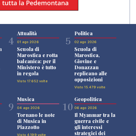
Attualità
Politica
4
5
01 ago 2026
02 ago 2026
n
Scuola di
Scuola di
Marostica e rotta
Marostica,
balcanica: per il
Giovine e
i
Ministero è tutto
Donazzan
in regola
replicano alle
opposizioni
Visto 17.652 volte
Visto 15.479 volte
Musica
Geopolitica
9
10
04 ago 2026
06 ago 2026
Tornano le note
Il Myanmar tra la
di Musica in
guerra civile e
Piazzotto
gli interessi
strategici dei
Visto 4.199 volte