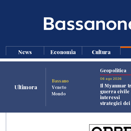
News
Economia
Cultura
Geopolitica
06 ago 2026
Bassano
Il Myanmar tr
Ultimora
Veneto
guerra civile 
Mondo
interessi
strategici dei
Paesi vicini