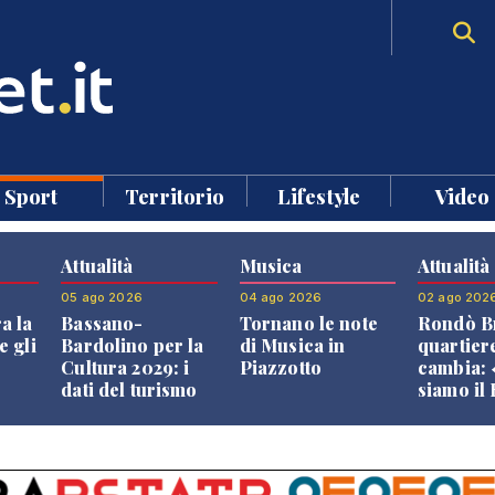
Sport
Territorio
Lifestyle
Video
Attualità
Musica
Attualità
05 ago 2026
04 ago 2026
02 ago 202
a la
Bassano-
Tornano le note
Rondò Br
e gli
Bardolino per la
di Musica in
quartier
Cultura 2029: i
Piazzotto
cambia:
dati del turismo
siamo il
aprono il
Bassano,
confronto veneto
vive ben