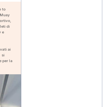
e to
e Muay
ortivo,
eti di
y e
vati ai
 si
e per la