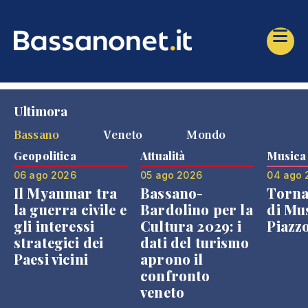
Ultimora
Bassano
Veneto
Mondo
Geopolitica
Attualità
Musica
06 ago 2026
05 ago 2026
04 ago 
Il Myanmar tra
Bassano-
Torna
la guerra civile e
Bardolino per la
di Mus
gli interessi
Cultura 2029: i
Piazz
strategici dei
dati del turismo
Paesi vicini
aprono il
confronto
veneto