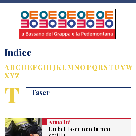
Indice
A
B
C
D
E
F
G
H
I
J
K
L
M
N
O
P
Q
R
S
T
U
V
W
X
Y
Z
T
Taser
Attualità
Un bel taser non fu mai
scritto