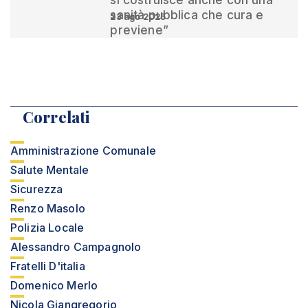
si costruisce anche con una
sanità pubblica che cura e
23 ago 2025
previene”
Correlati
Amministrazione Comunale
Salute Mentale
Sicurezza
Renzo Masolo
Polizia Locale
Alessandro Campagnolo
Fratelli D'italia
Domenico Merlo
Nicola Giangregorio