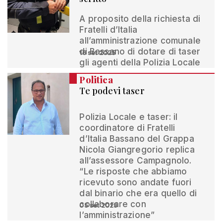
A proposito della richiesta di
Fratelli d’Italia
all’amministrazione comunale
di Bassano di dotare di taser
16 set 2025
gli agenti della Polizia Locale
Politica
Te podevi taser
Polizia Locale e taser: il
coordinatore di Fratelli
d’Italia Bassano del Grappa
Nicola Giangregorio replica
all’assessore Campagnolo.
“Le risposte che abbiamo
ricevuto sono andate fuori
dal binario che era quello di
collaborare con
05 set 2025
l’amministrazione”