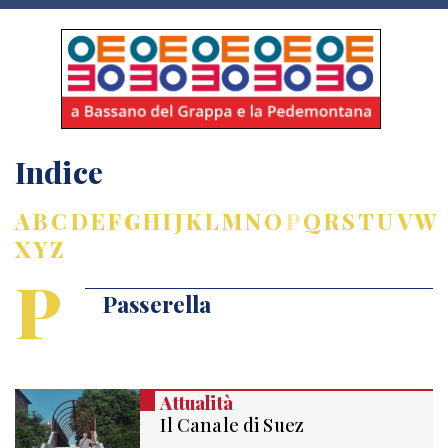
Indice
A
B
C
D
E
F
G
H
I
J
K
L
M
N
O
P
Q
R
S
T
U
V
W
X
Y
Z
P
Passerella
Attualità
Il Canale di Suez