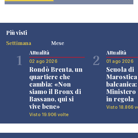
Più visti
Settimana
Mese
Attualità
Attualità
1
2
02 ago 2026
01 ago 2026
Rondò Brenta, un
Scuola di
quartiere che
Marostica 
cambia: «Non
balcanica: 
siamo il Bronx di
Ministero 
Bassano, qui si
in regola
vive bene»
Visto 18.866 v
Visto 19.906 volte