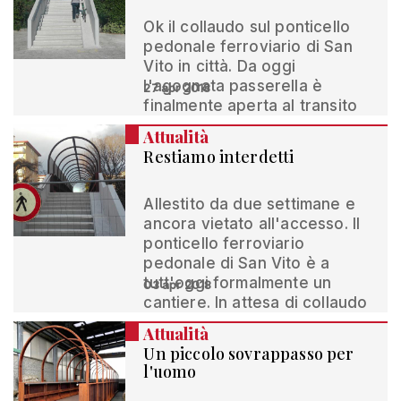
Ok il collaudo sul ponticello
pedonale ferroviario di San
Vito in città. Da oggi
l'agognata passerella è
27 apr 2018
finalmente aperta al transito
Attualità
Restiamo interdetti
Allestito da due settimane e
ancora vietato all'accesso. Il
ponticello ferroviario
pedonale di San Vito è a
tutt'oggi formalmente un
03 apr 2018
cantiere. In attesa di collaudo
Attualità
Un piccolo sovrappasso per
l'uomo