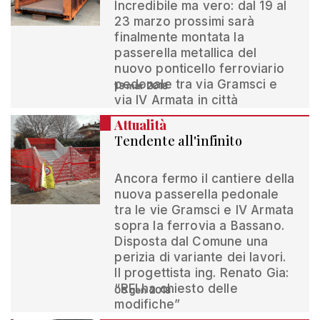
Incredibile ma vero: dal 19 al
23 marzo prossimi sarà
finalmente montata la
passerella metallica del
nuovo ponticello ferroviario
pedonale tra via Gramsci e
13 mar 2018
via IV Armata in città
Attualità
Tendente all'infinito
Ancora fermo il cantiere della
nuova passerella pedonale
tra le vie Gramsci e IV Armata
sopra la ferrovia a Bassano.
Disposta dal Comune una
perizia di variante dei lavori.
Il progettista ing. Renato Gia:
“RFI ha chiesto delle
05 gen 2018
modifiche”