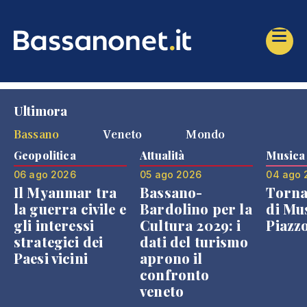
Ultimora
Bassano
Veneto
Mondo
Geopolitica
Attualità
Musica
06 ago 2026
05 ago 2026
04 ago 
Il Myanmar tra
Bassano-
Torna
la guerra civile e
Bardolino per la
di Mus
gli interessi
Cultura 2029: i
Piazz
strategici dei
dati del turismo
Paesi vicini
aprono il
confronto
veneto