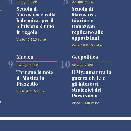
4
5
01 ago 2026
02 ago 2026
n
Scuola di
Scuola di
Marostica e rotta
Marostica,
balcanica: per il
Giovine e
i
Ministero è tutto
Donazzan
in regola
replicano alle
opposizioni
Visto 18.223 volte
Visto 16.060 volte
Musica
Geopolitica
9
10
04 ago 2026
06 ago 2026
Tornano le note
Il Myanmar tra la
di Musica in
guerra civile e
Piazzotto
gli interessi
strategici dei
Visto 4.485 volte
Paesi vicini
o
Visto 1.938 volte