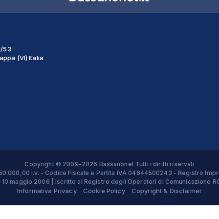
1/53
ppa (VI) Italia
Copyright © 2009-2026 Bassanonet Tutti i diritti riservati
 € 50.000,00 i.v. - Codice Fiscale e Partita IVA 04644500243 - Registro 
el 10 maggio 2006 | Iscritto al Registro degli Operatori di Comunicazion
Informativa Privacy
Cookie Policy
Copyright & Disclaimer