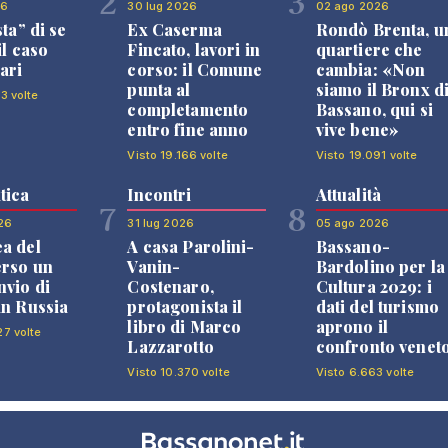
2
3
26
30 lug 2026
02 ago 2026
sta” di se
Ex Caserma
Rondò Brenta, u
il caso
Fincato, lavori in
quartiere che
ari
corso: il Comune
cambia: «Non
punta al
siamo il Bronx d
3 volte
completamento
Bassano, qui si
entro fine anno
vive bene»
Visto 19.166 volte
Visto 19.091 volte
tica
Incontri
Attualità
7
8
26
31 lug 2026
05 ago 2026
a del
A casa Parolini-
Bassano-
erso un
Vanin-
Bardolino per la
nvio di
Costenaro,
Cultura 2029: i
in Russia
protagonista il
dati del turismo
libro di Marco
aprono il
27 volte
Lazzarotto
confronto venet
Visto 10.370 volte
Visto 6.663 volte