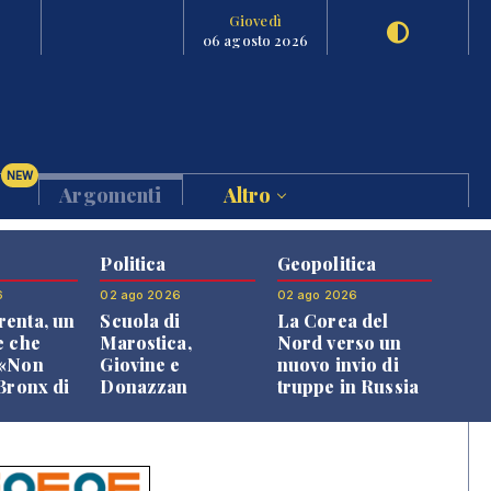
Giovedì
06 agosto 2026
NEW
Argomenti
Altro
Politica
Geopolitica
6
02 ago 2026
02 ago 2026
enta, un
Scuola di
La Corea del
e che
Marostica,
Nord verso un
 «Non
Giovine e
nuovo invio di
 Bronx di
Donazzan
truppe in Russia
 qui si
replicano alle
e»
opposizioni