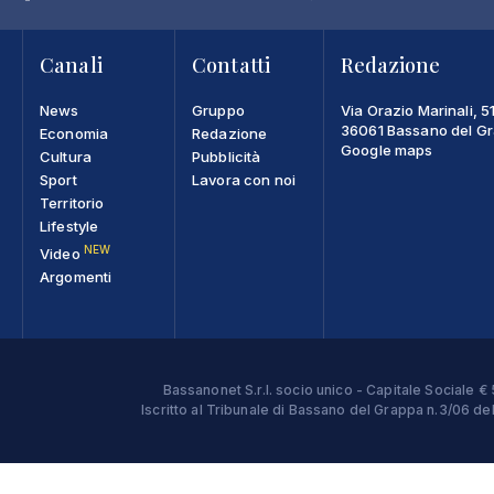
Canali
Contatti
Redazione
News
Gruppo
Via Orazio Marinali, 5
36061 Bassano del Gra
Economia
Redazione
Google maps
Cultura
Pubblicità
Sport
Lavora con noi
Territorio
Lifestyle
NEW
Video
Argomenti
Bassanonet S.r.l. socio unico - Capitale Sociale
Iscritto al Tribunale di Bassano del Grappa n.3/06 d