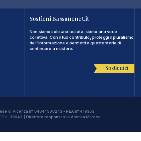
Sostieni Bassanonet.it
Non siamo solo una testata, siamo una voce
collettiva. Con il tuo contributo, proteggi il pluralismo
dell'informazione e permetti a queste storie di
continuare a esistere.
Sostienici
Imprese di Vicenza n° 04644500243 - REA n° 419353
e ROC n. 39043 | Direttore responsabile Andrea Maroso