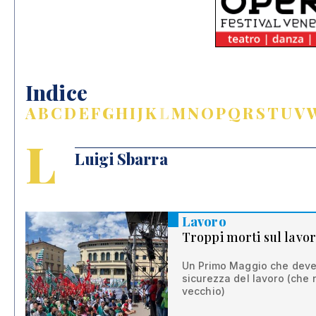
Indice
A
B
C
D
E
F
G
H
I
J
K
L
M
N
O
P
Q
R
S
T
U
V
L
Luigi Sbarra
Lavoro
Troppi morti sul lavo
Un Primo Maggio che deve 
sicurezza del lavoro (che 
vecchio)