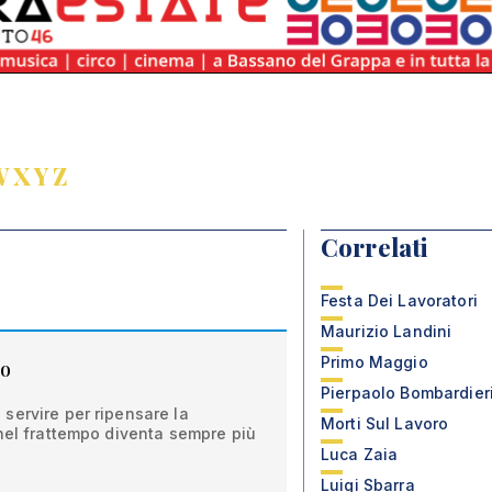
W
X
Y
Z
Correlati
Festa Dei Lavoratori
Maurizio Landini
Primo Maggio
ro
Pierpaolo Bombardier
servire per ripensare la
Morti Sul Lavoro
nel frattempo diventa sempre più
Luca Zaia
Luigi Sbarra