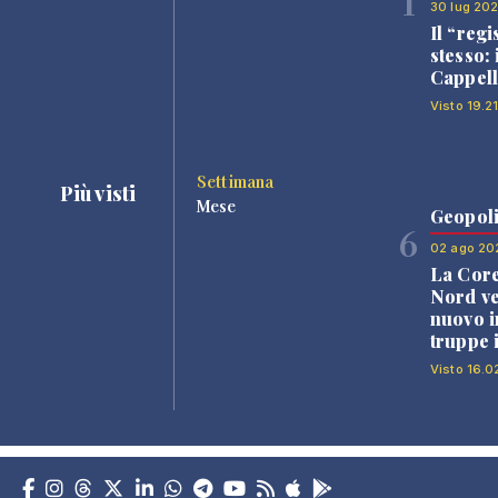
1
30 lug 20
Il “regi
stesso: 
Cappell
Visto 19.21
Settimana
Più visti
Mese
Geopoli
6
02 ago 20
La Core
Nord v
nuovo i
truppe 
Visto 16.0