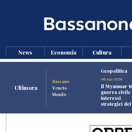
News
Economia
Cultura
Geopolitica
06 ago 2026
Bassano
Il Myanmar tr
Ultimora
Veneto
guerra civile 
Mondo
interessi
strategici dei
Paesi vicini