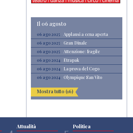
Il 06 agosto
06 ago 2025
Applausi a cena aperta
06 ago 2025
Gran Dinale
06 ago 2025
Attenzione: fragile
06 ago 2024
Etrapak
06 ago 2024
La prova del Cogo
06 ago 2024
Olympique San Vito
Mostra tutto (16)
Attualità
Politica