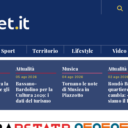
Sport
Territorio
Lifestyle
Video
Attualità
Musica
Attualità
05 ago 2026
04 ago 2026
02 ago 202
a la
Bassano-
Tornano le note
Rondò Br
e gli
Bardolino per la
di Musica in
quartier
Cultura 2029: i
Piazzotto
cambia:
dati del turismo
siamo il
aprono il
Bassano,
confronto veneto
vive ben