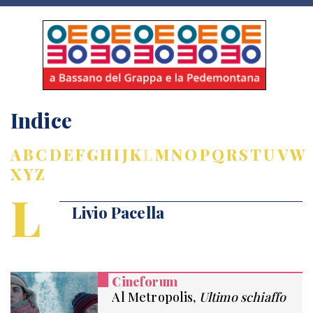
Indice
A
B
C
D
E
F
G
H
I
J
K
L
M
N
O
P
Q
R
S
T
U
V
W
X
Y
Z
L
Livio Pacella
Cineforum
Al Metropolis,
Ultimo schiaffo