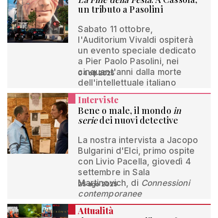
un tributo a Pasolini
Sabato 11 ottobre,
l'Auditorium Vivaldi ospiterà
un evento speciale dedicato
a Pier Paolo Pasolini, nei
cinquant'anni dalla morte
04 ott 2025
dell'intellettuale italiano
Interviste
Bene o male, il mondo
in
serie
dei nuovi detective
La nostra intervista a Jacopo
Bulgarini d'Elci, primo ospite
con Livio Pacella, giovedì 4
settembre in Sala
Martinovich, di
Connessioni
25 ago 2025
contemporanee
Attualità