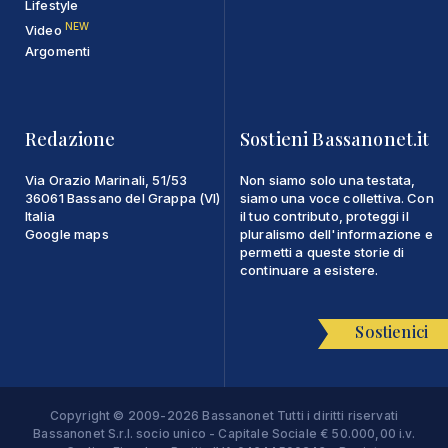
Lifestyle
NEW
Video
Argomenti
Redazione
Sostieni Bassanonet.it
Via Orazio Marinali, 51/53
Non siamo solo una testata,
36061 Bassano del Grappa (VI)
siamo una voce collettiva. Con
Italia
il tuo contributo, proteggi il
Google maps
pluralismo dell'informazione e
permetti a queste storie di
continuare a esistere.
Sostienici
Copyright © 2009-2026 Bassanonet Tutti i diritti riservati
Bassanonet S.r.l. socio unico - Capitale Sociale € 50.000,00 i.v.