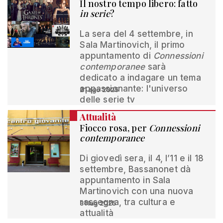
Il nostro tempo libero: fatto
in serie
?
La sera del 4 settembre, in
Sala Martinovich, il primo
appuntamento di
Connessioni
contemporanee
sarà
dedicato a indagare un tema
appassionante: l'universo
21 ago 2025
delle serie tv
Attualità
Fiocco rosa, per
Connessioni
contemporanee
Di giovedì sera, il 4, l’11 e il 18
settembre, Bassanonet dà
appuntamento in Sala
Martinovich con una nuova
rassegna, tra cultura e
31 lug 2025
attualità