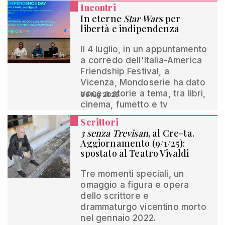
Incontri
In eterne
Star Wars
per
libertà e indipendenza
Il 4 luglio, in un appuntamento
a corredo dell'Italia-America
Friendship Festival, a
Vicenza, Mondoserie ha dato
voce a storie a tema, tra libri,
06 lug 2025
cinema, fumetto e tv
Scrittori
3 senza Trevisan
, al Cre-ta.
Aggiornamento (9/1/25):
spostato al Teatro Vivaldi
Tre momenti speciali, un
omaggio a figura e opera
dello scrittore e
drammaturgo vicentino morto
nel gennaio 2022.