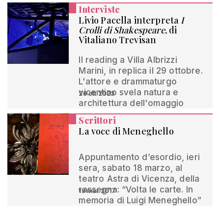
Interviste
Livio Pacella interpreta
I
Crolli di Shakespeare
, di
Vitaliano Trevisan
Il reading a Villa Albrizzi
Marini, in replica il 29 ottobre.
L'attore e drammaturgo
vicentino svela natura e
26 ott 2023
architettura dell'omaggio
Scrittori
La voce di Meneghello
Appuntamento d’esordio, ieri
sera, sabato 18 marzo, al
teatro Astra di Vicenza, della
rassegna: “Volta le carte. In
19 mar 2017
memoria di Luigi Meneghello”