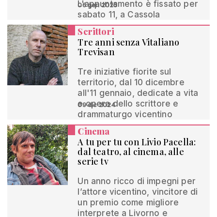
L'appuntamento è fissato per
06 gen 2025
sabato 11, a Cassola
Scrittori
Tre anni senza Vitaliano
Trevisan
Tre iniziative fiorite sul
territorio, dal 10 dicembre
all'11 gennaio, dedicate a vita
e opera dello scrittore e
09 dic 2024
drammaturgo vicentino
Cinema
A tu per tu con Livio Pacella:
dal teatro, al cinema, alle
serie tv
Un anno ricco di impegni per
l’attore vicentino, vincitore di
un premio come migliore
interprete a Livorno e