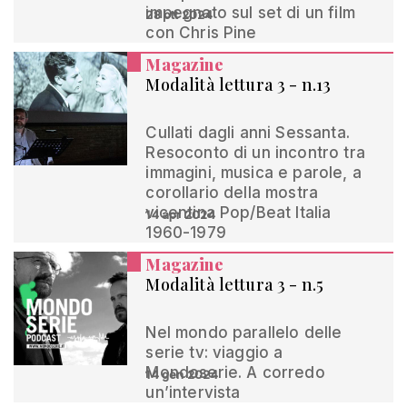
impegnato sul set di un film
28 ott 2024
con Chris Pine
Magazine
Modalità lettura 3 - n.13
Cullati dagli anni Sessanta.
Resoconto di un incontro tra
immagini, musica e parole, a
corollario della mostra
vicentina Pop/Beat Italia
14 apr 2024
1960-1979
Magazine
Modalità lettura 3 - n.5
Nel mondo parallelo delle
serie tv: viaggio a
Mondoserie. A corredo
14 gen 2024
un’intervista