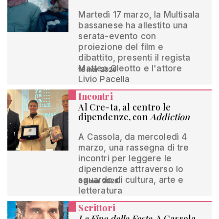
Martedì 17 marzo, la Multisala
bassanese ha allestito una
serata-evento con
proiezione del film e
dibattito, presenti il regista
Matteo Oleotto e l'attore
13 mar 2026
Livio Pacella
Incontri
Al Cre-ta, al centro le
dipendenze, con
Addiction
A Cassola, da mercoledì 4
marzo, una rassegna di tre
incontri per leggere le
dipendenze attraverso lo
sguardo di cultura, arte e
03 mar 2026
letteratura
Scrittori
La Fine della Festa
. A Cassola,