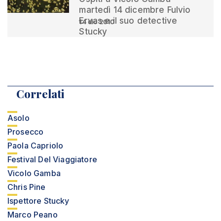
martedì 14 dicembre Fulvio
Ervas e il suo detective
14 dic 2010
Stucky
Correlati
Asolo
Prosecco
Paola Capriolo
Festival Del Viaggiatore
Vicolo Gamba
Chris Pine
Ispettore Stucky
Marco Peano