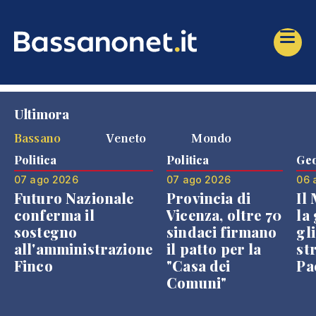
Ultimora
Bassano
Veneto
Mondo
Politica
Politica
Geo
07 ago 2026
07 ago 2026
06 
Futuro Nazionale
Provincia di
Il
conferma il
Vicenza, oltre 70
la 
sostegno
sindaci firmano
gli
all'amministrazione
il patto per la
st
Finco
"Casa dei
Pae
Comuni"