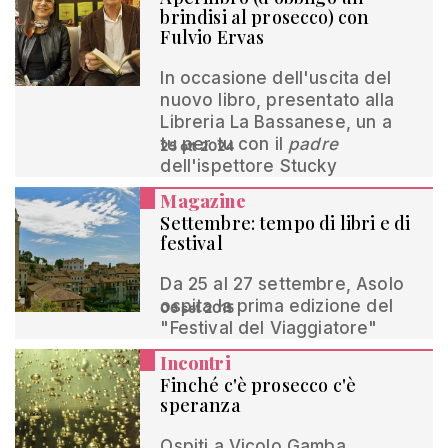
brindisi al prosecco) con
Fulvio Ervas
In occasione dell'uscita del
nuovo libro, presentato alla
Libreria La Bassanese, un a
tu per tu con il
padre
25 ott 2024
dell'ispettore Stucky
Magazine
Settembre: tempo di libri e di
festival
Da 25 al 27 settembre, Asolo
ospita la prima edizione del
06 set 2015
"Festival del Viaggiatore"
Incontri
Finché c'è prosecco c'è
speranza
Ospiti a Vicolo Gamba