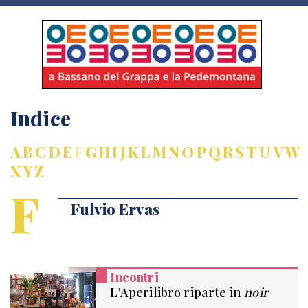
Indice
A
B
C
D
E
F
G
H
I
J
K
L
M
N
O
P
Q
R
S
T
U
V
W
X
Y
Z
F
Fulvio Ervas
Incontri
L'Aperilibro riparte in
noir