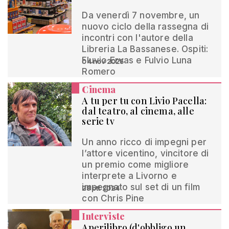
Da venerdì 7 novembre, un
nuovo ciclo della rassegna di
incontri con l'autore della
Libreria La Bassanese. Ospiti:
Fluvio Ervas e Fulvio Luna
04 nov 2025
Romero
Cinema
A tu per tu con Livio Pacella:
dal teatro, al cinema, alle
serie tv
Un anno ricco di impegni per
l’attore vicentino, vincitore di
un premio come migliore
interprete a Livorno e
impegnato sul set di un film
28 ott 2024
con Chris Pine
Interviste
Aperilibro (d'obbligo un