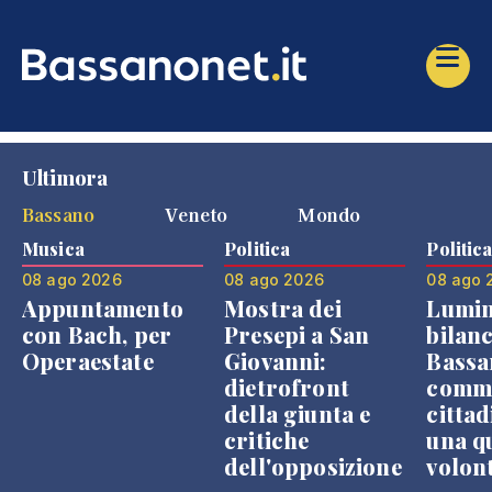
Ultimora
Bassano
Veneto
Mondo
Musica
Politica
Politic
08 ago 2026
08 ago 2026
08 ago 
Appuntamento
Mostra dei
Lumin
con Bach, per
Presepi a San
bilanc
Operaestate
Giovanni:
Bassa
dietrofront
comme
della giunta e
cittad
critiche
una q
dell'opposizione
volon