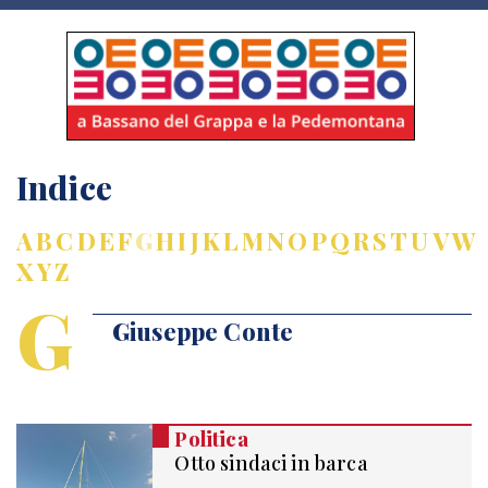
Indice
A
B
C
D
E
F
G
H
I
J
K
L
M
N
O
P
Q
R
S
T
U
V
W
X
Y
Z
G
Giuseppe Conte
Politica
Otto sindaci in barca