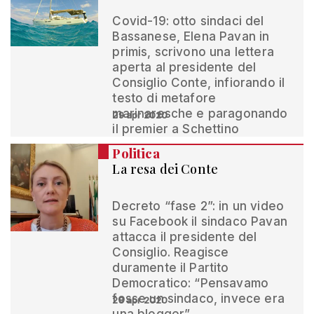
Covid-19: otto sindaci del
Bassanese, Elena Pavan in
primis, scrivono una lettera
aperta al presidente del
Consiglio Conte, infiorando il
testo di metafore
marinaresche e paragonando
29 apr 2020
il premier a Schettino
Politica
La resa dei Conte
Decreto “fase 2”: in un video
su Facebook il sindaco Pavan
attacca il presidente del
Consiglio. Reagisce
duramente il Partito
Democratico: “Pensavamo
fosse un sindaco, invece era
28 apr 2020