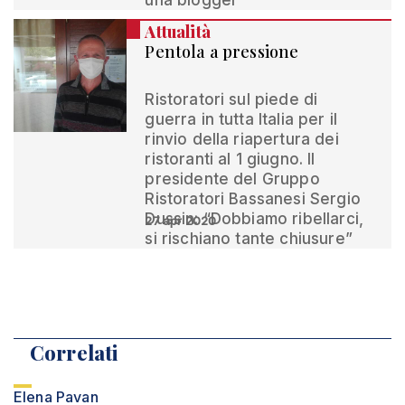
una blogger”
Attualità
Pentola a pressione
Ristoratori sul piede di
guerra in tutta Italia per il
rinvio della riapertura dei
ristoranti al 1 giugno. Il
presidente del Gruppo
Ristoratori Bassanesi Sergio
Dussin: “Dobbiamo ribellarci,
27 apr 2020
si rischiano tante chiusure”
Correlati
Elena Pavan