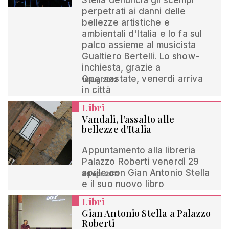
Stella denuncia gli scempi
perpetrati ai danni delle
bellezze artistiche e
ambientali d'Italia e lo fa sul
palco assieme al musicista
Gualtiero Bertelli. Lo show-
inchiesta, grazie a
Operaestate, venerdì arriva
18 lug 2012
in città
Libri
Vandali, l’assalto alle
bellezze d’Italia
Appuntamento alla libreria
Palazzo Roberti venerdì 29
aprile con Gian Antonio Stella
26 apr 2011
e il suo nuovo libro
Libri
Gian Antonio Stella a Palazzo
Roberti