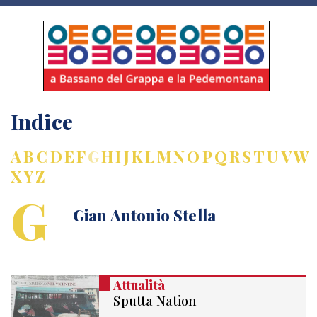
Indice
A
B
C
D
E
F
G
H
I
J
K
L
M
N
O
P
Q
R
S
T
U
V
W
X
Y
Z
G
Gian Antonio Stella
Attualità
Sputta Nation