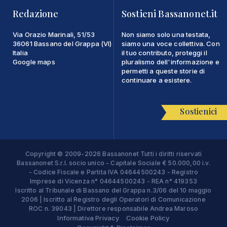
Redazione
Sostieni Bassanonet.it
Via Orazio Marinali, 51/53
Non siamo solo una testata,
36061 Bassano del Grappa (VI)
siamo una voce collettiva. Con
Italia
il tuo contributo, proteggi il
Google maps
pluralismo dell'informazione e
permetti a queste storie di
continuare a esistere.
Sostienici
Copyright © 2009-2026 Bassanonet Tutti i diritti riservati
Bassanonet S.r.l. socio unico - Capitale Sociale € 50.000,00 i.v.
- Codice Fiscale e Partita IVA 04644500243 - Registro
Imprese di Vicenza n° 04644500243 - REA n° 419353
Iscritto al Tribunale di Bassano del Grappa n.3/06 del 10 maggio
2006 | Iscritto al Registro degli Operatori di Comunicazione
ROC n. 39043 | Direttore responsabile Andrea Maroso
Informativa Privacy
Cookie Policy