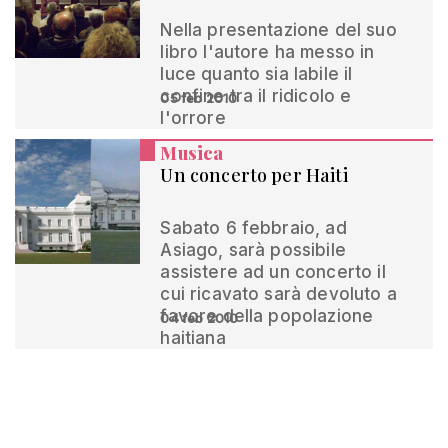
Nella presentazione del suo
libro l'autore ha messo in
luce quanto sia labile il
confine tra il ridicolo e
05 feb 2010
l'orrore
Musica
Un concerto per Haiti
Sabato 6 febbraio, ad
Asiago, sarà possibile
assistere ad un concerto il
cui ricavato sarà devoluto a
favore della popolazione
04 feb 2010
haitiana