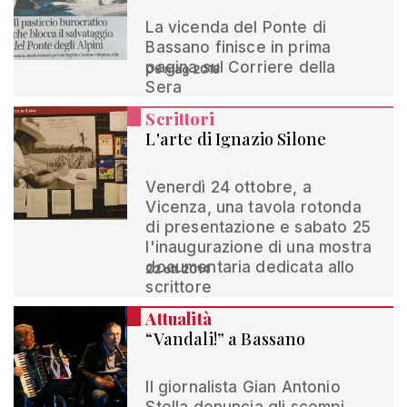
La vicenda del Ponte di
Bassano finisce in prima
pagina sul Corriere della
06 mag 2018
Sera
Scrittori
L'arte di Ignazio Silone
Venerdì 24 ottobre, a
Vicenza, una tavola rotonda
di presentazione e sabato 25
l'inaugurazione di una mostra
documentaria dedicata allo
22 ott 2014
scrittore
Attualità
“Vandali!” a Bassano
Il giornalista Gian Antonio