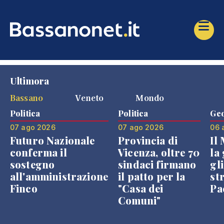
Ultimora
Bassano
Veneto
Mondo
Politica
Politica
Geo
07 ago 2026
07 ago 2026
06 
Futuro Nazionale
Provincia di
Il
conferma il
Vicenza, oltre 70
la 
sostegno
sindaci firmano
gli
all'amministrazione
il patto per la
st
Finco
"Casa dei
Pae
Comuni"