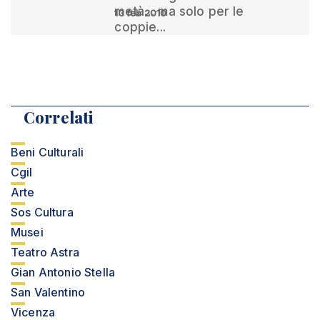
metà… ma solo per le
13 feb 2010
coppie...
Correlati
Beni Culturali
Cgil
Arte
Sos Cultura
Musei
Teatro Astra
Gian Antonio Stella
San Valentino
Vicenza