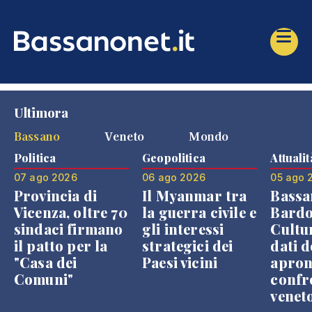
Ultimora
Bassano
Veneto
Mondo
Politica
Geopolitica
Attualit
07 ago 2026
06 ago 2026
05 ago 
Provincia di
Il Myanmar tra
Bassa
Vicenza, oltre 70
la guerra civile e
Bardo
sindaci firmano
gli interessi
Cultur
il patto per la
strategici dei
dati d
"Casa dei
Paesi vicini
apron
Comuni"
confr
venet