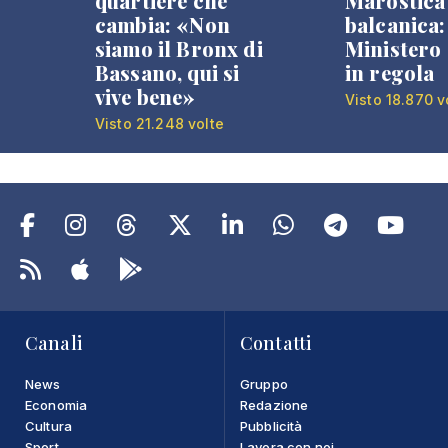
quartiere che
Marostica 
cambia: «Non
balcanica: 
siamo il Bronx di
Ministero 
Bassano, qui si
in regola
vive bene»
Visto 18.870 v
Visto 21.248 volte
Canali
Contatti
News
Gruppo
Economia
Redazione
Cultura
Pubblicità
Sport
Lavora con noi