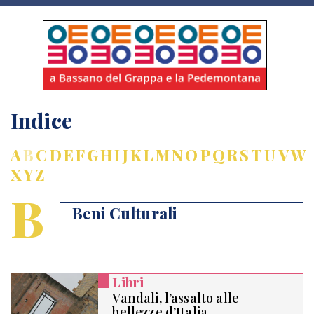
Indice
A
B
C
D
E
F
G
H
I
J
K
L
M
N
O
P
Q
R
S
T
U
V
W
X
Y
Z
B
Beni Culturali
Libri
Vandali, l’assalto alle
bellezze d’Italia