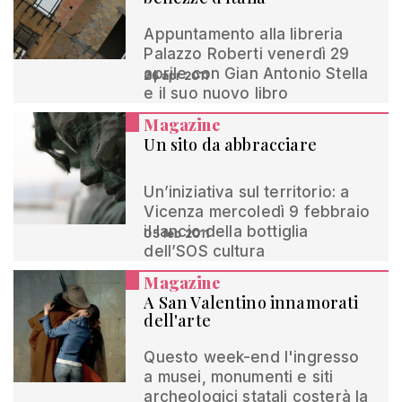
Appuntamento alla libreria
Palazzo Roberti venerdì 29
aprile con Gian Antonio Stella
26 apr 2011
e il suo nuovo libro
Magazine
Un sito da abbracciare
Un’iniziativa sul territorio: a
Vicenza mercoledì 9 febbraio
il lancio della bottiglia
05 feb 2011
dell’SOS cultura
Magazine
A San Valentino innamorati
dell'arte
Questo week-end l'ingresso
a musei, monumenti e siti
archeologici statali costerà la