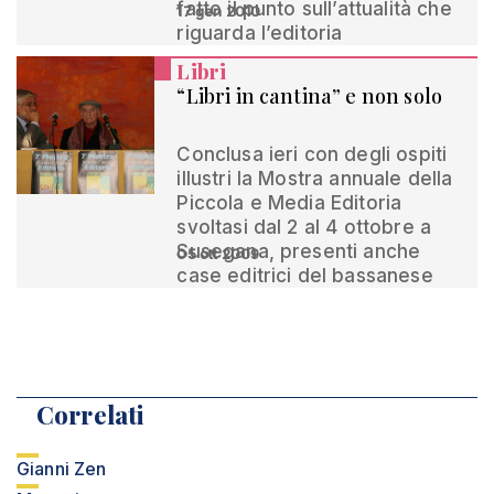
fatto il punto sull’attualità che
17 gen 2010
riguarda l’editoria
Libri
“Libri in cantina” e non solo
Conclusa ieri con degli ospiti
illustri la Mostra annuale della
Piccola e Media Editoria
svoltasi dal 2 al 4 ottobre a
Susegana, presenti anche
05 ott 2009
case editrici del bassanese
Correlati
Gianni Zen