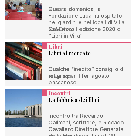
Questa domenica, la
Fondazione Luca ha ospitato
nei giardini e nei locali di Villa
Ca’ Erizzo l'edizione 2020 di
27 set 2020
“Libri in Villa”
Libri
Libri al mercato
Qualche “inedito” consiglio di
lettura per il ferragosto
10 ago 2011
bassanese
Incontri
La fabbrica dei libri
Incontro tra Riccardo
Calimani, scrittore, e Riccado
Cavallero Direttore Generale