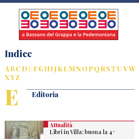
Indice
A
B
C
D
E
F
G
H
I
J
K
L
M
N
O
P
Q
R
S
T
U
V
W
X
Y
Z
E
Editoria
Attualità
Libri in Villa: buona la 4^