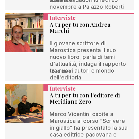
della Mondadori lunedì 29
27 nov 2010
novembre a Palazzo Roberti
Interviste
A tu per tu con Andrea
Marchi
Il giovane scrittore di
Marostica presenta il suo
nuovo libro, parla di temi
d'attualità, indaga il rapporto
tra nuovi autori e mondo
10 ott 2010
dell'editoria
Interviste
A tu per tu con l’editore di
Meridiano Zero
Marco Vicentini ospite a
Marostica al corso “Scrivere
in giallo” ha presentato la sua
casa editrice padovana e