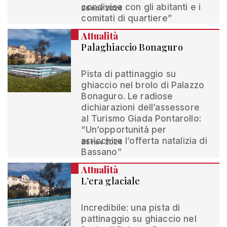
condivise con gli abitanti e i
26 nov 2024
comitati di quartiere”
Attualità
Palaghiaccio Bonaguro
Pista di pattinaggio su
ghiaccio nel brolo di Palazzo
Bonaguro. Le radiose
dichiarazioni dell’assessore
al Turismo Giada Pontarollo:
“Un’opportunità per
arricchire l’offerta natalizia di
25 nov 2024
Bassano”
Attualità
L’era glaciale
Incredibile: una pista di
pattinaggio su ghiaccio nel