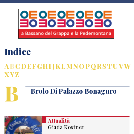
Indice
A
B
C
D
E
F
G
H
I
J
K
L
M
N
O
P
Q
R
S
T
U
V
W
X
Y
Z
B
Brolo Di Palazzo Bonaguro
Attualità
Giada Kostner