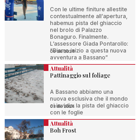
Con le ultime finiture allestite
contestualmente all’apertura,
habemus pista del ghiaccio
nel brolo di Palazzo
Bonaguro. Finalmente.
L’assessore Giada Pontarollo:
“Diamo inizio a questa nuova
06 dic 2024
avventura a Bassano”
Attualità
Pattinaggio sul foliage
A Bassano abbiamo una
nuova esclusiva che il mondo
ci invidia: la pista del ghiaccio
03 dic 2024
con le foglie
Attualità
Boh Frost