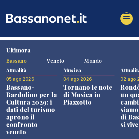
Ultimora
Bassano
Veneto
Mondo
Attualità
Musica
Attualit
05 ago 2026
04 ago 2026
02 ago 
Bassano-
Tornano le note
Rondò
Bardolino per la
di Musica in
un qu
Cultura 2029: i
Piazzotto
cambi
dati del turismo
siamo
aprono il
di Bas
confronto
si viv
veneto