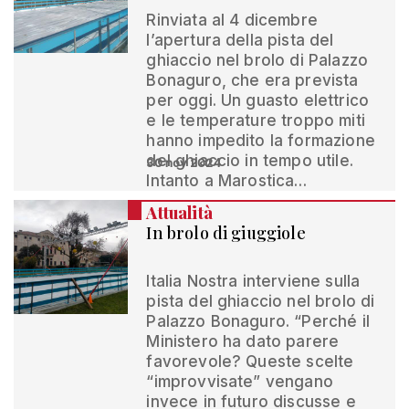
Rinviata al 4 dicembre
l’apertura della pista del
ghiaccio nel brolo di Palazzo
Bonaguro, che era prevista
per oggi. Un guasto elettrico
e le temperature troppo miti
hanno impedito la formazione
del ghiaccio in tempo utile.
30 nov 2024
Intanto a Marostica…
Attualità
In brolo di giuggiole
Italia Nostra interviene sulla
pista del ghiaccio nel brolo di
Palazzo Bonaguro. “Perché il
Ministero ha dato parere
favorevole? Queste scelte
“improvvisate” vengano
invece in futuro discusse e