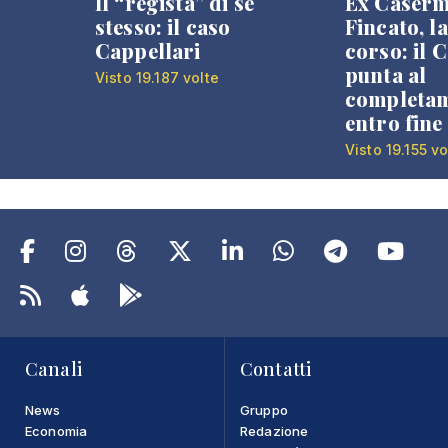
Il “regista” di se
Ex Caser
stesso: il caso
Fincato, la
Cappellari
corso: il
punta al
Visto 19.187 volte
completa
entro fine
Visto 19.155 vo
Canali
Contatti
News
Gruppo
Economia
Redazione