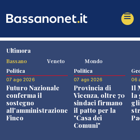
Ultimora
Bassano
Veneto
Mondo
Politica
Politica
Geo
07 ago 2026
07 ago 2026
06 
Futuro Nazionale
Provincia di
Il
conferma il
Vicenza, oltre 70
la 
sostegno
sindaci firmano
gli
all'amministrazione
il patto per la
st
Finco
"Casa dei
Pae
Comuni"