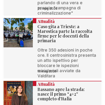
parlando di una vera e
propria "campagna di
23 mag 2026
criminalizzazione"
Attualità
Caso gita a Trieste: a
Marostica parte la raccolta
firme per le docenti della
primaria
Oltre 350 adesioni in poche
ore. Il centrosinistra presenta
un atto ispettivo per
bloccare le ispezioni
ministeriali avviate da
18 mag 2026
Valditara
Attualità
Bassano apre la strada:
nasce il primo “4+2”
completo d’Italia