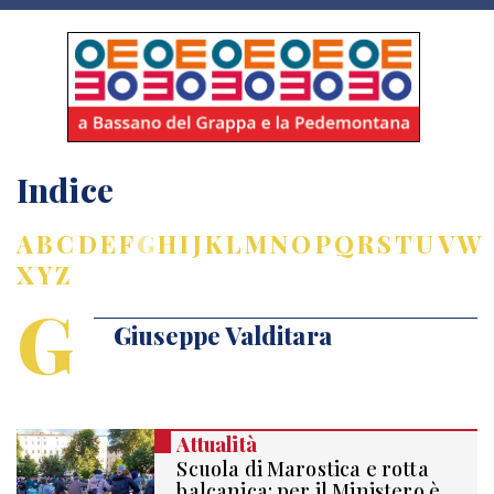
Indice
A
B
C
D
E
F
G
H
I
J
K
L
M
N
O
P
Q
R
S
T
U
V
W
X
Y
Z
G
Giuseppe Valditara
Attualità
Scuola di Marostica e rotta
balcanica: per il Ministero è