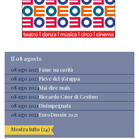
Il 08 agosto
08 ago 2025
Fame na carità
08 ago 2025
Pieve del 5Grappa
08 ago 2024
Mai dire mais
08 ago 2022
Riccardo Cuor di Cestino
08 ago 2021
Disimpegnata
08 ago 2021
EuroDussin 2021
Mostra tutto (24)