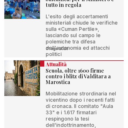
tutto in regola
L'esito degli accertamenti
ministeriali chiude le verifiche
sulla «Cuman Pertile»,
lasciando sul campo le
polemiche tra difesa
dell'autonomia ed attacchi
01 ago 2026
politici
Attualità
Scuola, oltre 1600 firme
contro i blitz di Valditara a
Marostica
Mobilitazione strordinaria nel
vicentino dopo i recenti fatti
di cronaca. Il comitato "Aula
33" e i 1.617 firmatari
respingono la tesi
dell'indottrinamento,