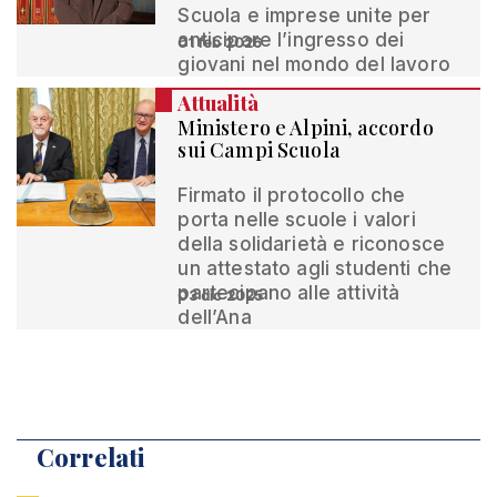
Scuola e imprese unite per
anticipare l’ingresso dei
01 feb 2026
giovani nel mondo del lavoro
Attualità
Ministero e Alpini, accordo
sui Campi Scuola
Firmato il protocollo che
porta nelle scuole i valori
della solidarietà e riconosce
un attestato agli studenti che
partecipano alle attività
03 dic 2025
dell’Ana
Correlati