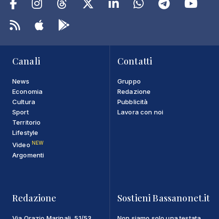
Canali
Contatti
News
Gruppo
Economia
Redazione
Cultura
Pubblicità
Sport
Lavora con noi
Territorio
Lifestyle
NEW
Video
Argomenti
Redazione
Sostieni Bassanonet.it
Via Orazio Marinali, 51/53
Non siamo solo una testata,