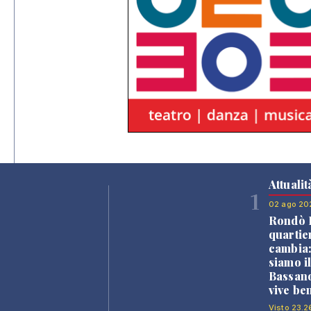
Attualit
1
02 ago 20
Rondò B
quartie
cambia
siamo i
Bassano
vive be
Visto 23.2