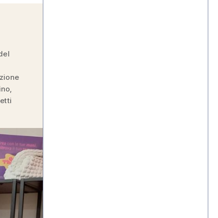
del
azione
ino,
etti