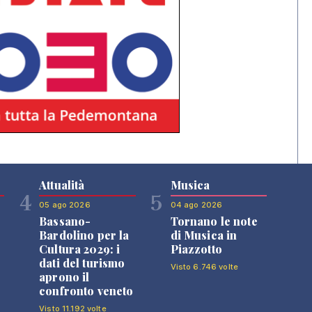
Attualità
Musica
4
5
05 ago 2026
04 ago 2026
Bassano-
Tornano le note
Bardolino per la
di Musica in
Cultura 2029: i
Piazzotto
dati del turismo
Visto 6.746 volte
aprono il
confronto veneto
Visto 11.192 volte