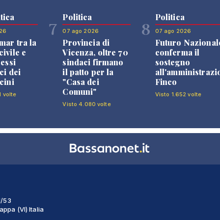
tica
Politica
Politica
7
8
26
07 ago 2026
07 ago 2026
mar tra la
Provincia di
Futuro Nazional
ivile e
Vicenza, oltre 70
conferma il
ressi
sindaci firmano
sostegno
ci dei
il patto per la
all'amministrazi
cini
"Casa dei
Finco
Comuni"
1 volte
Visto 1.652 volte
Visto 4.080 volte
1/53
ppa (VI) Italia