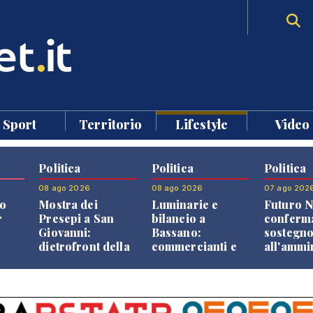
Sport
Territorio
Lifestyle
Video
Politica
Politica
Politica
08 ago 2026
08 ago 2026
07 ago 202
o
Mostra dei
Luminarie e
Futuro N
r
Presepi a San
bilancio a
conferma
Giovanni:
Bassano:
sostegn
dietrofront della
commercianti e
all'ammi
giunta e critiche
cittadini verso
Finco
dell'opposizione
una quota
volontaria