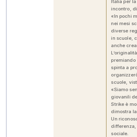
Italia per l
incontro, d
«In pochi m
nei mesi sc
diverse reg
in scuole, 
anche crean
L’originali
premiando u
spinta a pr
organizzerò
scuole, vis
«Siamo semp
giovanili d
Strike è mo
dimostra la 
Un riconosc
differenza,
sociale.