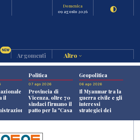
Domenica
09 agosto 2026
NEW
Argomenti
Altro
Politica
Geopolitica
6
07 ago 2026
06 ago 2026
azionale
Provincia di
Il Myanmar tra la
 il
Vicenza, oltre 70
guerra civile e gli
o
sindaci firmano il
interessi
nistrazione
patto per la "Casa
strategici dei
dei Comuni"
Paesi vicini