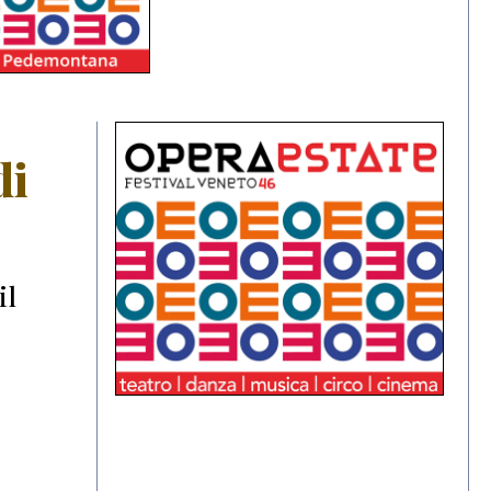
di
il