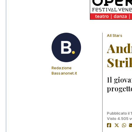
All Stars
Andr
Stri
Redazione
Bassanonet.it
Il giova
progett
Pubblicato il
Visto 4.505 v