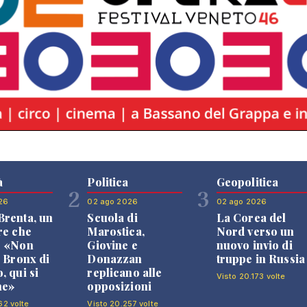
à
Politica
Geopolitica
2
3
26
02 ago 2026
02 ago 2026
renta, un
Scuola di
La Corea del
re che
Marostica,
Nord verso un
: «Non
Giovine e
nuovo invio di
l Bronx di
Donazzan
truppe in Russia
, qui si
replicano alle
Visto 20.173 volte
ne»
opposizioni
62 volte
Visto 20.257 volte