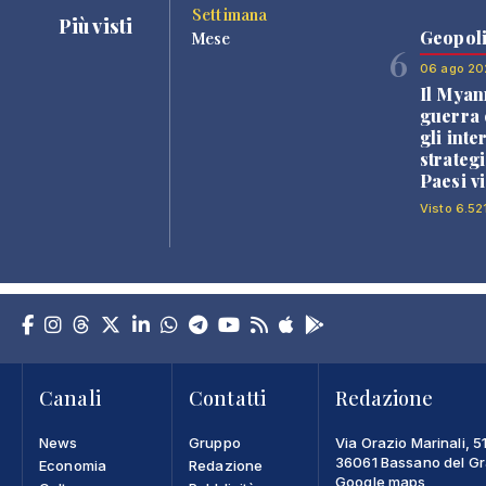
Settimana
Più visti
Geopoli
Mese
6
06 ago 20
Il Myan
guerra c
gli inte
strategi
Paesi vi
Visto 6.52
Canali
Contatti
Redazione
News
Gruppo
Via Orazio Marinali, 5
36061 Bassano del Gra
Economia
Redazione
Google maps