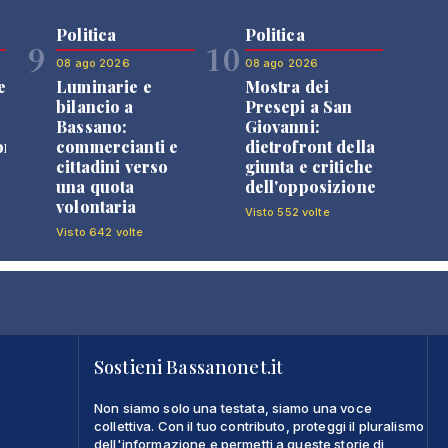
Politica
Politica
9
10
08 ago 2026
08 ago 2026
e
Luminarie e
Mostra dei
bilancio a
Presepi a San
Bassano:
Giovanni:
one
commercianti e
dietrofront della
cittadini verso
giunta e critiche
una quota
dell'opposizione
volontaria
Visto 552 volte
Visto 642 volte
Sostieni Bassanonet.it
Non siamo solo una testata, siamo una voce
collettiva. Con il tuo contributo, proteggi il pluralismo
dell'informazione e permetti a queste storie di