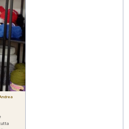
 Andrea
e
tutta