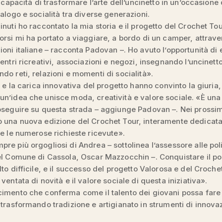
a capacità di trasformare l’arte dell’uncinetto in un’occasione 
ialogo e socialità tra diverse generazioni.
inuti ho raccontato la mia storia e il progetto del Crochet To
orsi mi ha portato a viaggiare, a bordo di un camper, attrave
ioni italiane – racconta Padovan –. Ho avuto l’opportunità di 
centri ricreativi, associazioni e negozi, insegnando l’uncinet
do reti, relazioni e momenti di socialità».
tà e la carica innovativa del progetto hanno convinto la giuria,
n’idea che unisce moda, creatività e valore sociale. «È una 
oseguire su questa strada – aggiunge Padovan –. Nei prossi
 una nuova edizione del Crochet Tour, interamente dedicata
te le numerose richieste ricevute».
re più orgogliosi di Andrea – sottolinea l’assessore alle pol
el Comune di Cassola, Oscar Mazzocchin –. Conquistare il po
lto difficile, e il successo del progetto Valorosa e del Croche
ventata di novità e il valore sociale di questa iniziativa».
imento che conferma come il talento dei giovani possa fare 
 trasformando tradizione e artigianato in strumenti di innova