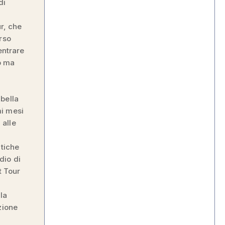
di
ur, che
rso
entrare
to ma
bella
mi mesi
 alle
itiche
dio di
t Tour
la
zione