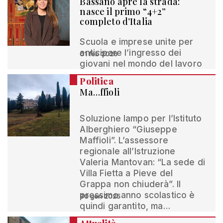
Bassano apre la strada:
nasce il primo “4+2”
completo d’Italia
Scuola e imprese unite per
anticipare l’ingresso dei
01 feb 2026
giovani nel mondo del lavoro
Politica
Ma…ffioli
Soluzione lampo per l’Istituto
Alberghiero “Giuseppe
Maffioli”. L’assessore
regionale all’Istruzione
Valeria Mantovan: “La sede di
Villa Fietta a Pieve del
Grappa non chiuderà”. Il
prossimo anno scolastico è
30 gen 2025
quindi garantito, ma…