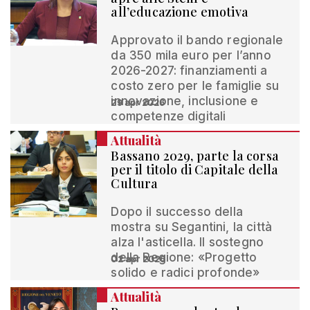
all’educazione emotiva
Approvato il bando regionale
da 350 mila euro per l’anno
2026-2027: finanziamenti a
costo zero per le famiglie su
innovazione, inclusione e
29 apr 2026
competenze digitali
Attualità
Bassano 2029, parte la corsa
per il titolo di Capitale della
Cultura
Dopo il successo della
mostra su Segantini, la città
alza l'asticella. Il sostegno
della Regione: «Progetto
02 apr 2026
solido e radici profonde»
Attualità