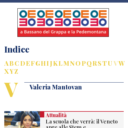
Indice
A
B
C
D
E
F
G
H
I
J
K
L
M
N
O
P
Q
R
S
T
U
V
W
X
Y
Z
V
Valeria Mantovan
Attualità
La scuola che verrà: il Veneto
apre alle Stem e