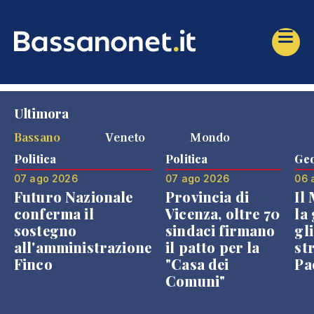
Ultimora
Bassano
Veneto
Mondo
Politica
Politica
Geo
07 ago 2026
07 ago 2026
06 
Futuro Nazionale
Provincia di
Il
conferma il
Vicenza, oltre 70
la 
sostegno
sindaci firmano
gli
all'amministrazione
il patto per la
st
Finco
"Casa dei
Pae
Comuni"