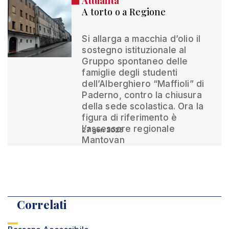
Attualità
A torto o a Regione
Si allarga a macchia d’olio il
sostegno istituzionale al
Gruppo spontaneo delle
famiglie degli studenti
dell’Alberghiero “Maffioli” di
Paderno, contro la chiusura
della sede scolastica. Ora la
figura di riferimento è
l’assessore regionale
27 gen 2025
Mantovan
Correlati