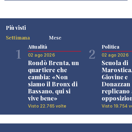
Più visti
Settimana
Mese
Attualità
Politica
1
2
02 ago 2026
02 ago 2026
Rondò Brenta, un
Scuola di
quartiere che
Marostica
cambia: «Non
Giovine e
siamo il Bronx di
Donazzan
Bassano, qui si
replicano 
vive bene»
opposizio
Visto 22.765 volte
Visto 19.754 v