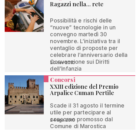
Ragazzi nella… rete
Possibilità e rischi delle
“nuove” tecnologie in un
convegno martedì 30
novembre. L’iniziativa tra il
ventaglio di proposte per
celebrare l’anniversario della
Convenzione sui Diritti
20 nov 2010
dell’Infanzia
Concorsi
XXIII edizione del Premio
Arpalice Cuman Pertile
Scade il 31 agosto il termine
utile per partecipare al
concorso promosso dal
24 ago 2010
Comune di Marostica