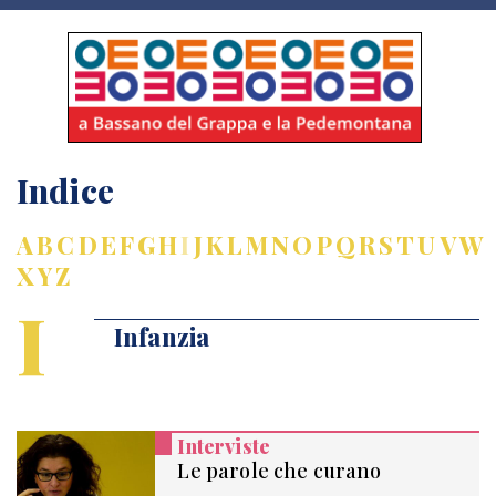
Indice
A
B
C
D
E
F
G
H
I
J
K
L
M
N
O
P
Q
R
S
T
U
V
W
X
Y
Z
I
Infanzia
Interviste
Le parole che curano