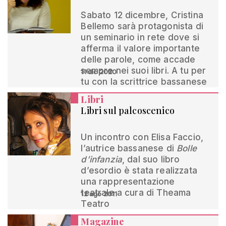
Sabato 12 dicembre, Cristina
Bellemo sarà protagonista di
un seminario in rete dove si
afferma il valore importante
delle parole, come accade
sempre nei suoi libri. A tu per
11 dic 2020
tu con la scrittrice bassanese
Libri
Libri sul palcoscenico
Un incontro con Elisa Faccio,
l’autrice bassanese di
Bolle
d’infanzia
, dal suo libro
d’esordio è stata realizzata
una rappresentazione
teatrale a cura di Theama
12 ago 2011
Teatro
Magazine