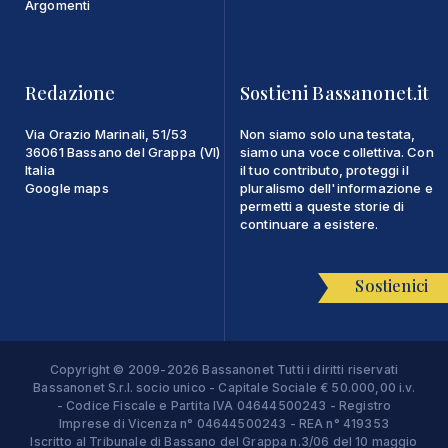
Argomenti
Redazione
Sostieni Bassanonet.it
Via Orazio Marinali, 51/53
Non siamo solo una testata,
36061 Bassano del Grappa (VI)
siamo una voce collettiva. Con
Italia
il tuo contributo, proteggi il
Google maps
pluralismo dell'informazione e
permetti a queste storie di
continuare a esistere.
Sostienici
Copyright © 2009-2026 Bassanonet Tutti i diritti riservati
Bassanonet S.r.l. socio unico - Capitale Sociale € 50.000,00 i.v.
- Codice Fiscale e Partita IVA 04644500243 - Registro
Imprese di Vicenza n° 04644500243 - REA n° 419353
Iscritto al Tribunale di Bassano del Grappa n.3/06 del 10 maggio