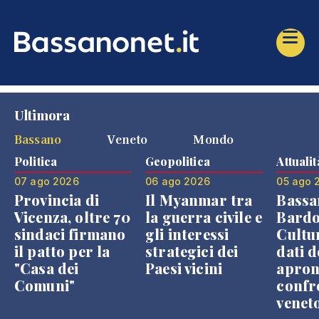
Ultimora
Bassano
Veneto
Mondo
Politica
Geopolitica
Attualit
07 ago 2026
06 ago 2026
05 ago 
Provincia di
Il Myanmar tra
Bassa
Vicenza, oltre 70
la guerra civile e
Bardo
sindaci firmano
gli interessi
Cultur
il patto per la
strategici dei
dati d
"Casa dei
Paesi vicini
apron
Comuni"
confr
venet