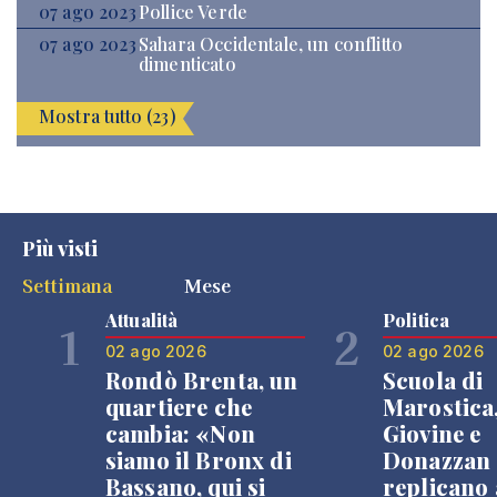
07 ago 2023
Pollice Verde
07 ago 2023
Sahara Occidentale, un conflitto
dimenticato
Mostra tutto (23)
Più visti
Settimana
Mese
Attualità
Politica
1
2
02 ago 2026
02 ago 2026
Rondò Brenta, un
Scuola di
quartiere che
Marostica
cambia: «Non
Giovine e
siamo il Bronx di
Donazzan
Bassano, qui si
replicano 