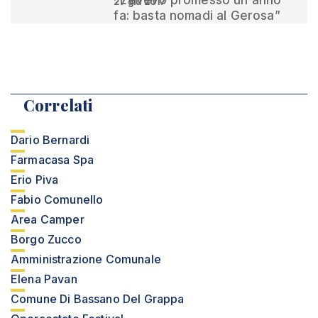
“L'avevo promesso un anno
27 giu 2017
fa: basta nomadi al Gerosa”
Correlati
Dario Bernardi
Farmacasa Spa
Erio Piva
Fabio Comunello
Area Camper
Borgo Zucco
Amministrazione Comunale
Elena Pavan
Comune Di Bassano Del Grappa