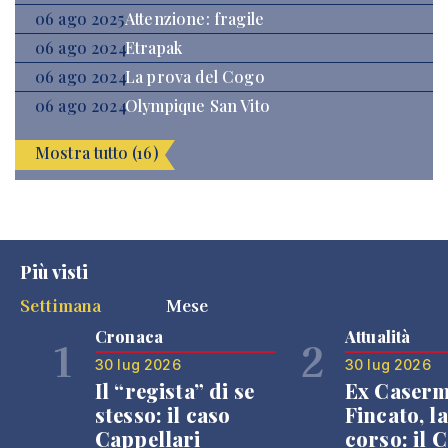
06 ago 2025
Attenzione: fragile
06 ago 2024
Etrapak
06 ago 2024
La prova del Cogo
06 ago 2024
Olympique San Vito
Mostra tutto (16)
Più visti
Settimana
Mese
Cronaca
Attualità
1
2
30 lug 2026
30 lug 2026
Il “regista” di se
Ex Caser
stesso: il caso
Fincato, la
Cappellari
corso: il