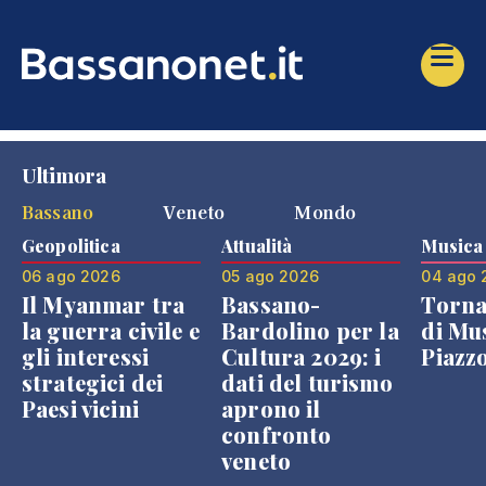
Ultimora
Bassano
Veneto
Mondo
Geopolitica
Attualità
Musica
06 ago 2026
05 ago 2026
04 ago 
Il Myanmar tra
Bassano-
Torna
la guerra civile e
Bardolino per la
di Mus
gli interessi
Cultura 2029: i
Piazz
strategici dei
dati del turismo
Paesi vicini
aprono il
confronto
veneto