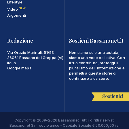
Lifestyle
NEW
Video
Argomenti
Redazione
Sostieni Bassanonet.it
Via Orazio Marinali, 51/53
Non siamo solo una testata,
36061 Bassano del Grappa (VI)
siamo una voce collettiva. Con
Italia
il tuo contributo, proteggi il
Google maps
pluralismo dell'informazione e
permetti a queste storie di
continuare a esistere.
Sostienici
Copyright © 2009-2026 Bassanonet Tutti i diritti riservati
Bassanonet S.r.l. socio unico - Capitale Sociale € 50.000,00 i.v.