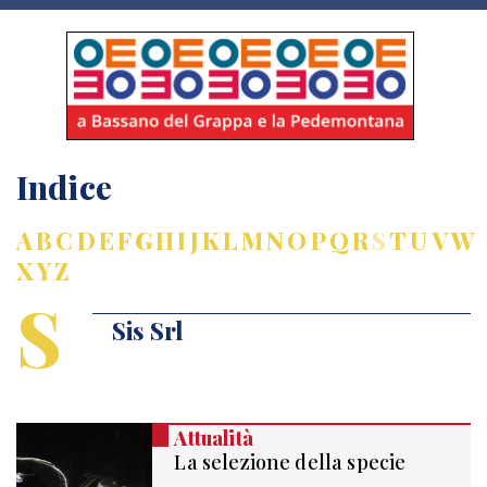
Indice
A
B
C
D
E
F
G
H
I
J
K
L
M
N
O
P
Q
R
S
T
U
V
W
X
Y
Z
S
Sis Srl
Attualità
La selezione della specie