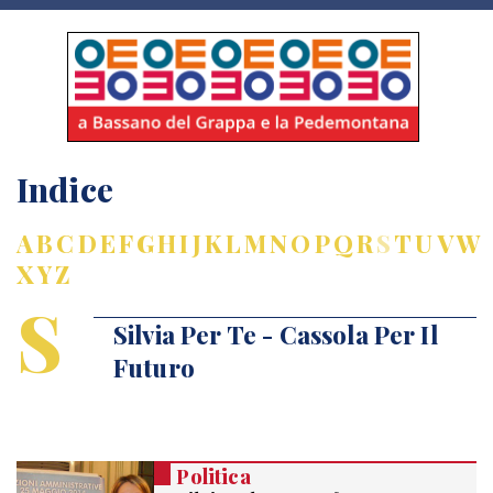
Indice
A
B
C
D
E
F
G
H
I
J
K
L
M
N
O
P
Q
R
S
T
U
V
W
X
Y
Z
S
Silvia Per Te - Cassola Per Il
Futuro
Politica