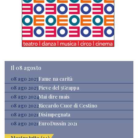
Il 08 agosto
08 ago 2025
Fame na carità
08 ago 2025
Pieve del 5Grappa
08 ago 2024
Mai dire mais
08 ago 2022
Riccardo Cuor di Cestino
08 ago 2021
Disimpegnata
08 ago 2021
EuroDussin 2021
Mostra tutto (24)