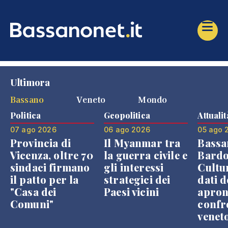
Ultimora
Bassano
Veneto
Mondo
Politica
Geopolitica
Attualit
07 ago 2026
06 ago 2026
05 ago 
Provincia di
Il Myanmar tra
Bassa
Vicenza, oltre 70
la guerra civile e
Bardo
sindaci firmano
gli interessi
Cultur
il patto per la
strategici dei
dati d
"Casa dei
Paesi vicini
apron
Comuni"
confr
venet