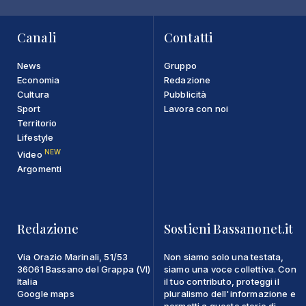
Canali
Contatti
News
Gruppo
Economia
Redazione
Cultura
Pubblicità
Sport
Lavora con noi
Territorio
Lifestyle
NEW
Video
Argomenti
Redazione
Sostieni Bassanonet.it
Via Orazio Marinali, 51/53
Non siamo solo una testata,
36061 Bassano del Grappa (VI)
siamo una voce collettiva. Con
Italia
il tuo contributo, proteggi il
Google maps
pluralismo dell'informazione e