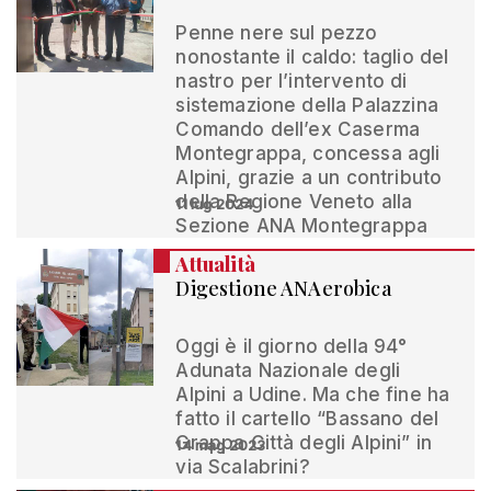
Penne nere sul pezzo
nonostante il caldo: taglio del
nastro per l’intervento di
sistemazione della Palazzina
Comando dell’ex Caserma
Montegrappa, concessa agli
Alpini, grazie a un contributo
della Regione Veneto alla
11 lug 2024
Sezione ANA Montegrappa
Attualità
Digestione ANAerobica
Oggi è il giorno della 94°
Adunata Nazionale degli
Alpini a Udine. Ma che fine ha
fatto il cartello “Bassano del
Grappa Città degli Alpini” in
14 mag 2023
via Scalabrini?