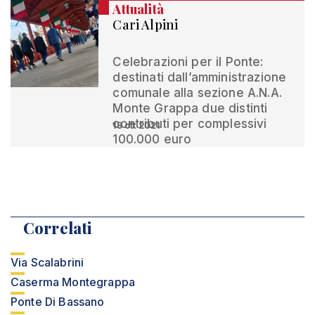
Attualità
Cari Alpini
Celebrazioni per il Ponte:
destinati dall’amministrazione
comunale alla sezione A.N.A.
Monte Grappa due distinti
contributi per complessivi
18 ott 2021
100.000 euro
Correlati
Via Scalabrini
Caserma Montegrappa
Ponte Di Bassano