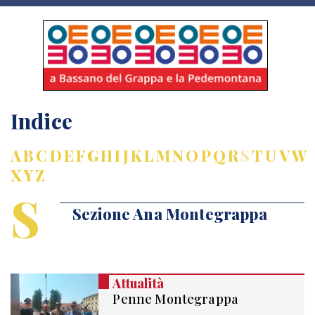
Indice
A
B
C
D
E
F
G
H
I
J
K
L
M
N
O
P
Q
R
S
T
U
V
W
X
Y
Z
S
Sezione Ana Montegrappa
Attualità
Penne Montegrappa