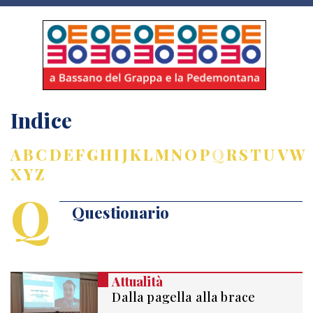
Indice
A
B
C
D
E
F
G
H
I
J
K
L
M
N
O
P
Q
R
S
T
U
V
W
X
Y
Z
Q
Questionario
Attualità
Dalla pagella alla brace