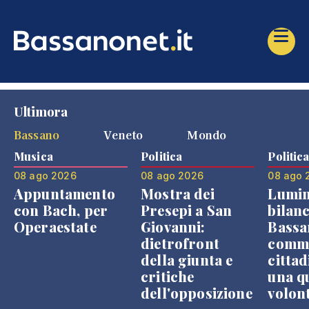
Ultimora
Bassano
Veneto
Mondo
Musica
Politica
Politic
08 ago 2026
08 ago 2026
08 ago 
Appuntamento
Mostra dei
Lumin
con Bach, per
Presepi a San
bilanc
Operaestate
Giovanni:
Bassa
dietrofront
comme
della giunta e
cittad
critiche
una q
dell'opposizione
volon