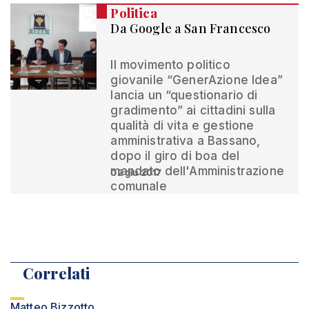
Politica
Da Google a San Francesco
Il movimento politico
giovanile “GenerAzione Idea”
lancia un “questionario di
gradimento” ai cittadini sulla
qualità di vita e gestione
amministrativa a Bassano,
dopo il giro di boa del
mandato dell'Amministrazione
02 giu 2017
comunale
Correlati
Matteo Bizzotto