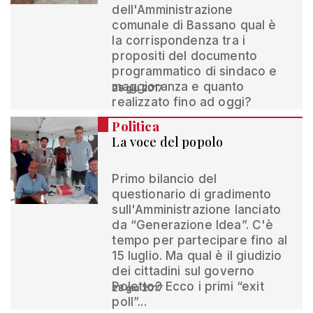
dell'Amministrazione
comunale di Bassano qual è
la corrispondenza tra i
propositi del documento
programmatico di sindaco e
maggioranza e quanto
28 giu 2017
realizzato fino ad oggi?
Politica
La voce del popolo
Primo bilancio del
questionario di gradimento
sull'Amministrazione lanciato
da “Generazione Idea”. C'è
tempo per partecipare fino al
15 luglio. Ma qual è il giudizio
dei cittadini sul governo
Poletto? Ecco i primi “exit
28 giu 2017
poll”...