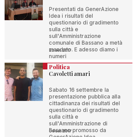
Presentati da GenerAzione
Idea i risultati del
questionario di gradimento
sulla città e
sull'Amministrazione
comunale di Bassano a metà
mandato. E adesso diamo i
22 set 2017
numeri
Politica
Cavoletti amari
Sabato 16 settembre la
presentazione pubblica alla
cittadinanza dei risultati del
questionario di gradimento
sulla città e
sull'Amministrazione di
Bassano promosso da
06 set 2017