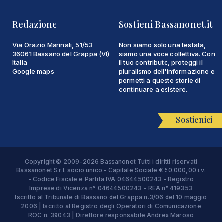
Redazione
Sostieni Bassanonet.it
Via Orazio Marinali, 51/53
Non siamo solo una testata,
36061 Bassano del Grappa (VI)
siamo una voce collettiva. Con
Italia
il tuo contributo, proteggi il
Google maps
pluralismo dell'informazione e
permetti a queste storie di
continuare a esistere.
Sostienici
Copyright © 2009-2026 Bassanonet Tutti i diritti riservati
Bassanonet S.r.l. socio unico - Capitale Sociale € 50.000,00 i.v.
- Codice Fiscale e Partita IVA 04644500243 - Registro
Imprese di Vicenza n° 04644500243 - REA n° 419353
Iscritto al Tribunale di Bassano del Grappa n.3/06 del 10 maggio
2006 | Iscritto al Registro degli Operatori di Comunicazione
ROC n. 39043 | Direttore responsabile Andrea Maroso