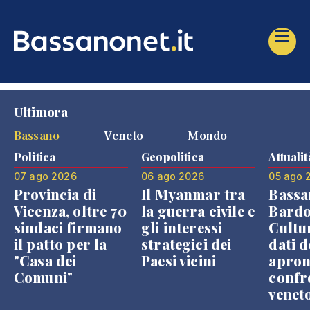
Ultimora
Bassano
Veneto
Mondo
Politica
Geopolitica
Attualit
07 ago 2026
06 ago 2026
05 ago 
Provincia di
Il Myanmar tra
Bassa
Vicenza, oltre 70
la guerra civile e
Bardo
sindaci firmano
gli interessi
Cultur
il patto per la
strategici dei
dati d
"Casa dei
Paesi vicini
apron
Comuni"
confr
venet