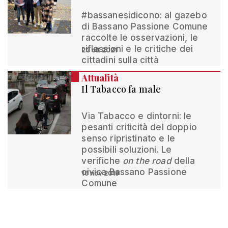
#bassanesidicono: al gazebo
di Bassano Passione Comune
raccolte le osservazioni, le
riflessioni e le critiche dei
23 ott 2021
cittadini sulla città
Attualità
Il Tabacco fa male
Via Tabacco e dintorni: le
pesanti criticità del doppio
senso ripristinato e le
possibili soluzioni. Le
verifiche
on the road
della
civica Bassano Passione
16 nov 2019
Comune