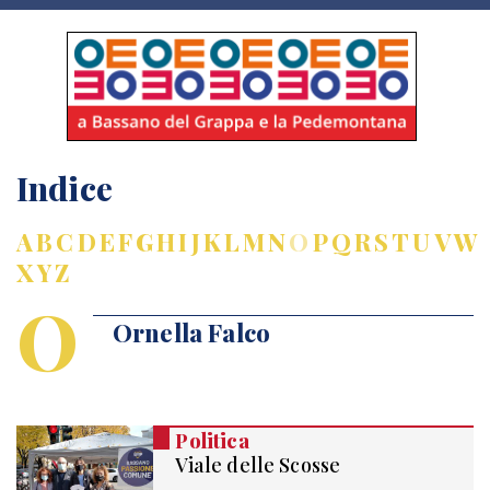
Indice
A
B
C
D
E
F
G
H
I
J
K
L
M
N
O
P
Q
R
S
T
U
V
W
X
Y
Z
O
Ornella Falco
Politica
Viale delle Scosse