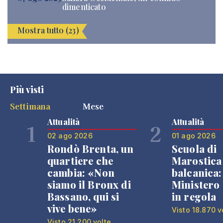
dimenticato
Mostra tutto (23)
Più visti
Settimana
Mese
Attualità
Attualità
1
2
02 ago 2026
01 ago 2026
Rondò Brenta, un
Scuola di
quartiere che
Marostica 
cambia: «Non
balcanica: 
siamo il Bronx di
Ministero 
Bassano, qui si
in regola
vive bene»
Visto 18.870 v
Visto 21.200 volte