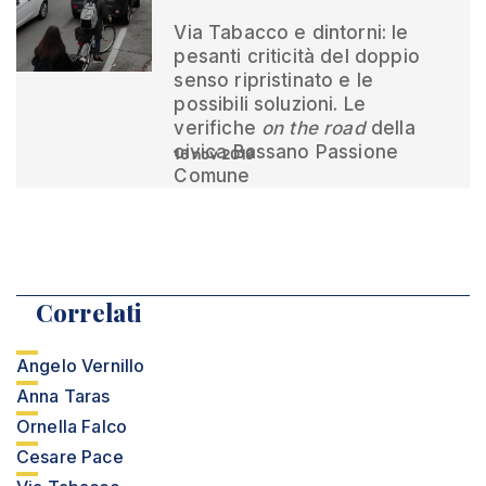
Via Tabacco e dintorni: le
pesanti criticità del doppio
senso ripristinato e le
possibili soluzioni. Le
verifiche
on the road
della
civica Bassano Passione
16 nov 2019
Comune
Correlati
Angelo Vernillo
Anna Taras
Ornella Falco
Cesare Pace