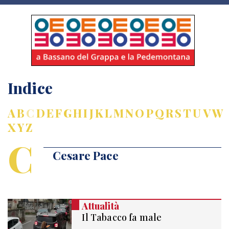
Indice
A
B
C
D
E
F
G
H
I
J
K
L
M
N
O
P
Q
R
S
T
U
V
W
X
Y
Z
C
Cesare Pace
Attualità
Il Tabacco fa male