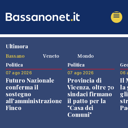
Ultimora
Bassano
Veneto
Mondo
Politica
Politica
Geo
07 ago 2026
07 ago 2026
06 
Futuro Nazionale
Provincia di
Il
conferma il
Vicenza, oltre 70
la 
sostegno
sindaci firmano
gli
all'amministrazione
il patto per la
st
Finco
"Casa dei
Pae
Comuni"