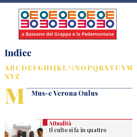
Indice
A
B
C
D
E
F
G
H
I
J
K
L
M
N
O
P
Q
R
S
T
U
V
W
X
Y
Z
M
Mus-e Verona Onlus
Attualità
Il culto si fa in quattro