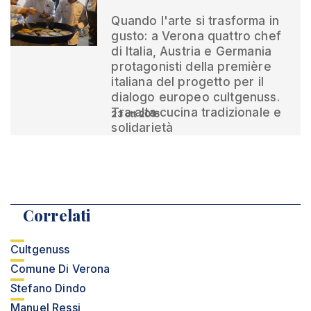
Quando l'arte si trasforma in
gusto: a Verona quattro chef
di Italia, Austria e Germania
protagonisti della première
italiana del progetto per il
dialogo europeo cultgenuss.
Tra alta cucina tradizionale e
23 ott 2016
solidarietà
Correlati
Cultgenuss
Comune Di Verona
Stefano Dindo
Manuel Ressi