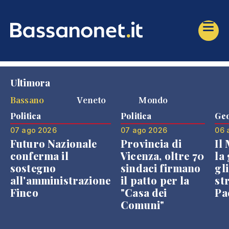
Ultimora
Bassano
Veneto
Mondo
Politica
Politica
Geo
07 ago 2026
07 ago 2026
06 
Futuro Nazionale
Provincia di
Il
conferma il
Vicenza, oltre 70
la 
sostegno
sindaci firmano
gli
all'amministrazione
il patto per la
st
Finco
"Casa dei
Pae
Comuni"