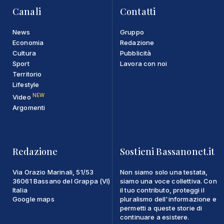
Canali
Contatti
News
Gruppo
Economia
Redazione
Cultura
Pubblicità
Sport
Lavora con noi
Territorio
Lifestyle
NEW
Video
Argomenti
Redazione
Sostieni Bassanonet.it
Via Orazio Marinali, 51/53
Non siamo solo una testata,
36061 Bassano del Grappa (VI)
siamo una voce collettiva. Con
Italia
il tuo contributo, proteggi il
Google maps
pluralismo dell'informazione e
permetti a queste storie di
continuare a esistere.