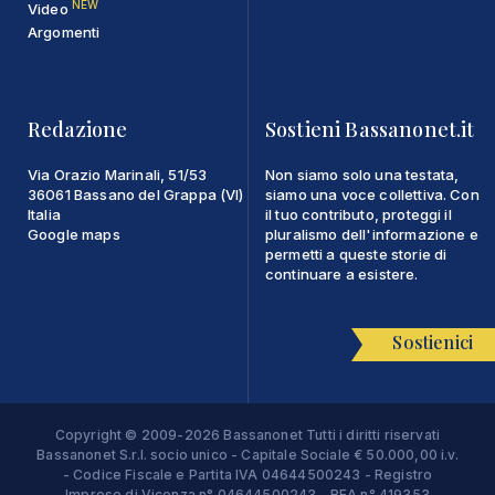
NEW
Video
Argomenti
Redazione
Sostieni Bassanonet.it
Via Orazio Marinali, 51/53
Non siamo solo una testata,
36061 Bassano del Grappa (VI)
siamo una voce collettiva. Con
Italia
il tuo contributo, proteggi il
Google maps
pluralismo dell'informazione e
permetti a queste storie di
continuare a esistere.
Sostienici
Copyright © 2009-2026 Bassanonet Tutti i diritti riservati
Bassanonet S.r.l. socio unico - Capitale Sociale € 50.000,00 i.v.
- Codice Fiscale e Partita IVA 04644500243 - Registro
Imprese di Vicenza n° 04644500243 - REA n° 419353