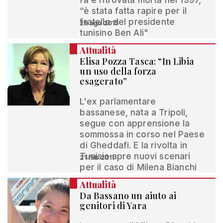
fa e ritrovata morta nel 1997,
“è stata fatta rapire per il
fratello del presidente
28 ago 2015
tunisino Ben Ali"
Attualità
Elisa Pozza Tasca: “In Libia
un uso della forza
esagerato”
L'ex parlamentare
bassanese, nata a Tripoli,
segue con apprensione la
sommossa in corso nel Paese
di Gheddafi. E la rivolta in
Tunisia apre nuovi scenari
21 feb 2011
per il caso di Milena Bianchi
Attualità
Da Bassano un aiuto ai
genitori di Yara