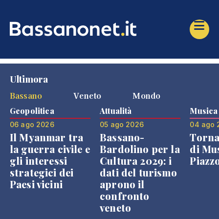
Ultimora
Bassano
Veneto
Mondo
Geopolitica
Attualità
Musica
06 ago 2026
05 ago 2026
04 ago 
Il Myanmar tra
Bassano-
Torna
la guerra civile e
Bardolino per la
di Mus
gli interessi
Cultura 2029: i
Piazz
strategici dei
dati del turismo
Paesi vicini
aprono il
confronto
veneto