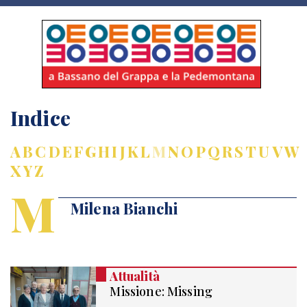
Indice
A
B
C
D
E
F
G
H
I
J
K
L
M
N
O
P
Q
R
S
T
U
V
W
X
Y
Z
M
Milena Bianchi
Attualità
Missione: Missing