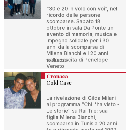
“30 e 20 in volo con voi”, nel
ricordo delle persone
scomparse. Sabato 18
ottobre in sala Da Ponte un
evento di memoria, musica e
impegno solidale per i 30
anni dalla scomparsa di
Milena Bianchi e i 20 anni
dalla nascita di Penelope
16 ott 2025
Veneto
Cronaca
Cold Case
La rivelazione di Gilda Milani
al programma “Chi l'ha visto -
Le storie” su Rai Tre: sua
figlia Milena Bianchi,
scomparsa in Tunisia 20 anni