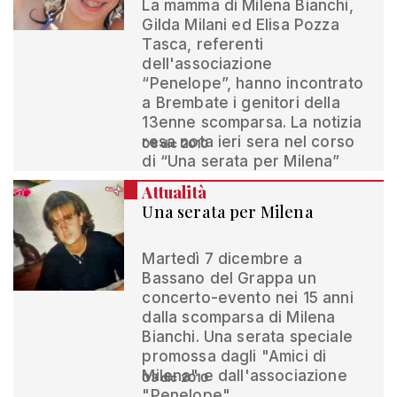
La mamma di Milena Bianchi,
Gilda Milani ed Elisa Pozza
Tasca, referenti
dell'associazione
“Penelope”, hanno incontrato
a Brembate i genitori della
13enne scomparsa. La notizia
resa nota ieri sera nel corso
08 dic 2010
di “Una serata per Milena”
Attualità
Una serata per Milena
Martedì 7 dicembre a
Bassano del Grappa un
concerto-evento nei 15 anni
dalla scomparsa di Milena
Bianchi. Una serata speciale
promossa dagli "Amici di
Milena" e dall'associazione
03 dic 2010
"Penelope"