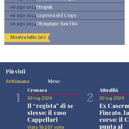
06 ago 2024
Etrapak
06 ago 2024
La prova del Cogo
06 ago 2024
Olympique San Vito
Mostra tutto (16)
Più visti
Settimana
Mese
Cronaca
Attualità
1
2
30 lug 2026
30 lug 2026
Il “regista” di se
Ex Caser
stesso: il caso
Fincato, la
Cappellari
corso: il
punta al
Visto 19.207 volte