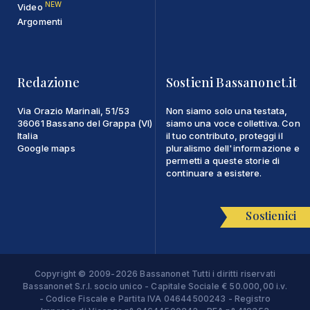
NEW
Video
Argomenti
Redazione
Sostieni Bassanonet.it
Via Orazio Marinali, 51/53
Non siamo solo una testata,
36061 Bassano del Grappa (VI)
siamo una voce collettiva. Con
Italia
il tuo contributo, proteggi il
Google maps
pluralismo dell'informazione e
permetti a queste storie di
continuare a esistere.
Sostienici
Copyright © 2009-2026 Bassanonet Tutti i diritti riservati
Bassanonet S.r.l. socio unico - Capitale Sociale € 50.000,00 i.v.
- Codice Fiscale e Partita IVA 04644500243 - Registro