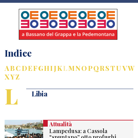
Indice
A
B
C
D
E
F
G
H
I
J
K
L
M
N
O
P
Q
R
S
T
U
V
W
X
Y
Z
L
Libia
Attualità
Lampedusa: a Cassola
“spuntano” otto profughi