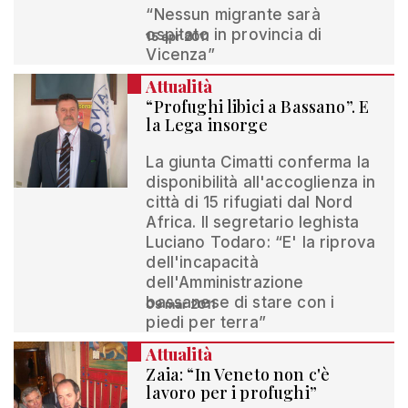
“Nessun migrante sarà
ospitato in provincia di
15 apr 2011
Vicenza”
Attualità
“Profughi libici a Bassano”. E
la Lega insorge
La giunta Cimatti conferma la
disponibilità all'accoglienza in
città di 15 rifugiati dal Nord
Africa. Il segretario leghista
Luciano Todaro: “E' la riprova
dell'incapacità
dell'Amministrazione
bassanese di stare con i
09 mar 2011
piedi per terra”
Attualità
Zaia: “In Veneto non c'è
lavoro per i profughi”