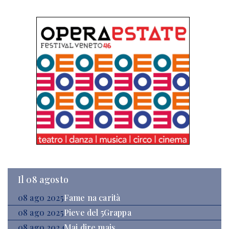
Il 08 agosto
08 ago 2025
Fame na carità
08 ago 2025
Pieve del 5Grappa
08 ago 2024
Mai dire mais