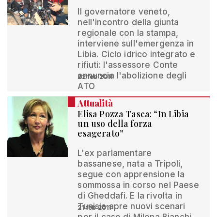
Il governatore veneto,
nell'incontro della giunta
regionale con la stampa,
interviene sull'emergenza in
Libia. Ciclo idrico integrato e
rifiuti: l'assessore Conte
annuncia l'abolizione degli
22 feb 2011
ATO
Attualità
Elisa Pozza Tasca: “In Libia
un uso della forza
esagerato”
L'ex parlamentare
bassanese, nata a Tripoli,
segue con apprensione la
sommossa in corso nel Paese
di Gheddafi. E la rivolta in
Tunisia apre nuovi scenari
21 feb 2011