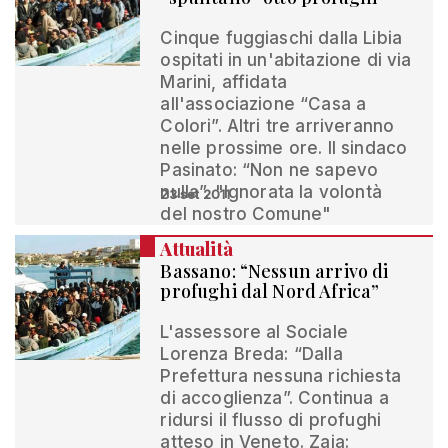
Cinque fuggiaschi dalla Libia
ospitati in un'abitazione di via
Marini, affidata
all'associazione “Casa a
Colori”. Altri tre arriveranno
nelle prossime ore. Il sindaco
Pasinato: “Non ne sapevo
nulla”. "Ignorata la volontà
23 set 2011
del nostro Comune"
Attualità
Bassano: “Nessun arrivo di
profughi dal Nord Africa”
L'assessore al Sociale
Lorenza Breda: “Dalla
Prefettura nessuna richiesta
di accoglienza”. Continua a
ridursi il flusso di profughi
atteso in Veneto. Zaia: