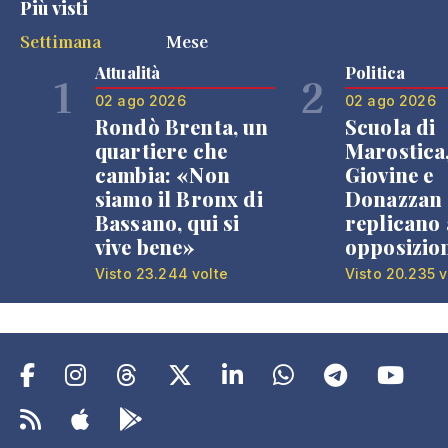
Più visti
Settimana
Mese
Attualità
Politica
1
2
02 ago 2026
02 ago 2026
Rondò Brenta, un
Scuola di
quartiere che
Marostica
cambia: «Non
Giovine e
siamo il Bronx di
Donazzan
Bassano, qui si
replicano 
vive bene»
opposizio
Visto 23.244 volte
Visto 20.235 v