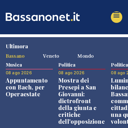
Ultimora
Bassano
Veneto
Mondo
Musica
Politica
Politic
08 ago 2026
08 ago 2026
08 ago 
Appuntamento
Mostra dei
Lumin
con Bach, per
Presepi a San
bilanc
Operaestate
Giovanni:
Bassa
dietrofront
comme
della giunta e
cittad
critiche
una q
dell'opposizione
volon