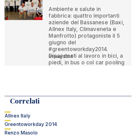
Ambiente e salute in
fabbrica: quattro importanti
aziende del Bassanese (Baxi,
Allnex Italy, Climaveneta e
Manfrotto) protagoniste il 5
giugno del
#greentoworkday2014.
Dipendenti al lavoro in bici, a
31 mag 2014
piedi, in bus o col car pooling
Correlati
Allnex Italy
Greentoworkday 2014
Renzo Masolo