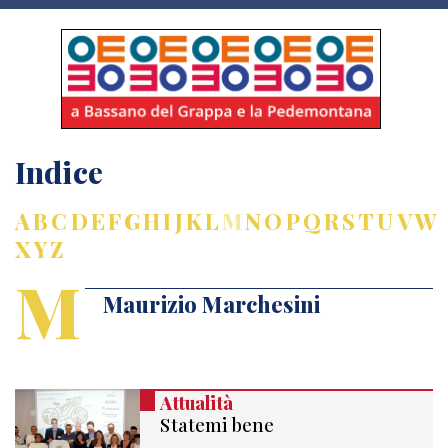
Indice
A
B
C
D
E
F
G
H
I
J
K
L
M
N
O
P
Q
R
S
T
U
V
W
X
Y
Z
M
Maurizio Marchesini
Attualità
Statemi bene