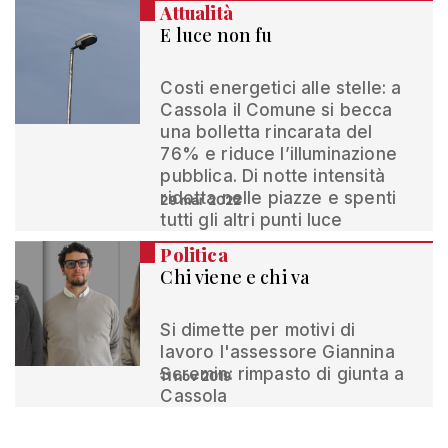
Attualità
E luce non fu
Costi energetici alle stelle: a
Cassola il Comune si becca
una bolletta rincarata del
76% e riduce l’illuminazione
pubblica. Di notte intensità
ridotta nelle piazze e spenti
29 mar 2022
tutti gli altri punti luce
Politica
Chi viene e chi va
Si dimette per motivi di
lavoro l'assessore Giannina
Scremin: rimpasto di giunta a
11 nov 2019
Cassola