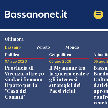
Ultimora
Bassano
Veneto
Mondo
Politica
Geopolitica
Attualit
07 ago 2026
06 ago 2026
05 ago 
Provincia di
Il Myanmar tra
Bassa
Vicenza, oltre 70
la guerra civile e
Bardo
sindaci firmano
gli interessi
Cultur
il patto per la
strategici dei
dati d
"Casa dei
Paesi vicini
apron
Comuni"
confr
venet