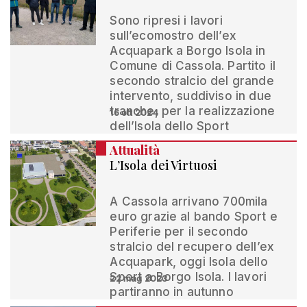
Sono ripresi i lavori
sull’ecomostro dell’ex
Acquapark a Borgo Isola in
Comune di Cassola. Partito il
secondo stralcio del grande
intervento, suddiviso in due
tranche, per la realizzazione
16 ott 2024
dell’Isola dello Sport
Attualità
L’Isola dei Virtuosi
A Cassola arrivano 700mila
euro grazie al bando Sport e
Periferie per il secondo
stralcio del recupero dell’ex
Acquapark, oggi Isola dello
Sport a Borgo Isola. I lavori
22 mag 2023
partiranno in autunno