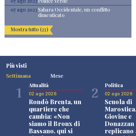
07 ago 2023
Pollice Verde
07 ago 2023
Sahara Occidentale, un conflitto
dimenticato
Mostra tutto (23)
Più visti
Settimana
Mese
Attualità
Politica
1
2
02 ago 2026
02 ago 2026
Rondò Brenta, un
Scuola di
quartiere che
Marostica
cambia: «Non
Giovine e
siamo il Bronx di
Donazzan
Bassano, qui si
replicano 