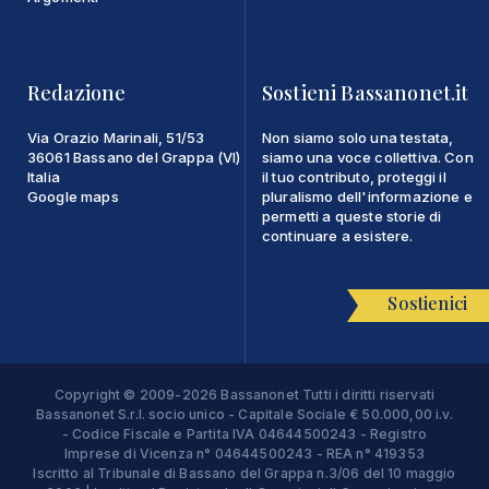
Redazione
Sostieni Bassanonet.it
Via Orazio Marinali, 51/53
Non siamo solo una testata,
36061 Bassano del Grappa (VI)
siamo una voce collettiva. Con
Italia
il tuo contributo, proteggi il
Google maps
pluralismo dell'informazione e
permetti a queste storie di
continuare a esistere.
Sostienici
Copyright © 2009-2026 Bassanonet Tutti i diritti riservati
Bassanonet S.r.l. socio unico - Capitale Sociale € 50.000,00 i.v.
- Codice Fiscale e Partita IVA 04644500243 - Registro
Imprese di Vicenza n° 04644500243 - REA n° 419353
Iscritto al Tribunale di Bassano del Grappa n.3/06 del 10 maggio