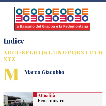
Indice
A
B
C
D
E
F
G
H
I
J
K
L
M
N
O
P
Q
R
S
T
U
V
W
X
Y
Z
M
Marco Giacobbo
Attualità
Eco il mostro