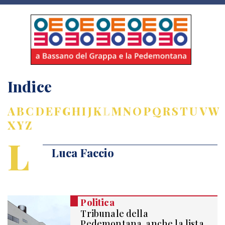
Indice
A
B
C
D
E
F
G
H
I
J
K
L
M
N
O
P
Q
R
S
T
U
V
W
X
Y
Z
L
Luca Faccio
Politica
Tribunale della
Pedemontana, anche la lista