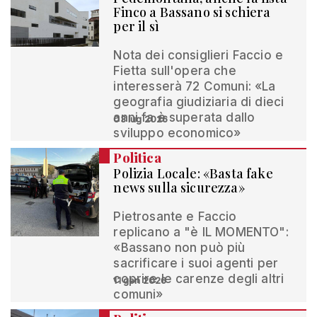
Finco a Bassano si schiera
per il sì
Nota dei consiglieri Faccio e
Fietta sull'opera che
interesserà 72 Comuni: «La
geografia giudiziaria di dieci
anni fa è superata dallo
03 lug 2026
sviluppo economico»
Politica
Polizia Locale: «Basta fake
news sulla sicurezza»
Pietrosante e Faccio
replicano a "è IL MOMENTO":
«Bassano non può più
sacrificare i suoi agenti per
coprire le carenze degli altri
11 gen 2026
comuni»