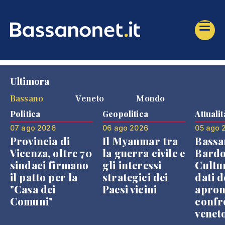
Ultimora
Bassano
Veneto
Mondo
Politica
Geopolitica
Attualit
07 ago 2026
06 ago 2026
05 ago 
Provincia di
Il Myanmar tra
Bassa
Vicenza, oltre 70
la guerra civile e
Bardo
sindaci firmano
gli interessi
Cultur
il patto per la
strategici dei
dati d
"Casa dei
Paesi vicini
apron
Comuni"
confr
venet