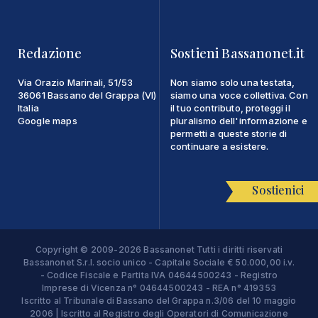
Redazione
Sostieni Bassanonet.it
Via Orazio Marinali, 51/53
Non siamo solo una testata,
36061 Bassano del Grappa (VI)
siamo una voce collettiva. Con
Italia
il tuo contributo, proteggi il
Google maps
pluralismo dell'informazione e
permetti a queste storie di
continuare a esistere.
Sostienici
Copyright © 2009-2026 Bassanonet Tutti i diritti riservati
Bassanonet S.r.l. socio unico - Capitale Sociale € 50.000,00 i.v.
- Codice Fiscale e Partita IVA 04644500243 - Registro
Imprese di Vicenza n° 04644500243 - REA n° 419353
Iscritto al Tribunale di Bassano del Grappa n.3/06 del 10 maggio
2006 | Iscritto al Registro degli Operatori di Comunicazione