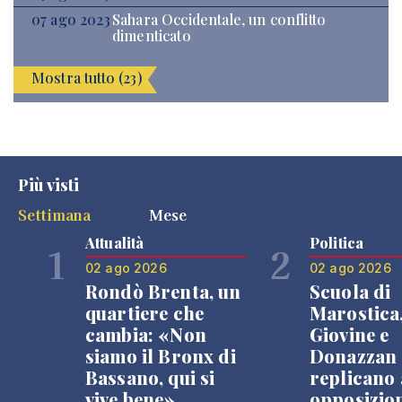
07 ago 2023
Sahara Occidentale, un conflitto
dimenticato
Mostra tutto (23)
Più visti
Settimana
Mese
Attualità
Politica
1
2
02 ago 2026
02 ago 2026
Rondò Brenta, un
Scuola di
quartiere che
Marostica
cambia: «Non
Giovine e
siamo il Bronx di
Donazzan
Bassano, qui si
replicano 
vive bene»
opposizio