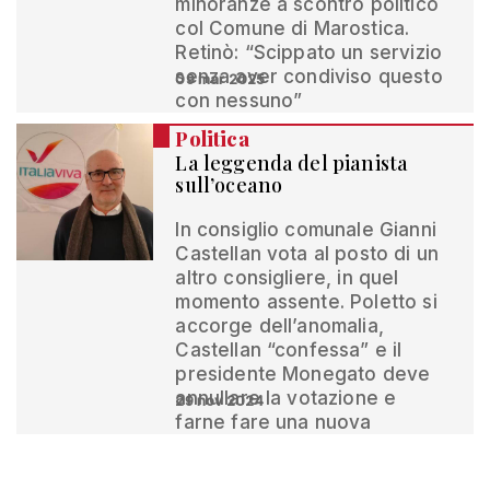
minoranze a scontro politico
col Comune di Marostica.
Retinò: “Scippato un servizio
senza aver condiviso questo
09 mar 2025
con nessuno”
Politica
La leggenda del pianista
sull’oceano
In consiglio comunale Gianni
Castellan vota al posto di un
altro consigliere, in quel
momento assente. Poletto si
accorge dell’anomalia,
Castellan “confessa” e il
presidente Monegato deve
annullare la votazione e
29 nov 2024
farne fare una nuova