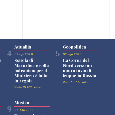
Attualità
Geopolitica
4
5
01 ago 2026
02 ago 2026
n
Scuola di
La Corea del
Marostica e rotta
Nord verso un
balcanica: per il
nuovo invio di
i
Ministero è tutto
truppe in Russia
in regola
Visto 13.777 volte
Visto 15.975 volte
Musica
9
04 ago 2026