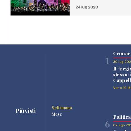
24 lug 2020
Cronac
1
30 lug 20
Il “regi
stesso: 
Cappell
Visto 19.18
Settimana
Più visti
Mese
Politica
6
02 ago 20