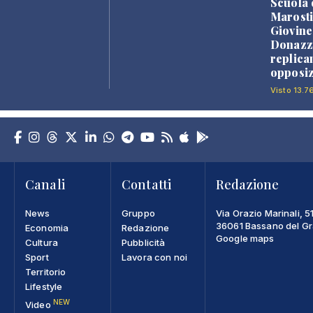
Scuola 
Marosti
Giovine
Donazz
replica
opposiz
Visto 13.7
Canali
Contatti
Redazione
News
Gruppo
Via Orazio Marinali, 5
36061 Bassano del Gra
Economia
Redazione
Google maps
Cultura
Pubblicità
Sport
Lavora con noi
Territorio
Lifestyle
NEW
Video