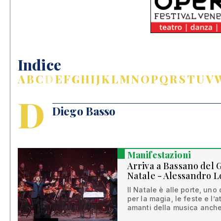
Indice
A
B
C
D
E
F
G
H
I
J
K
L
M
N
O
P
Q
R
S
T
U
V
D
Diego Basso
Manifestazioni
Arriva a Bassano del 
Natale - Alessandro L
Il Natale è alle porte, uno 
per la magia, le feste e l’
amanti della musica anche