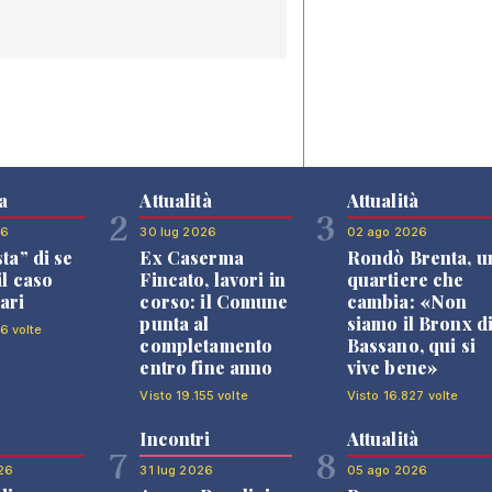
a
Attualità
Attualità
2
3
26
30 lug 2026
02 ago 2026
sta” di se
Ex Caserma
Rondò Brenta, u
il caso
Fincato, lavori in
quartiere che
ari
corso: il Comune
cambia: «Non
punta al
siamo il Bronx d
6 volte
completamento
Bassano, qui si
entro fine anno
vive bene»
Visto 19.155 volte
Visto 16.827 volte
Incontri
Attualità
7
8
26
31 lug 2026
05 ago 2026