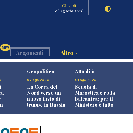
Giovedì
06 agosto 2026
NEW
Argomenti
Altro
Geopolitica
Attualità
6
02 ago 2026
01 ago 2026
i
La Corea del
Scuola di
a,
Nord verso un
Marostica e rotta
e
nuovo invio di
balcanica: per il
an
truppe in Russia
Ministero è tutto
o alle
in regola
oni