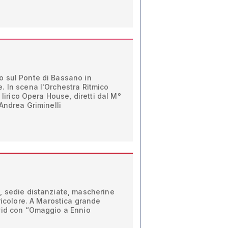
 sul Ponte di Bassano in
. In scena l'Orchestra Ritmico
o lirico Opera House, diretti dal M°
 Andrea Griminelli
, sedie distanziate, mascherine
tricolore. A Marostica grande
vid con “Omaggio a Ennio