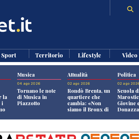
Sport
Territorio
Lifestyle
Video
Musica
Attualità
Politica
04 ago 2026
02 ago 2026
02 ago 202
Tornano le note
Rondò Brenta, un
Scuola d
 la
di Musica in
quartiere che
Marostic
 i
Piazzotto
cambia: «Non
Giovine 
smo
siamo il Bronx di
Donazz
Bassano, qui si
replican
neto
vive bene»
opposizi