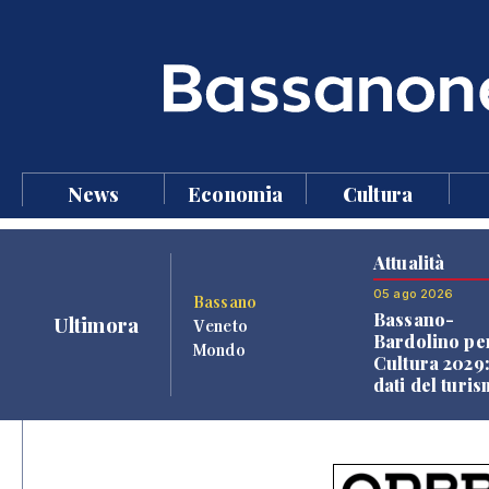
News
Economia
Cultura
Attualità
05 ago 2026
Bassano
Bassano-
Ultimora
Veneto
Bardolino per
Mondo
Cultura 2029:
dati del turi
aprono il
confronto ve