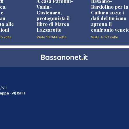
di
A casa Parolini-
Bassano-
ca,
Vanin-
Bardolino per la
 e
Costenaro,
Cultura 2029: i
an
protagonista il
dati del turismo
no alle
libro di Marco
aprono il
ioni
Lazzarotto
confronto venet
65 volte
Visto 10.344 volte
Visto 4.371 volte
1/53
ppa (VI) Italia