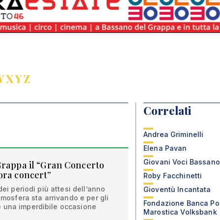
W
X
Y
Z
Correlati
Andrea Griminelli
Elena Pavan
Giovani Voci Bassano
Grappa il “Gran Concerto
ora concert”
Roby Facchinetti
dei periodi più attesi dell’anno
Gioventù Incantata
atmosfera sta arrivando e per gli
Fondazione Banca Po
 una imperdibile occasione
Marostica Volksbank