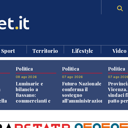
Sport
Territorio
Lifestyle
Video
Politica
Politica
Politica
08 ago 2026
07 ago 2026
07 ago 202
Luminarie e
Futuro Nazionale
Provinci
n
bilancio a
conferma il
Vicenza,
Bassano:
sostegno
sindaci f
ella
commercianti e
all'amministrazione
patto per
che
cittadini verso
Finco
dei Com
ione
una quota
volontaria