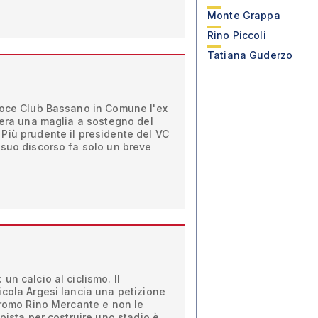
Monte Grappa
Rino Piccoli
Tatiana Guderzo
loce Club Bassano in Comune l'ex
dera una maglia a sostegno del
Più prudente il presidente del VC
 suo discorso fa solo un breve
un calcio al ciclismo. Il
cola Argesi lancia una petizione
dromo Rino Mercante e non le
pista per costruire uno stadio è