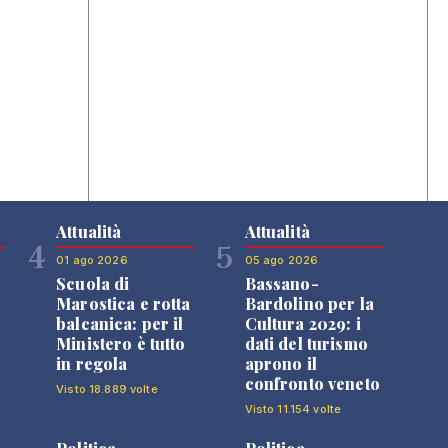
Attualità
Attualità
4
5
01 ago 2026
05 ago 2026
Scuola di
Bassano-
Marostica e rotta
Bardolino per la
balcanica: per il
Cultura 2029: i
Ministero è tutto
dati del turismo
in regola
aprono il
confronto veneto
Visto 18.889 volte
Visto 11.154 volte