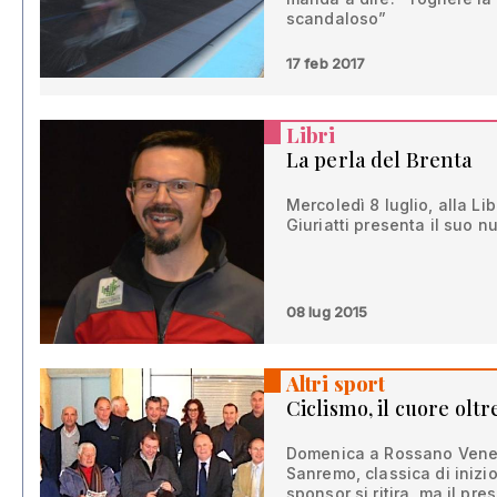
scandaloso”
17 feb 2017
Libri
La perla del Brenta
Mercoledì 8 luglio, alla Li
Giuriatti presenta il suo n
08 lug 2015
Altri sport
Ciclismo, il cuore oltr
Domenica a Rossano Venet
Sanremo, classica di inizio 
sponsor si ritira, ma il pr