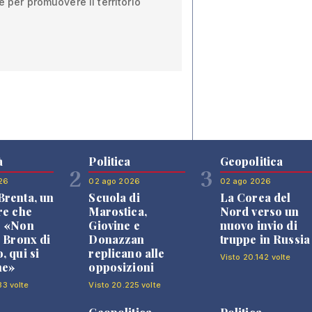
e per promuovere il territorio
à
Politica
Geopolitica
2
3
26
02 ago 2026
02 ago 2026
renta, un
Scuola di
La Corea del
re che
Marostica,
Nord verso un
: «Non
Giovine e
nuovo invio di
l Bronx di
Donazzan
truppe in Russia
, qui si
replicano alle
Visto 20.142 volte
ne»
opposizioni
33 volte
Visto 20.225 volte