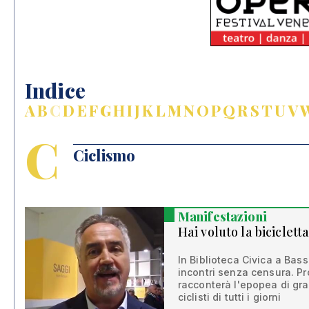
Indice
A
B
C
D
E
F
G
H
I
J
K
L
M
N
O
P
Q
R
S
T
U
V
C
Ciclismo
Manifestazioni
Hai voluto la biciclett
In Biblioteca Civica a Bas
incontri senza censura. P
racconterà l'epopea di gra
ciclisti di tutti i giorni