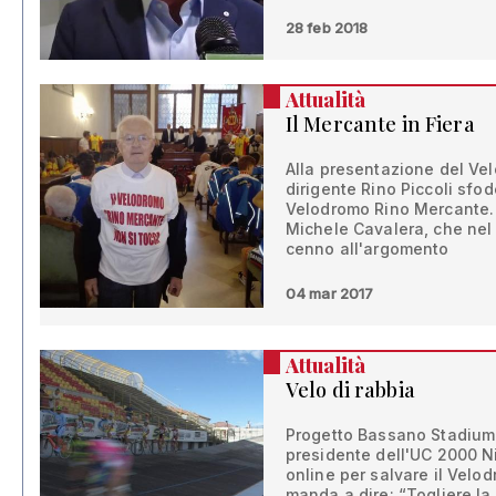
28 feb 2018
Attualità
Il Mercante in Fiera
Alla presentazione del Ve
dirigente Rino Piccoli sfo
Velodromo Rino Mercante. 
Michele Cavalera, che nel
cenno all'argomento
04 mar 2017
Attualità
Velo di rabbia
Progetto Bassano Stadium: 
presidente dell'UC 2000 Ni
online per salvare il Velo
manda a dire: “Togliere la 