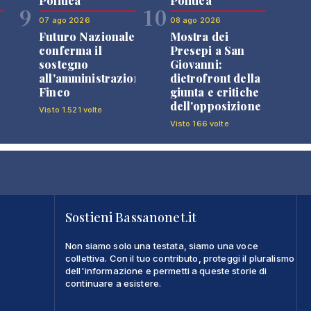
Politica
Politica
9
10
07 ago 2026
08 ago 2026
Futuro Nazionale
Mostra dei
0
conferma il
Presepi a San
sostegno
Giovanni:
all'amministrazione
dietrofront della
Finco
giunta e critiche
dell'opposizione
Visto 1.521 volte
Visto 166 volte
Sostieni Bassanonet.it
Non siamo solo una testata, siamo una voce
collettiva. Con il tuo contributo, proteggi il pluralismo
dell'informazione e permetti a queste storie di
continuare a esistere.