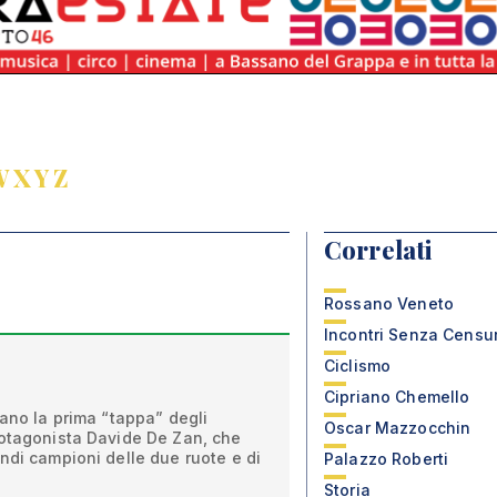
W
X
Y
Z
Correlati
Rossano Veneto
Incontri Senza Censu
Ciclismo
a
Cipriano Chemello
sano la prima “tappa” degli
Oscar Mazzocchin
rotagonista Davide De Zan, che
ndi campioni delle due ruote e di
Palazzo Roberti
Storia