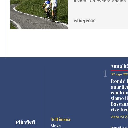
diversi. Un evento original
23 lug 2009
Attualit
1
02 ago 20
Rondò B
quartie
cambia
siamo i
Bassano
vive be
Visto 23.2
Settimana
Più visti
Mese