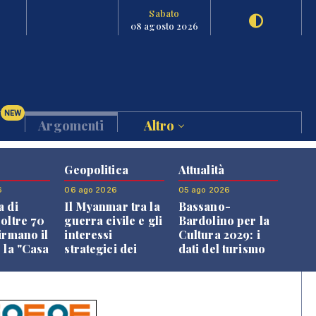
Sabato
08 agosto 2026
NEW
Argomenti
Altro
Geopolitica
Attualità
6
06 ago 2026
05 ago 2026
a di
Il Myanmar tra la
Bassano-
 oltre 70
guerra civile e gli
Bardolino per la
irmano il
interessi
Cultura 2029: i
 la "Casa
strategici dei
dati del turismo
uni"
Paesi vicini
aprono il
confronto veneto