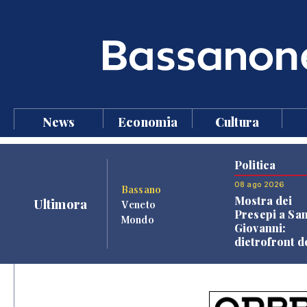
News
Economia
Cultura
Politica
08 ago 2026
Bassano
Mostra dei
Ultimora
Veneto
Presepi a Sa
Mondo
Giovanni:
dietrofront d
giunta e criti
dell'opposiz