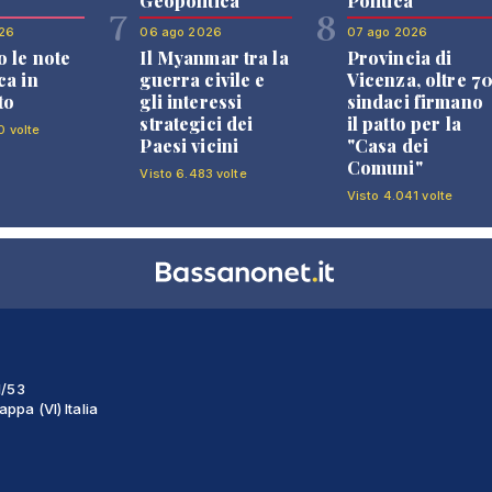
Geopolitica
Politica
7
8
26
06 ago 2026
07 ago 2026
 le note
Il Myanmar tra la
Provincia di
ca in
guerra civile e
Vicenza, oltre 7
to
gli interessi
sindaci firmano
strategici dei
il patto per la
0 volte
Paesi vicini
"Casa dei
Comuni"
Visto 6.483 volte
Visto 4.041 volte
1/53
ppa (VI) Italia