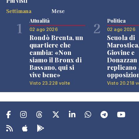
Più visti
Settimana
Mese
Attualità
Politica
1
2
02 ago 2026
02 ago 2026
Rondò Brenta, un
Scuola di
quartiere che
Marostica
cambia: «Non
Giovine e
siamo il Bronx di
Donazzan
Bassano, qui si
replicano 
vive bene»
opposizio
Visto 23.228 volte
Visto 20.218 v