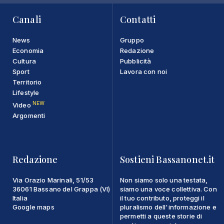
Canali
Contatti
News
Gruppo
Economia
Redazione
Cultura
Pubblicità
Sport
Lavora con noi
Territorio
Lifestyle
NEW
Video
Argomenti
Redazione
Sostieni Bassanonet.it
Via Orazio Marinali, 51/53
Non siamo solo una testata,
36061 Bassano del Grappa (VI)
siamo una voce collettiva. Con
Italia
il tuo contributo, proteggi il
Google maps
pluralismo dell'informazione e
permetti a queste storie di