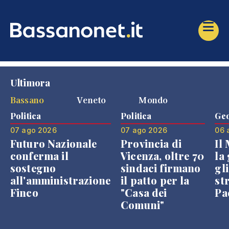
Ultimora
Bassano
Veneto
Mondo
Politica
Politica
Geo
07 ago 2026
07 ago 2026
06 
Futuro Nazionale
Provincia di
Il
conferma il
Vicenza, oltre 70
la 
sostegno
sindaci firmano
gli
all'amministrazione
il patto per la
st
Finco
"Casa dei
Pae
Comuni"