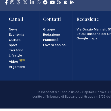
Canali
Contatti
Redazione
News
Gruppo
Via Orazio Marinali, 5
36061 Bassano del Gra
Economia
Redazione
Google maps
Cultura
Pubblicità
Sport
Lavora con noi
Territorio
Lifestyle
NEW
Video
Argomenti
Bassanonet S.r.l. socio unico - Capitale Sociale
Iscritto al Tribunale di Bassano del Grappa n.3/06 d