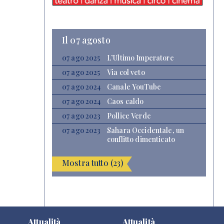
Il 07 agosto
07 ago 2025
L’Ultimo Imperatore
07 ago 2025
Via col veto
07 ago 2024
Canale YouTube
07 ago 2024
Caos caldo
07 ago 2023
Pollice Verde
07 ago 2023
Sahara Occidentale, un
conflitto dimenticato
Mostra tutto (23)
Attualità
Attualità