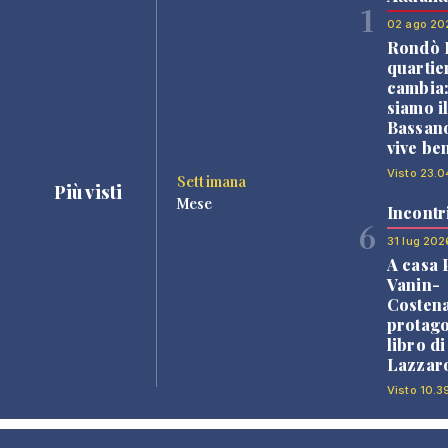
1
02 ago 20
Rondò B
quartie
cambia
siamo i
Bassano
vive be
Visto 23.0
Settimana
Più visti
Mese
Incontr
6
31 lug 202
A casa 
Vanin-
Costena
protago
libro d
Lazzaro
Visto 10.3