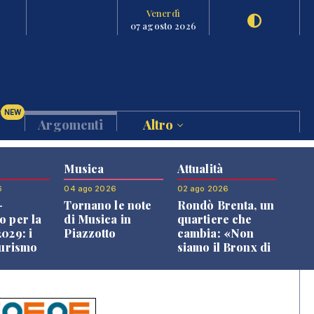
Venerdì
07 agosto 2026
NEW
Argomenti
Altro
Musica
Attualità
6
04 ago 2026
02 ago 2026
-
Tornano le note
Rondò Brenta, un
o per la
di Musica in
quartiere che
029: i
Piazzotto
cambia: «Non
turismo
siamo il Bronx di
l
Bassano, qui si
o veneto
vive bene»