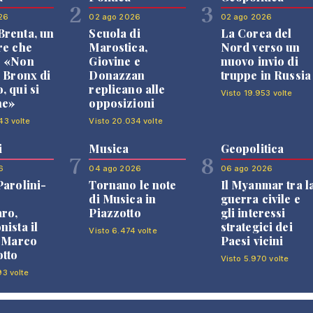
2
3
26
02 ago 2026
02 ago 2026
renta, un
Scuola di
La Corea del
re che
Marostica,
Nord verso un
: «Non
Giovine e
nuovo invio di
l Bronx di
Donazzan
truppe in Russia
, qui si
replicano alle
Visto 19.953 volte
ne»
opposizioni
43 volte
Visto 20.034 volte
i
Musica
Geopolitica
7
8
6
04 ago 2026
06 ago 2026
Parolini-
Tornano le note
Il Myanmar tra l
di Musica in
guerra civile e
ro,
Piazzotto
gli interessi
nista il
strategici dei
Visto 6.474 volte
i Marco
Paesi vicini
tto
Visto 5.970 volte
93 volte