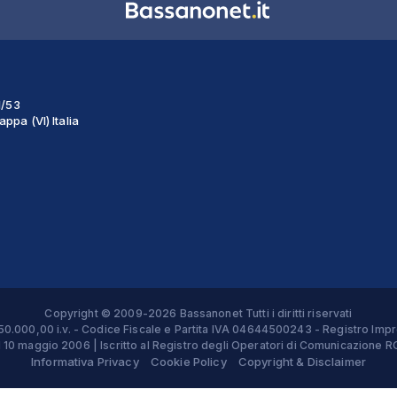
1/53
ppa (VI) Italia
Copyright © 2009-2026 Bassanonet Tutti i diritti riservati
 € 50.000,00 i.v. - Codice Fiscale e Partita IVA 04644500243 - Registro 
el 10 maggio 2006 | Iscritto al Registro degli Operatori di Comunicazion
Informativa Privacy
Cookie Policy
Copyright & Disclaimer