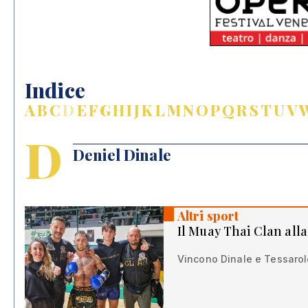
Indice
A
B
C
D
E
F
G
H
I
J
K
L
M
N
O
P
Q
R
S
T
U
V
D
Deniel Dinale
Altri sport
Il Muay Thai Clan all
Vincono Dinale e Tessarolo