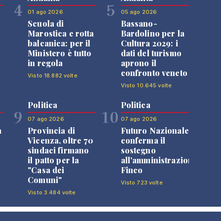
4
5
01 ago 2026
05 ago 2026
Scuola di
Bassano-
Marostica e rotta
Bardolino per la
balcanica: per il
Cultura 2029: i
Ministero è tutto
dati del turismo
in regola
aprono il
confronto veneto
Visto 18.882 volte
Visto 10.645 volte
Politica
Politica
9
10
07 ago 2026
07 ago 2026
a
Provincia di
Futuro Nazionale
Vicenza, oltre 70
conferma il
sindaci firmano
sostegno
il patto per la
all'amministrazione
"Casa dei
Finco
Comuni"
Visto 723 volte
Visto 3.484 volte