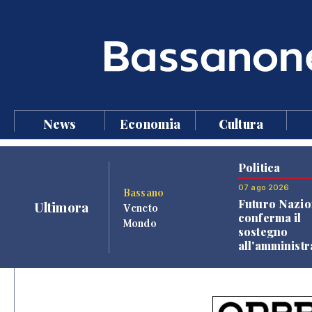
News
Economia
Cultura
Politica
07 ago 2026
Bassano
Futuro Nazio
Ultimora
Veneto
conferma il
Mondo
sostegno
all'amminist
Finco