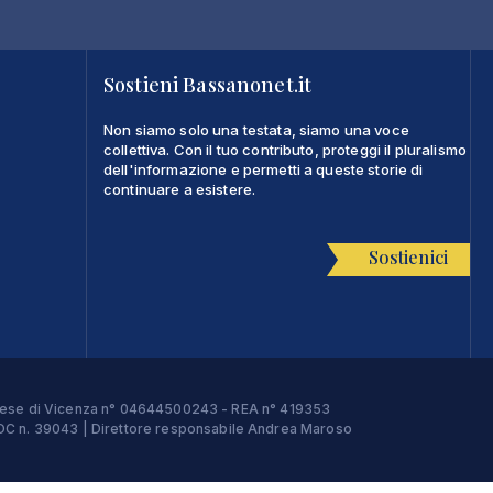
Sostieni Bassanonet.it
Non siamo solo una testata, siamo una voce
collettiva. Con il tuo contributo, proteggi il pluralismo
dell'informazione e permetti a queste storie di
continuare a esistere.
Sostienici
Imprese di Vicenza n° 04644500243 - REA n° 419353
e ROC n. 39043 | Direttore responsabile Andrea Maroso