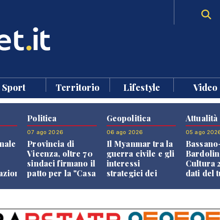
Sport
Territorio
Lifestyle
Video
Politica
Geopolitica
Attualità
07 ago 2026
06 ago 2026
05 ago 202
nale
Provincia di
Il Myanmar tra la
Bassano
Vicenza, oltre 70
guerra civile e gli
Bardolin
sindaci firmano il
interessi
Cultura 2
razione
patto per la "Casa
strategici dei
dati del 
dei Comuni"
Paesi vicini
aprono i
confront